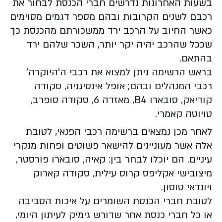
בשעות האחרונות נדרשים חברי הכנסת לבחור את
רכבם לשנים הקרובות ובהם מספר דגמים מסוימים
כאשר החיוב על הרכב ירד ממשכורתם מהכנסת כך
שככל שהרכב יהיה יקר יותר, השכר שלהם ירד
בהתאם.
בראש הרשימה ניתן למצוא את רכבי ה'היוקרה'
רכבי המנהלים ובהם; אופל אינסיגניה, סקודה
קודיאק, סובארו B4, מאזדה 6, סקודה סופרב,
טויוטה קאמרי.
לאחר מכן נמצאים ברשימה רכבי הפנאי, לטובת
אלה אשר מעוניינים להישאר פשוטים ופחות מנקרי
עיניים. הם יוכלו לבחר בין: קאיה, סובארו פורסטר,
מיצובישי אקליפס קרוס עילית, סקודה קארוק
ויונדאי טוסון.
לטובת חברי הכנסת השומרים על איכות הסביבה
או כל חברי כנסת אחר שדורש גימיק לעיתון היומי,