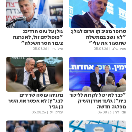
טרופר מציב קו אדום לגולן:
גולן ‏על גיוס חרדים:
"לא נשב בממשלה
"פופוליזם זול, לא נרצה
שתסגור את עלי"
ציבור חסר השכלה"
מאיר שלם
05.08.26
אייל טירן
05.08.26
"כבר לא יכול לקרוא לליכוד
נתניהו עושה שרירים
בית": גלעד ארדן השיק
לבג"ץ: לא אפטר את השר
מפלגה חדשה
בן גביר
אבי וידר
06.08.26
יצחק וייס
05.08.26