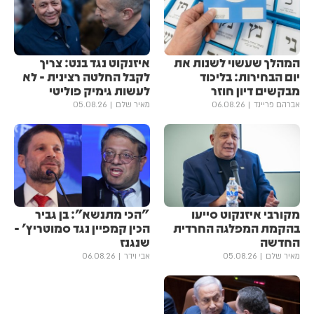
המהלך שעשוי לשנות את
איזנקוט נגד בנט: צריך
יום הבחירות: בליכוד
לקבל החלטה רצינית - לא
מבקשים דיון חוזר
לעשות גימיק פוליטי
אברהם פריינד
06.08.26
מאיר שלם
05.08.26
מקורבי איזנקוט סייעו
"הכי מתנשא": בן גביר
בהקמת המפלגה החרדית
הכין קמפיין נגד סמוטריץ' -
החדשה
שנגנז
מאיר שלם
05.08.26
אבי וידר
06.08.26