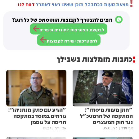
מצאת טעות בכתבה? תוכן שאינו ראוי לאתר?
דווח לנו
רוצים להצטרף לקבוצות הווטסאפ של כל רגע?
לבקשת הצטרפות למוגנים וכשרים
להצטרפות ישירה לקבוצות
כתבות מומלצות בשבילך
"חוק מעוות מיסודו":
"הגיע עם פתק מנתניהו":
המתקפה של הרמטכ"ל
גורמים במוסד במתקפה
נגד חוק המעצרים
חריפה על גופמן
אבי וידר
05.08.26
אבי וידר
08:17