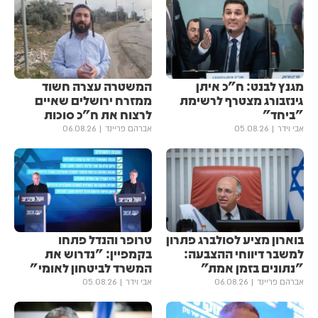
מגנץ לבנט: ח"כ איתן
המשטרה עצרה חשוד
גינזבורג מצטרף לרשימת
ממזרח ירושלים שאיים
"ביחד"
לרצוח את ח"כ סוכות
אבי וידר
05.08.26
אברהם פריינד
06.08.26
בוארון מציע לסולברג פתרון
טרופר והנדל פתחו
למשבר דיווחי ההצבעה:
בקמפיין: "נדרוש את
"נתונים בזמן אמת"
המשרד לביטחון לאומי"
אברהם פריינד
06.08.26
אבי וידר
05.08.26