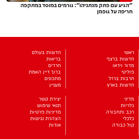
"הגיע עם פתק מנתניהו": גורמים במוסד במתקפה
חריפה על גופמן
ראשי
חדשות בעולם
חדשות ברצף
בריאות
מדור וידאו
חרדים
פוליטי
ברוך דיין האמת
חרבות ברזל
מתכונים
חדשות בארץ
מעניין
מדיני
יצירת קשר
גלריות
תנאי שימוש
רכב ותחבורה
מדיניות פרטיות
כלכלי
הצהרת נגישות
קול כבודה
אודות