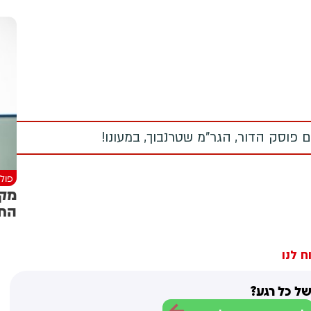
 פוסק הדור, הגר"מ שטרנבוך, במעונו!
פולי
מקו
החר
ח לנו
ל כל רגע?