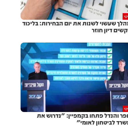
טי
לך שעשוי לשנות את יום הבחירות: בליכוד
שים דיון חוזר
טי
פר והנדל פתחו בקמפיין: "נדרוש את
רד לביטחון לאומי"