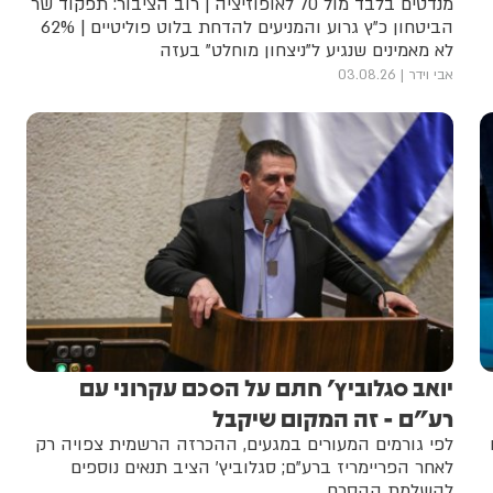
מנדטים בלבד מול 70 לאופוזיציה | רוב הציבור: תפקוד שר
הביטחון כ"ץ גרוע והמניעים להדחת בלוט פוליטיים | 62%
לא מאמינים שנגיע ל"ניצחון מוחלט" בעזה
אבי וידר
03.08.26
יואב סגלוביץ' חתם על הסכם עקרוני עם
רע"ם - זה המקום שיקבל
לפי גורמים המעורים במגעים, ההכרזה הרשמית צפויה רק
לאחר הפריימריז ברע"ם; סגלוביץ' הציב תנאים נוספים
להשלמת ההסכם