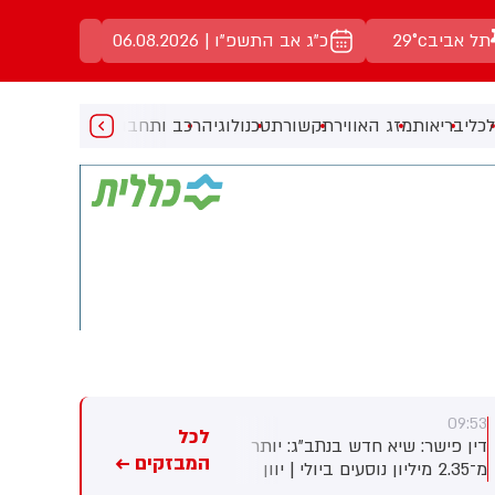
תל אביב
29°c
כ"ג אב התשפ"ו | 06.08.2026
כלי
בריאות
מזג האוויר
תקשורת
טכנולוגיה
רכב ותחבורה
מעניין
מוזיקה
מ
09:53
09:53
לכל
דין פישר: שיא חדש בנתב"ג: יותר
טוביה יגלניק: פרסום ראשון: בתי
המבזקים ←
מ־2.35 מיליון נוסעים ביולי | יוון
הדין הרבניים בדרך להשבתה
בראש, לרנקה היעד המבוקש
כבר מיום ראשון הקרוב בעקבות