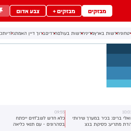
מבזקים
מבזקים +
צבע אדום
טחוני
חדשות בארץ
מדיני
חדשות בעולם
חרדים
ברוך דיין האמת
גלריות
כל
09:55
10:0
ואלי ברים: בכיר במערך שירותי
כלא חדש לשב״חים ייפתח
דת מתריע: פסיקת בגצ
בסהרונים - עם תנאי כליאה
מקפיאה את תקציבי בתי הדין
כמעט זהים לאלו של מחבלים