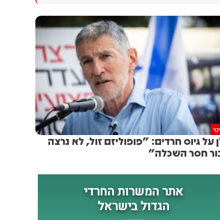
ביותר. במהלך חודש יולי 2026
פסיקת בג"צ, שעצרה העברת
עברו בנתב"ג 2,355,591 נוסעים
כ-18 מיליון שקלים בוועדת
בטיסות בין-לאומיות
הכספים, שנועדו עבור תשלום
ופנים-ארציות - עלייה של 36%
חובות למיקרוסופט ולספקים
לעומת יולי אשתקד
נוספים - בתי הדין צפויים
להפסיק לפעול כבר ביום ראשון.
כך לפי גורמים בכירים במשרד.
כזכור, מייקרוסופט כבר השביתה
את המערכות לפני מספר חודשים
בעקבות החוב. היא הסכימה
להמתין עד כה, בעקבות הבטחה
שהכסף יועבר אליה. אך בעקבות
טי
כך שההעברה נעצרה ונחסמה -
ן ‏על גיוס חרדים: "פופוליזם זול, לא נרצה
היא צפויה להשבית את
ור חסר השכלה"
המערכות שוב