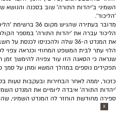
השמיני ב'יהדות התורה' שוב בסכנה והנושא 
'הליכוד'.
מדובר בעתירה שהגיש 
הליכוד עברה את 'יהדות התורה' במספר הקול
את המנדט ה-36 שלה ולהכניסו לכנסת על חשבון הנציג השמיני של 'יהדות התורה'.
הלוי עתר לבית המשפט המחוזי וכנראה צפוי ל
שנראה כי הסאגה הזו עוד צפויה להימשך זמן
תפקידים נוספים במהלך המשא ומתן על סמך כו
כזכור, יממה לאחר הבחירות ובעקבות טעות ב
'יהדות התורה' איבדה ליומיים את המנדט השמי
ספירה מחודשת הוחזר לה המנדט השמיני, שהכנ
X