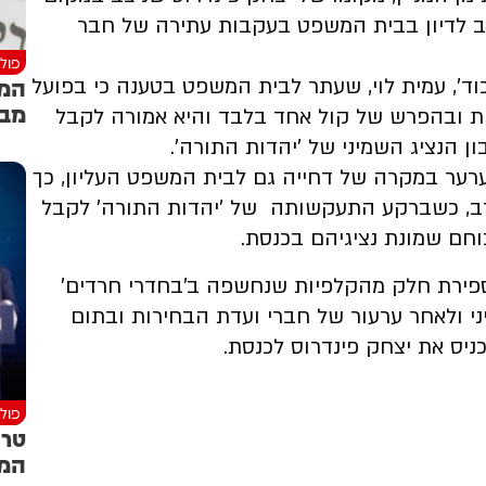
שב לדיון בבית המשפט בעקבות עתירה של חבר
פולי
המה
מקום 36 ברשימת 'הליכוד', עמית לוי, שעתר לבית המשפט בטענה כי בפועל
מבק
ות ובהפרש של קול אחד בלבד והיא אמורה לקבל
ערער במקרה של דחייה גם לבית המשפט העליון, כך
 רב, כשברקע התעקשותה של 'יהדות התורה' לקבל
חם שמונת נציגיהם בכנסת.
ספירת חלק מהקלפיות שנחשפה ב'בחדרי חרדים'
ני ולאחר ערעור של חברי ועדת הבחירות ובתום
יס את יצחק פינדרוס לכנסת.
פולי
טרו
המש