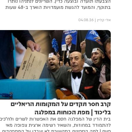
הצבעתו תועדה ובוצעה כדין. השריונים לנתניהו נותרו
בתוקף, והמועד להגשת מועמדויות הוארך ב-48 שעות
אלי קליין
04.08.26
קרב חסר תקדים על המקומות הריאליים
בליכוד | מפת הכוחות במפלגה
בית הדין של המפלגה חסם את האפשרות לשרים ולח"כים
להתמודד במחוזות, והשאיר רשימה ארצית צפופה מאי
פעם | למה הספינים בתקשורת לא יעבדו על המתפקדים