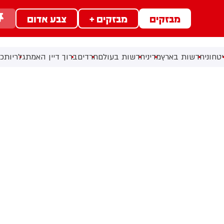
מבזקים
מבזקים +
צבע אדום
טחוני
חדשות בארץ
מדיני
חדשות בעולם
חרדים
ברוך דיין האמת
גלריות
כל