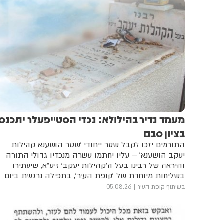
מעמד נדיר בהילולא: נכדי הסטייפעלר יתכנסו
בציון סבם
התורמים יזכו לקבל שטר ייחודי 'שטר הושענא קהילות
יעקב הושענא' – עליו יחתמו עשרה מנכדיו גדולי התורה
והיראה של רבינו בעל ה'קהילות יעקב' זיע"א, שיעתירו
בשליחות מיוחדת של 'קופת העיר', בתפילה נרגשת ביום
ההילולא שלו, על תורמי 'קופת העיר'
בשיתוף קופת העיר
05.08.26