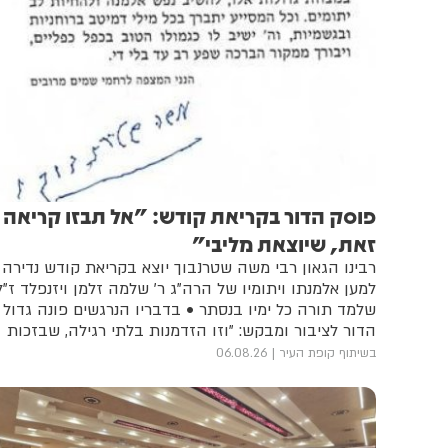
פוסק הדור בקריאת קודש: "אל תבזו קריאה
זאת, שיוצאת מליבי"
רבינו הגאון רבי משה שטרנבוך יוצא בקריאת קודש נדירה
למען אלמנתו ויתומיו של הרה"ג ר' שלמה זלמן ויזנפלד ז"ל
שלמד תורה כל ימיו בנסתר • בדבריו הנרגשים פונה גדול
הדור לציבור ומבקש: "וזו הזדמנות בלתי רגילה, שבזכות
המצווה יזכו לשמירה עליונה, עליהם ועל הילדים שלהם"
בשיתוף קופת העיר
06.08.26