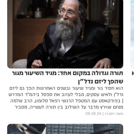
תורה וגדולה במקום אחד: מגיד השיעור מגור
שהפך ליזם נדל"ן
הוא חסיד גור ומגיד שיעור ובשנים האחרונות הפך גם ליזם
נדל"ן ולאיש עסקים, מבלי לעזוב את ספסל ביהמ"ד המדרש
| בפודקאסט עם המטפל הרגשי רפאל סלומון, הרב שלמה
מנחם שוירץ מדבר על השילוב בין תורה לעשייה, מסביר
מדוע לא קובעים פגישה עסקית בשמונה בבוקר, ומספר
משה ויסברג
08.08.26
היכן ראה אושר שאי אפשר לקנות בכסף | וגם: הישיבה
שהיה רוצה לפתוח כבר "אתמול"