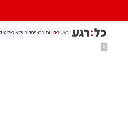
ראשי
חדשות ברצף
מדור וידאו
פוליטי
בי
X