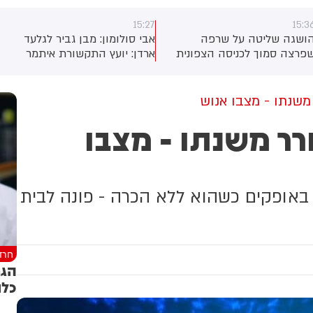
15:27
15:3
ושגה שליטה על שרפה
אבי סולומון: מבן גביר לגלעד
פרצה סמוך לכניסה הצפונית
ארדן: יועץ התקשורת איתמר
יישוב אפרת לצומת אל-חאדר.
ססובר מצטרף למפלגה החדשה.
מהלך פעולות הכיבוי, עלה
אש מבנה חקלאי יביל. צוותי
משנתו - מצבו אנוש
כבאות שפעלו במקום ביצעו
רר משנתו - מצבו
ריקה יסודית במבנה לשלילת
ימצאותם של לכודים, פעלו
תיחום השרפה ומניעת
התפשטותה לכיוון כביש 60
השלימו את פעולות הכיבוי
ו באופקים כשהוא ללא הכרה - פונה לבית
סופי
חרד
הגר
כלו