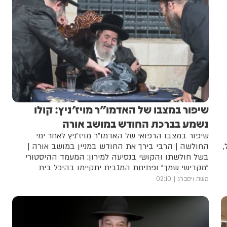
שיפור במצבו של האדמו"ר מויז'ניץ: קולו
נשמע בברכת החודש במושב אורה
שיפור במצבו הרפואי של האדמו"ר מויז'ניץ לאחר ימי
,
החולשה | הרבי בירך את החודש במניין במושב אורה |
בשל חולשתו והקושי בנסיעה למירון: המעמד ההיסטורי
"מקדישי שמך" ופתיחת המגבית יתקיימו בהיכל בית
המדרש הגדול גור בירושלים | האדמו"ר פנה במערכת
משה ויסברג
02:10
הטלפונית לחסידים