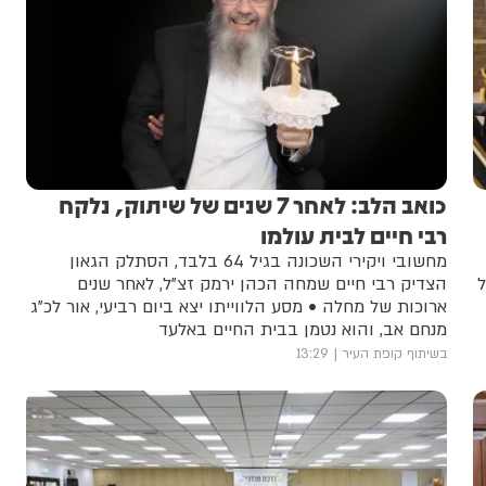
כואב הלב: לאחר 7 שנים של שיתוק, נלקח
רבי חיים לבית עולמו
מחשובי ויקירי השכונה בגיל 64 בלבד, הסתלק הגאון
ל
הצדיק רבי חיים שמחה הכהן ירמק זצ"ל, לאחר שנים
ארוכות של מחלה • מסע הלווייתו יצא ביום רביעי, אור לכ"ג
מנחם אב, והוא נטמן בבית החיים באלעד
בשיתוף קופת העיר
13:29