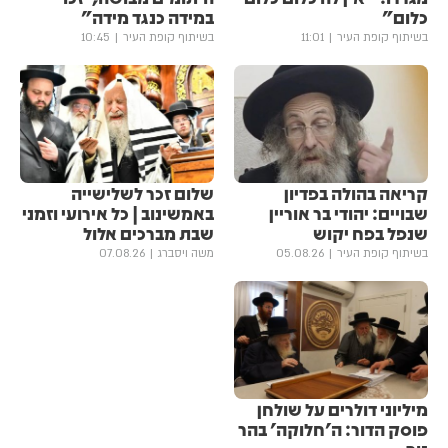
כלום"
במידה כנגד מידה"
בשיתוף קופת העיר
11:01
בשיתוף קופת העיר
10:45
קריאה בהולה בפדיון
שלום זכר לשלישייה
שבויים: יהודי בר אוריין
באמשינוב | כל אירועי וזמני
שנפל בפח יקוש
שבת מברכים אלול
בשיתוף קופת העיר
05.08.26
משה ויסברג
07.08.26
מיליוני דולרים על שולחן
פוסק הדור: ה'חלוקה' בהר