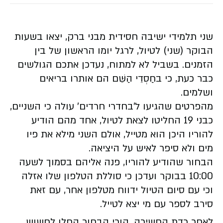
שני תלמידי ישיבה חסידית מבני ברק, יצאו בשעות
הבוקר (שני) לטיול, לרגל יומו הראשון של בין
הזמנים. בשביל לא למתוח, נעדכן אתכם הגולשים
כבר כעת, כי בחַסְדֵי הַשֵּׁם הם אותרו בריאים
ושלמים.
מהפרטים שהגיעו ל'בחדרי חרדים' עולה כי השניים,
כבני 19 החליטו לצאת לטיול, אחד מהם הודיע
להוריו היכן הוא מטייל, אולם השני מילא את פיו
מים ולא סיפר לאיש על היציאה.
הבחור שהודיע להוריו, פנה אליהם בסמוך לשעה
10:00 בבוקר ועדכן כי סוללת הטלפון שלו אזלה
וכי עם סיום הטיול ידווח מטלפון אחר, עם זאת
סירב לספר עם מי יצא לטייל.
לאחר רדת החשיכה, הורי הבחור החלו לחשוש