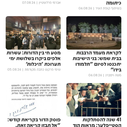
כיתומה
אברמי פרלשטיין
07.08.26
בשיתוף קופת העיר
06.08.26
לקראת מעמד הרבבות
מסע חי בין הדורות: עשרות
בבית שמש: בני הישיבות
אלפים ביקרו בשלושת ימי
יתכנסו לסיום "תלמודו
תערוכת 'היכלות'
בידו"
שימי פרקש כתבה מקודמת
05.08.26
משה ויסברג
06.08.26
41 שנה להסתלקות
פוסק הדור בקריאת קודש:
הסטייפלער: מראות הוד
"אל תבזו קריאה זאת,