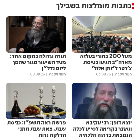
כתבות מומלצות בשבילך
מעל 200 בחורי בעלזא
תורה וגדולה במקום אחד:
מארה"ב הגיעו בטיסת
מגיד השיעור מגור שהפך
צ'רטר ל'זמן אלול'
ליזם נדל"ן
משה ויסברג
06.08.26
משה ויסברג
08.08.26
יוצא דופן: רבי עקיבא
פרשת ראה תשפ"ו: כניסת
וואזנר בקריאה לסייע לכלה
שבת, צאת שבת וזמני
הנמצאת בדרגה הלכתית
הדלקת נרות