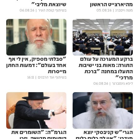
מהיארצייט הראשון
שיוצאת מליבי"
משה ויסברג
05.08.26
בשיתוף קופת העיר
06.08.26
ברקע המערכה על עולם
"סבלתי מספיק, אין לי אף
התורה: מאות בני ישיבות
אחד בעולם": דמעות החתן
התעלו במחנה "ברכת
מייסרות
מרדכי"
בשיתוף ועד הרבנים
16:11
ליפא גינסברגר
06.08.26
הגרי"ש קניבסקי יוצא
הגרמ"ה: "השומרים את
מגדרו: "אין לה כלום כלום
היתומים מבושה, יזכו