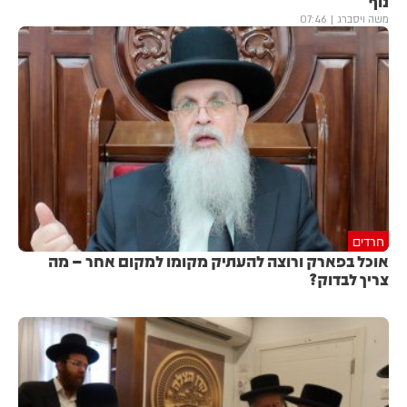
נוף
משה ויסברג
07:46
חרדים
אוכל בפארק ורוצה להעתיק מקומו למקום אחר – מה
צריך לבדוק?