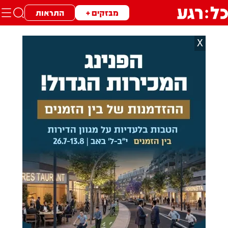
מבזקים +
התראות
X