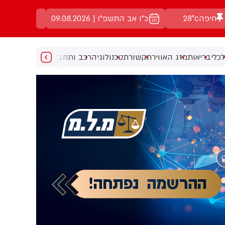
חיפה
28°c
כ"ו אב התשפ"ו | 09.08.2026
כלי
בריאות
מזג האוויר
תקשורת
טכנולוגיה
רכב ותחבורה
מעניין
מוזיקה
מ