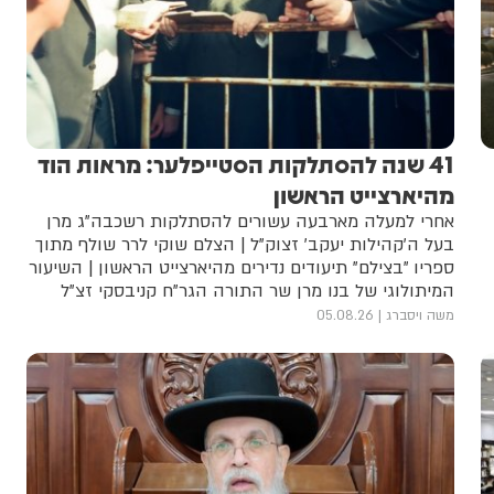
41 שנה להסתלקות הסטייפלער: מראות הוד
מהיארצייט הראשון
אחרי למעלה מארבעה עשורים להסתלקות רשכבה"ג מרן
בעל ה'קהילות יעקב' זצוק"ל | הצלם שוקי לרר שולף מתוך
ספריו "בצילם" תיעודים נדירים מהיארצייט הראשון | השיעור
המיתולוגי של בנו מרן שר התורה הגר"ח קניבסקי זצ"ל
בבית הכנסת לדרמן | המנהג הייחודי ליד הציון והדמויות
משה ויסברג
05.08.26
שנראו לצדו