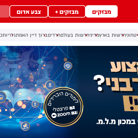
מבזקים
מבזקים +
צבע אדום
טחוני
חדשות בארץ
מדיני
חדשות בעולם
חרדים
ברוך דיין האמת
גלריות
כל