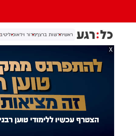
ראשי
חדשות ברצף
מדור וידאו
פוליטי
בי
X