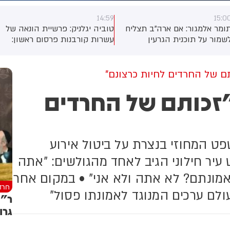
14:59
15:0
ומר אלמגור: אם ארה"ב תצליח
טוביה יגלניק: פרשיית הונאה של
שמור על תוכנית הגרעין
עשרות קורבנות פרסום ראשון:
איראנית תחת שליטה והתנועה
פרשיית הונאה ענקית חדשה -
מצר הורמוז תחודש, טראמפ
כוללת גניבת כספים מעשרות
פוי להיות נכון יותר להאריך את
קורבנות - באמצעות פשיעה
תם של החרדים לחיות כרצונם"
פסקת האש הנוכחית ללא
מקוונת. ישנם מספר עצורים.
"זכותם של החרדים
גבלת זמן, כך לפי גורמים
החקירה - במחוז מרכז
מריקנים. הם הוסיפו כי טראמפ
במשטרה. עוד פרטים בהמשך
פוי גם להסיר את המצור הצבאי
אמריקני על נמלי איראן, אם
הראן תפתח מחדש לחלוטין את
 המחוזי בנצרת על ביטול אירוע
מצר
לציבור החרדי, גררה גל תגובות • ראש עיר חילוני הגיב לאחד מהגולשים: "‏‎אתה
ונתם? לא אתה ולא אני" • במקום אחר
חרד
עולם ערכים המנוגד לאמונתו פסול"
ר"י
גרו