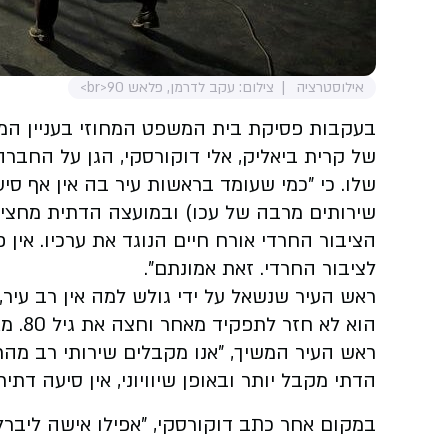
אילוסטרציה
צילום: עקב לדרמן, פלאש 90<br>
בעקבות פסיקת בית המשפט המחוזי בעניין המופ
של קרית ביאליק, אלי דוקורסקי, הגן על החבר
שלו. כי "כמי שעומד בראשות עיר בה אין אף סי
שירותים מרבה של עכו) ובמועצה הדתית מחצית 
הציבור החרדי אורח חיים הנוגד את ערכיו. אין 
לציבור החרדי. זאת אמונתם".
הוא לא חזר לתפקיד מאחר וחצה את גיל 80. מאז לא מונה רב עיר".
ראש העיר המשיך, "‏‎אנו מקבלים שי
הדתי מקבל יותר ובאופן שיוויוני, אין סיעה דת
במקום אחר כתב דוקורסקי,