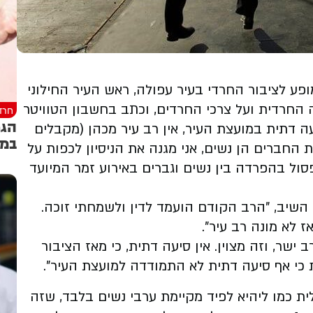
ע לציבור החרדי בעיר עפולה, ראש העיר החילוני
ה החרדית ועל צרכי החרדים, וכתב בחשבון הטוויטר
חרד
הגר
עה דתית במועצת העיר, אין רב עיר מכהן (מקבלים
במי
החברים הן נשים, אני מגנה את הניסיון לכפות על
פסול בהפרדה בין נשים וגברים באירוע זמר המיועד
ראש העיר שנשאל על ידי גולש למה אין רב עיר, השיב, "‎הרב הקודם הועמד לדין ולשמחתי זוכה.
רותי רב מהרב ישר, וזה מצוין. אין סיעה דתית, כי מאז הציבור
ית כי אף סיעה דתית לא התמודדה למועצת העיר".
 "‏‎אפילו אישה ליברלית כמו ליהיא לפיד מקיימת ערבי נשים בלבד, שזה