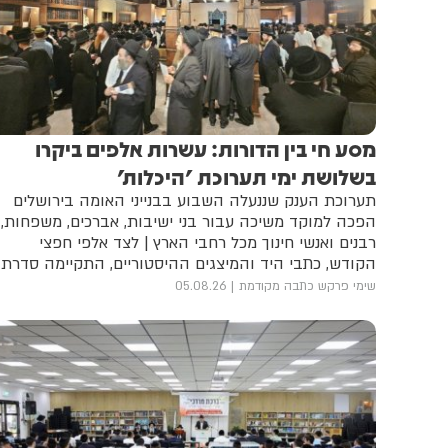
מסע חי בין הדורות: עשרות אלפים ביקרו
בשלושת ימי תערוכת 'היכלות'
תערוכת הענק שננעלה השבוע בבנייני האומה בירושלים
הפכה למוקד משיכה עבור בני ישיבות, אברכים, משפחות,
רבנים ואנשי חינוך מכל רחבי הארץ | לצד אלפי חפצי
הקודש, כתבי היד והמיצגים ההיסטוריים, התקיימה סדרת
מושבים ופאנלים שעסקה בדמותם של גדולי ישראל, עולם
שימי פרקש כתבה מקודמת
05.08.26
הישיבות שנחרב, הניגון היהודי והעברת המורשת לדור
הבא | המארגנים מסכמים בסיפוק: "הציבור לא הגיע רק
לראות את ההיסטוריה, אלא לחיות אותה"