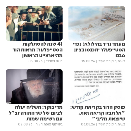
מעמד נדיר בהילולא: נכדי
41 שנה להסתלקות
הסטייפעלר יתכנסו בציון
הסטייפלער: מראות הוד
סבם
מהיארצייט הראשון
בשיתוף קופת העיר
05.08.26
משה ויסברג
05.08.26
פוסק הדור בקריאת קודש:
מדי בוקר: השליח יעלה
"אל תבזו קריאה זאת,
לציונו של שר התורה זצ"ל
שיוצאת מליבי"
עם רשימת שמות
בשיתוף קופת העיר
06.08.26
בשיתוף קופת העיר
02.08.26