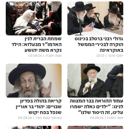
גדולי רבני ברסלב בכינוס
שמחת הברית לנין
הוקרה לבכירי הממשל
האדמו"ר מבעלזא: הילד
באוקראינה
נקרא משה יהושע
יענקי פרבר
13:03
משה ויסברג
03.08.26
עמוד ההוראה בבר המצווה
קריאה בהולה בפדיון
לנינו: "ילדים כאלה ישמרו
שבויים: יהודי בר אוריין
עלינו, זה היסוד שלנו"
שנפל בפח יקוש
משה ויסברג
06.08.26
בשיתוף קופת העיר
05.08.26