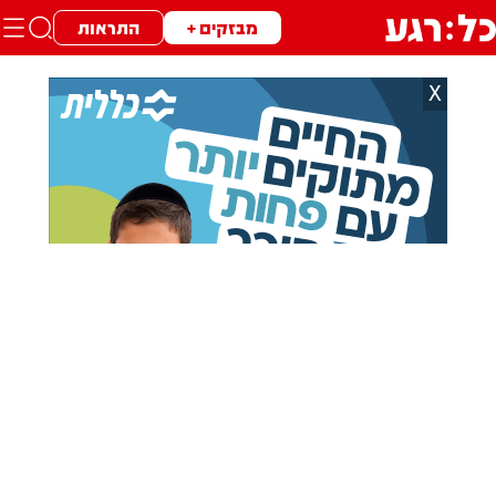
מבזקים +
התראות
X