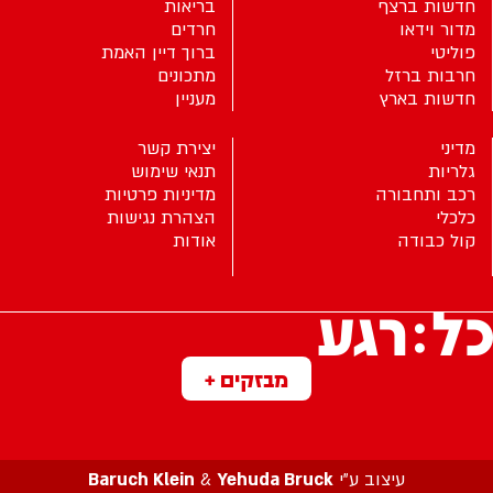
חדשות ברצף
בריאות
מדור וידאו
חרדים
פוליטי
ברוך דיין האמת
חרבות ברזל
מתכונים
חדשות בארץ
מעניין
מדיני
יצירת קשר
גלריות
תנאי שימוש
רכב ותחבורה
מדיניות פרטיות
כלכלי
הצהרת נגישות
קול כבודה
אודות
מבזקים +
עיצוב ע”י
Yehuda Bruck
&
Baruch Klein