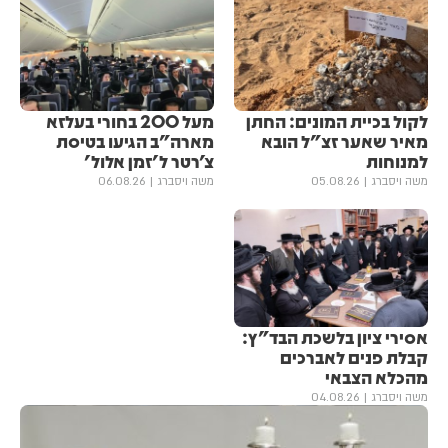
לקול בכיית המונים: החתן
מעל 200 בחורי בעלזא
מאיר שאער זצ"ל הובא
מארה"ב הגיעו בטיסת
למנוחות
צ'רטר ל'זמן אלול'
משה ויסברג
05.08.26
משה ויסברג
06.08.26
אסירי ציון בלשכת הבד"ץ:
קבלת פנים לאברכים
מהכלא הצבאי
משה ויסברג
04.08.26