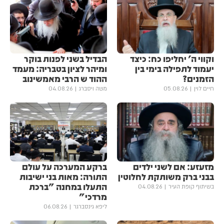
וקווי ה' יחליפו כח: כיצד
הבדיל בשני לפנות בוקר
יעמוד לתפילה בימי בין
ומיהר לציון בטבריה: מעמד
הזמנים?
ההוד ש הרבי מאמשינוב
חיים לוין
05.08.26
משה ויסברג
04.08.26
מזעזע: אם לשני ילדים
ברקע המערכה על עולם
בבני ברק משותקת לחלוטין
התורה: מאות בני ישיבות
התעלו במחנה "ברכת
בשיתוף קופת העיר
04.08.26
מרדכי"
ליפא גינסברגר
06.08.26