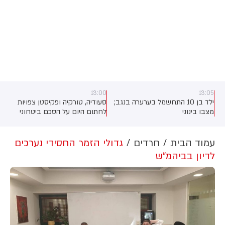
13:00
13:05
ילד בן 10 התחשמל בערערה בנגב;
סעודיה, טורקיה ופקיסטן צפויות
מצבו בינוני
לחתום היום על הסכם ביטחוני
שירחיב את שיתוף הפעולה ביניהן,
כך מסרו גורמים בטורקיה
ובפקיסטן. לפי גורם ביטחוני טורקי,
עמוד הבית
חרדים
גדולי הזמר החסידי נערכים
ההסכם צפוי להיחתם בסעודיה
לדיון בביהמ"ש
במהלך פגישה בין יורש העצר
מוחמד בן סלמאן, נשיא טורקיה,
רג'פ טאיפ ארדואן וראש ממשלת
פקיסטן, שהבז שריף.