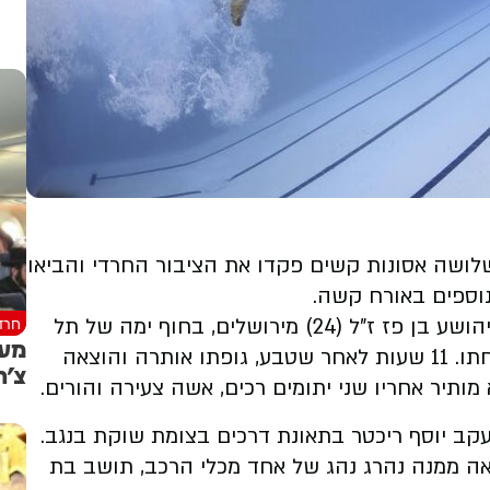
שלושה אסונות קשים פקדו את הציבור החרדי והביאו
וספים באורח קשה.
חרד
בלילה שבין שני לשלישי טבע למוות האברך ר' יהושע בן פז ז"ל (24) מירושלים, בחוף ימה של תל
אביב כאשר הגיע לנפוש מעט יחד עם בני משפחתו. 11 שעות לאחר שטבע, גופתו אותרה והוצאה
צ'ר
ותיר אחריו שני יתומים רכים, אשה צעירה והורים.
ב יוסף ריכטר בתאונת דרכים בצומת שוקת בנגב.
ורבים 7 כלי רכב. כתוצאה ממנה נהרג נהג של אחד מכלי הרכב, תושב בת