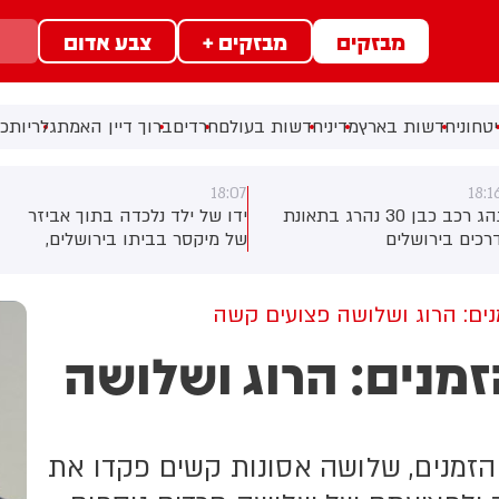
מבזקים
מבזקים +
צבע אדום
טחוני
חדשות בארץ
מדיני
חדשות בעולם
חרדים
ברוך דיין האמת
גלריות
כל
18:07
18:1
נהג רכב כבן 30 נהרג בתאונת
ידו של ילד נלכדה בתוך אביזר
רכים בירושלים
של מיקסר בביתו בירושלים,
לוחמי כבאות והצלה הוזעקו
למקום וחילצו אותו ללא פגע
ים: הרוג ושלושה פצועים קשה
זמנים: הרוג ושלושה
הזמנים, שלושה אסונות קשים פקדו את