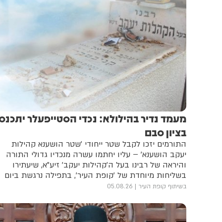
מעמד נדיר בהילולא: נכדי הסטייפעלר יתכנסו
בציון סבם
התורמים יזכו לקבל שטר ייחודי 'שטר הושענא קהילות
יעקב הושענא' – עליו יחתמו עשרה מנכדיו גדולי התורה
והיראה של רבינו בעל ה'קהילות יעקב' זיע"א, שיעתירו
בשליחות מיוחדת של 'קופת העיר', בתפילה נרגשת ביום
ההילולא שלו, על תורמי 'קופת העיר'
בשיתוף קופת העיר
05.08.26