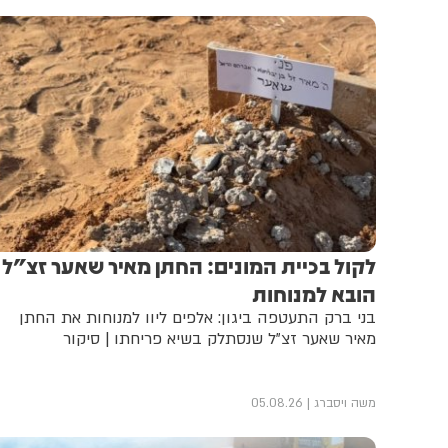
לקול בכיית המונים: החתן מאיר שאער זצ"ל
הובא למנוחות
בני ברק התעטפה ביגון: אלפים ליוו למנוחות את החתן
מאיר שאער זצ"ל שנסתלק בשיא פריחתו | סיקור
משה ויסברג
05.08.26