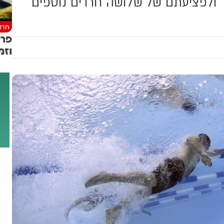
ך ולפציעתם של שלושה חרדים נוספים
חרד
פרש
וזמ