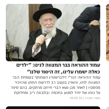
עמוד ההוראה בבר המצווה לנינו: "ילדים
כאלה ישמרו עלינו, זה היסוד שלנו"
עמוד ההוראה הגר"י זילברשטיין השתתף בשמחת הבר
המצווה לנינו, והאזין בקשב רב לדרשת החתן שהזכיר
מפסקיו | לאחר מכן נשא דברי חיזוק מרתקים, בהם סיפר
על כוחו של יחיד למנוע בחכמה ובתבונה ריב ומחלוקת
מרבים | צפו בתיעוד המרתק באדיבות מערכת 'דברי חמד'
משה ויסברג
06.08.26