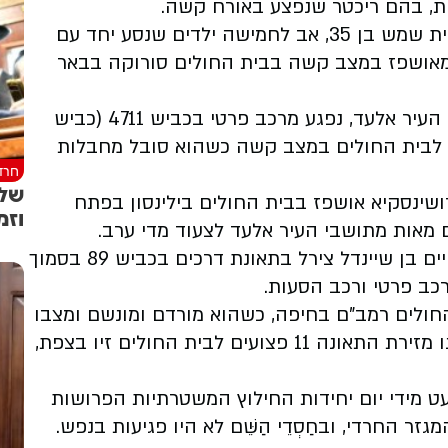
ת, בהם ריכטר שנפצע באורח קשה.
יעקב יוסף בן חנה מאטיל (ריכטר), הינו תושב בית שמש בן 35, אב לחמישה ילדים שנסע יחד עם
 מאושפז במצב קשה בבית החולים סורוקה בבאר
בערבו של יום רביעי, בחור חסידי כבן 17, תושב העיר אלעד, נפגע מרכב פרטי בכביש 4711 (כביש
ה לבית החולים במצב קשה כשהוא סובל מחבלות
חרד
שלו
ינסקיא אושפז בבית החולים בילינסון בפתח
וזמ
ים מאות מתושבי העיר אלעד לצעוד מדי ערב.
אמש במוצאי שבת נפצע באורח קשה שמואל חיים בן שיינדל צירל בתאונת דרכים בכביש 89 בסמוך
 רכב פרטי ורכב הסעות.
חולים רמב"ם בחיפה, כשהוא מורדם ומונשם ומצבו
מוגדר קשה עם חבלה רב מערכתית. בנוסף, פונו מזירת התאונה 11 פצועים לבית החולים זיו בצפת,
ט מידי יום יחידות החילוץ המשטרתיות הפרושות
זר החרדי, ובחַסְדֵי הַשֵּׁם לא היו פגיעות בנפש.