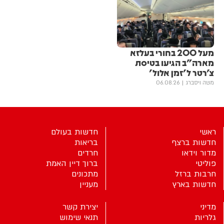
מעל 200 בחורי בעלזא
מארה"ב הגיעו בטיסת
צ'רטר ל'זמן אלול'
משה ויסברג
06.08.26
ראשי
חדשות בעולם
חדשות ברצף
בריאות
מדור וידאו
חרדים
פוליטי
ברוך דיין האמת
חרבות ברזל
מתכונים
חדשות בארץ
מעניין
מדיני
יצירת קשר
גלריות
תנאי שימוש