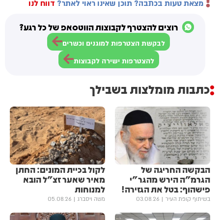
מצאת טעות בכתבה? תוכן שאינו ראוי לאתר?
דווח לנו
רוצים להצטרף לקבוצות הווטסאפ של כל רגע?
לבקשת הצטרפות למוגנים וכשרים
להצטרפות ישירה לקבוצות
כתבות מומלצות בשבילך
הבקשה החריגה של
לקול בכיית המונים: החתן
הגרמ"ה הירש מהגר"י
מאיר שאער זצ"ל הובא
פישהוף: בטל את הגזירה!
למנוחות
בשיתוף קופת העיר
03.08.26
משה ויסברג
05.08.26