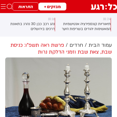
מבזקים +
התראות
18:16
18:24
תיאוריות קונספירציה אנטישמיות
נהג רכב כבן 30 נהרג בתאונת
המאשימות יהודים בשריפות היער
דרכים בירושלים
באירופה מתפשטות באופן מכוון
ברשתות החברתיות, כך עולה
מניתוח חדש של CyberWell, ארגון
עמוד הבית
חרדים
פרשת ראה תשפ"ו: כניסת
המנטר אנטישמיות ברשת. הדו"ח
שבת, צאת שבת וזמני הדלקת נרות
מצא כי פוסטים זהים ב-X שותפו
בצרפתית, אנגלית וספרדית, בטענה
שיהודים הם שהציתו במכוון את
השריפות בצרפת, ספרד ונורבגיה
בטרה להרוויח פוליטית או כלכלית
מהמצב.