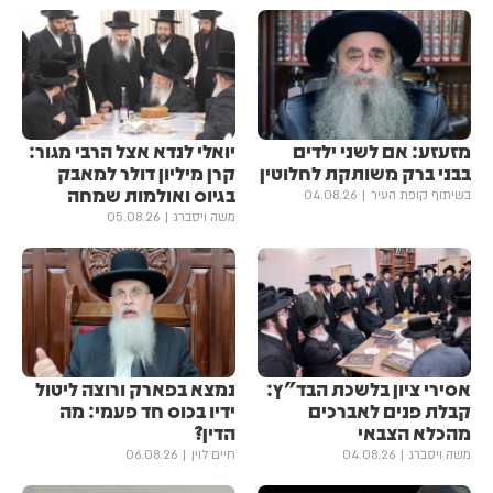
מזעזע: אם לשני ילדים
יואלי לנדא אצל הרבי מגור:
בבני ברק משותקת לחלוטין
קרן מיליון דולר למאבק
בגיוס ואולמות שמחה
בשיתוף קופת העיר
04.08.26
משה ויסברג
05.08.26
אסירי ציון בלשכת הבד"ץ:
נמצא בפארק ורוצה ליטול
קבלת פנים לאברכים
ידיו בכוס חד פעמי: מה
מהכלא הצבאי
הדין?
משה ויסברג
04.08.26
חיים לוין
06.08.26