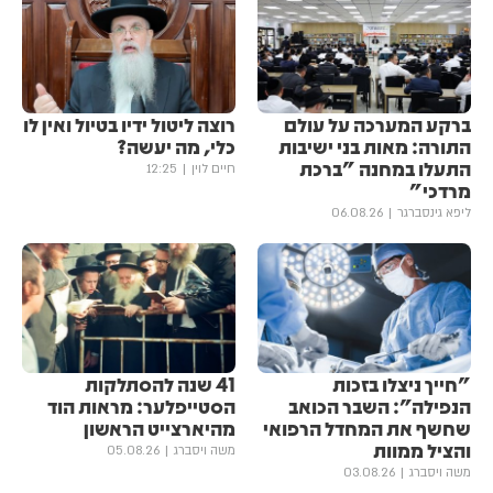
ברקע המערכה על עולם
רוצה ליטול ידיו בטיול ואין לו
התורה: מאות בני ישיבות
כלי, מה יעשה?
התעלו במחנה "ברכת
חיים לוין
12:25
מרדכי"
ליפא גינסברגר
06.08.26
"חייך ניצלו בזכות
41 שנה להסתלקות
הנפילה": השבר הכואב
הסטייפלער: מראות הוד
שחשף את המחדל הרפואי
מהיארצייט הראשון
והציל ממוות
משה ויסברג
05.08.26
משה ויסברג
03.08.26