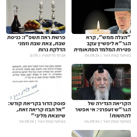
"הצלה ממש", קרא
פרשת ראה תשפ"ו: כניסת
הגר"א ליפשיץ עקב
שבת, צאת שבת וזמני
פטירת המלמד הפתאומית
הדלקת נרות
בשיתוף קופת העיר
06.08.26
אברמי פרלשטיין
11:05
הקריאה הנדירה של
פוסק הדור בקריאת קודש:
הגר"ש זעפרני: אי אפשר
"אל תבזו קריאה זאת,
להחשות!
שיוצאת מליבי"
בשיתוף קופת העיר
04.08.26
בשיתוף קופת העיר
06.08.26