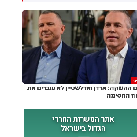
המו״מ להסכם: זה יכול לקרות
שיתוף פעולה יהודי-ערבי בתחום
בקרוב
האזרחי. המהלך תלוי באישור
מוסדות המפלגה, לקראת ועידת
רע"ם שצפויה להתקיים ב-22
באוגוסט
טי
ם ההשקה: ארדן ואדלשטיין לא עוברים את
ז החסימה