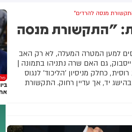
שקלים שהמדינה רצתה להביא
לי על פינוי 1,700 משפחות
התקשורת מנסה להרדים"
ת: "התקשורת מנסה
סים למען המטרה המעלה, לא רק האב
יסבוק, גם האם שרה נתניהו בתמונה |
סית, כחלק מניסיון 'הליכוד' לנגוס
פולי
בהישג יד, אך עדיין רחוק. התקשורת
ביו
אחו