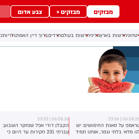
מבזקים
מבזקים +
צבע אדום
טחוני
חדשות בארץ
מדיני
חדשות בעולם
חרדים
ברוך דיין האמת
גלריות
כל
06.08.26 | 23:33
06.08.26 | 23:3
ראמפ על סאגת החימושים: יש
הקבלן דודי אפל שנחקר השבוע:
נו מלאי בלתי נגמר, אנחנו תמיד
עברתי 231 חקירות עד היום כי
וצים עוד
לא הסכמתי לקבל 400 מיליון