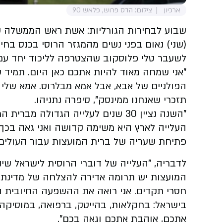
ארכיון
צילום: הדס פרוש, פלאש 90
שבוע לבחירות הגורליות: אשת ראש הממשלה ש
(שני) נאום בפני נשים מהמגזר הרוסי בכנס ב
לשעבר טלי פלוסקוב שהצטרפה לליכוד יחד עם '
"אני שמחה מאוד להיות אתכם כאן היום. תמיד 
הפולניים של אבא, אבל אמא מבלרוס. אמא שלי
תזכרי שאנחנו ממינסק", סיפרה נתניהו.
"השנה נציין 30 שנים לעלייה הגדולה 
העלייה לארץ היא משימה קדושה ואני גאה בכך 
פתיחת שעריה של ברית המועצות עבור העולים"
לדבריה, "העלייה של דוברי הרוסית לישראל שי
המועצות יש תרומה אדירה להצלחה של מדינת 
חסרי תקדים. אני רואה את ההשפעה החיובית ה
בישראל: בחקלאות, בהייטק, ברפואה, במוסיקה,
אתכם, אוהבת אתכם וגאה בכם".