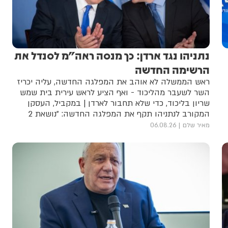
נתניהו נגד ארדן: כך מנסה ראה"מ לסנדל את
הרשימה החדשה
ראש הממשלה לא אוהב את המפלגה החדשה, עליה יכריז
השר לשעבר מהליכוד - ואף הציע לראש עירית בית שמש
שריון בליכוד, כדי שלא תחבור לארדן | במקביל, העסקן
המקורב לנתניהו תקף את המפלגה החדשה: "נושאת 2
דגלים: רק לא ביבי ושנאת חרדים"
מאיר שלם
06.08.26