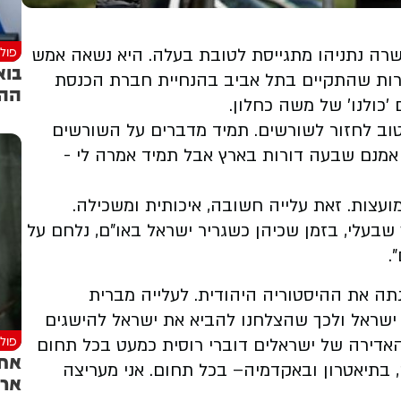
פולי
רה נתניהו מתגייסת לטובת בעלה. היא נשאה אמש
בוא
חירות שהתקיים בתל אביב בהנחיית חברת הכנסת
ההצ
כולנו' של משה כחלון.
טוב לחזור לשורשים. תמיד מדברים על השורשים
 אמנם שבעה דורות בארץ אבל תמיד אמרה לי -
מברית המועצות. זאת עלייה חשובה, איכותית ומשכילה.
שבעלי, בזמן שכיהן כשגריר ישראל באו"ם, נלחם על
.
נתה את ההיסטוריה היהודית. לעלייה מברית
ישראל ולכך שהצלחנו להביא את ישראל להישגים
פולי
אדירה של ישראלים דוברי רוסית כמעט בכל תחום
אחר
 בתיאטרון ובאקדמיה– בכל תחום. אני מעריצה
ארב