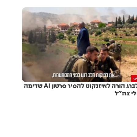
טי
סולברג הורה לאיזנקוט להסיר סרטון AI שדימה
לי צה"ל