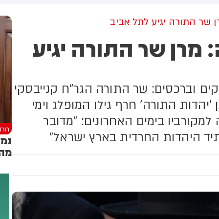
שקלים שהמדינה רצתה להביא
המו״מ להסכם: 
לי על פינוי 1,700 משפחות
בקרוב
ן שר התורה יגיע לתל אביב
 מרן שר התורה יגיע
קים וברכסים: שר התורה הגר"ח קנייבסקי
'יהדות התורה' חרף גילו המופלג וימי
מקורביו בימים האחרונים: "מדובר
חרד
יד היהדות החרדית בארץ ישראל"
נמצ
מה 