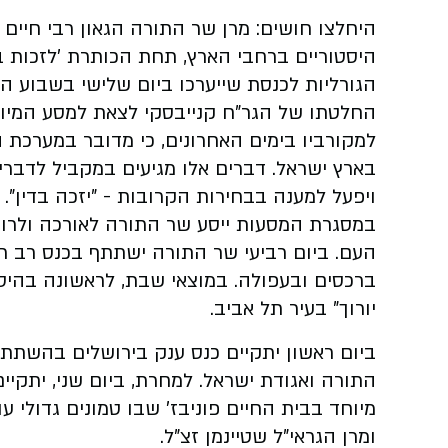
היחלצו חושים: מרן שר התורה הגאון רבי חיים 
היסטוריים ברחבי הארץ, תחת הכותרת 'לזכות 
הגורליות לכנסת שייערכו ביום שלישי בשבוע הב
החלטתו של הגר"ח קנייבסקי לצאת למסע המיו
למקורביו בימים האחרונים, כי מדובר במערכת 
בארץ ישראל. דברים אלו מגיעים במקביל לדברי
ויפעל למענה בבחירות הקרובות - "יזכה בדין".
במסגרת המסעות ייסע שר התורה לאורכה ולרוחב
העם. ביום רביעי שר התורה ישתתף בכנס רב רו
ברכסים ובעפולה. במוצאי שבת, לראשונה בהיס
יורוך" בעיר תל אביב.
ביום ראשון יתקיים כנס ענק בירושלים בהשתתפ
התורה ואגודת ישראל. למחרת, ביום שני, יתקיי
מיוחד בבית החיים פוניבז' שבו טמונים גדולי ע
ומרן הגראי"ל שטיינמן זצ"ל.