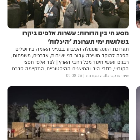
מסע חי בין הדורות: עשרות אלפים ביקרו
בשלושת ימי תערוכת 'היכלות'
תערוכת הענק שננעלה השבוע בבנייני האומה בירושלים
הפכה למוקד משיכה עבור בני ישיבות, אברכים, משפחות,
רבנים ואנשי חינוך מכל רחבי הארץ | לצד אלפי חפצי
הקודש, כתבי היד והמיצגים ההיסטוריים, התקיימה סדרת
מושבים ופאנלים שעסקה בדמותם של גדולי ישראל, עולם
שימי פרקש כתבה מקודמת
05.08.26
הישיבות שנחרב, הניגון היהודי והעברת המורשת לדור
הבא | המארגנים מסכמים בסיפוק: "הציבור לא הגיע רק
לראות את ההיסטוריה, אלא לחיות אותה"