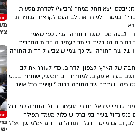
קנייבסקי יצא החל ממחר (רביעי) לסדרת מסעות
בדין', במטרה לעורר את לב העם לקראת הבחירות
חרד
א.
צ'ר
חד נבעה מכך ששר התורה הבין, כפי שאמר
הבחירות הגורלית ביותר לעתיד היהדות החרדית
ו של שר התורה, על כך שמי שיצביע ליהדות התורה
ה של הארץ, לצפון ולדרום, כדי לעורר את לב
שם בעיר אופקים. למחרת, יום חמישי, ישתתף בכנס
טוריה, ישתתף שר התורה בכנס "ועשית ככל אשר
ות גדולי ישראל, חברי מועצות גדולי התורה של דגל
ם כנס גדול בעיר בני ברק שיכלול מעמד תפילה
חרד
ברק
ולם, ובהם מייסד 'דגל התורה' מרן הגראמ"מ שך זצ"ל
ישי