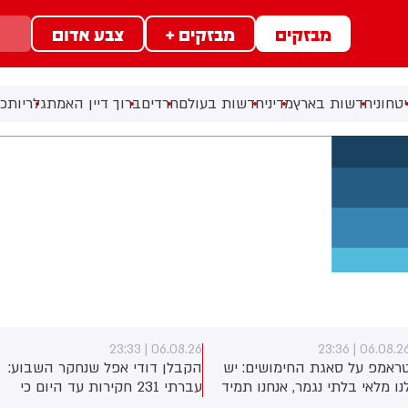
מבזקים
מבזקים +
צבע אדום
טחוני
חדשות בארץ
מדיני
חדשות בעולם
חרדים
ברוך דיין האמת
גלריות
כל
06.08.26 | 23:31
06.08.26 | 23:33
החימושים: יש
הקבלן דודי אפל שנחקר השבוע:
טראמפ: חושב
מר, אנחנו תמיד
עברתי 231 חקירות עד היום כי
תסתיים די בקרו
לא הסכמתי לקבל 400 מיליון
יכולה להחזיק 