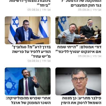
המתקפה של הרמטכ"ל
גינזבורג מצטרף לרשימת
נגד חוק המעצרים
"ביחד"
אבי וידר
05.08.26
אבי וידר
05.08.26
דודי אמסלם: "הייתי שמח
בדרך לרע"מ? סגלוביץ'
אם איזנקוט יצטרף לליכוד"
הודיע ללפיד על פרישה
מ'יש עתיד'
אבי וידר
05.08.26
אבי וידר
06.08.26
פילבר מתריע: כך מנסה
אחרי שפרש מהפוליטיקה:
השמאל לרסק את הימין
השכר המפנק של ארבל