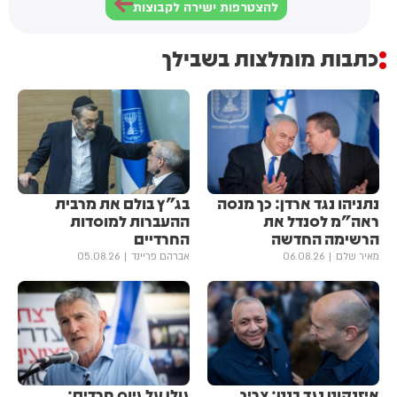
להצטרפות ישירה לקבוצות
כתבות מומלצות בשבילך
נתניהו נגד ארדן: כך מנסה
בג"ץ בולם את מרבית
ראה"מ לסנדל את
ההעברות למוסדות
הרשימה החדשה
החרדיים
מאיר שלם
06.08.26
אברהם פריינד
05.08.26
איזנקוט נגד בנט: צריך
גולן ‏על גיוס חרדים: