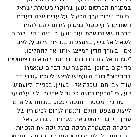
במסגרת הפרסום נטען שחוקרי משטרת ישראל
ורשות ניירות ערך הפעילו על עדים אלה בעודם
חשודים לחץ פסול בניסיון לגרום להם להגיד
דברים שאינם אמת. עוד נטען, כי היה ניסיון לגרום
לשאול אלוביץ', באמצעות בנו אור אלוביץ', לאבד
אמון בעורך הדין המייצג אותו ואף להחליפו.
"טענות אלה נתמכו במה שנחזה להראות כציטוטים
מדויקים בתוכן ובהקשר של דברים שנאמרו
בחקירות" כתב היועמ"ש לראש לשכת עורכי הדין
עו"ד אבי חמי שפנה אליו בעניין. בפנייתו ליועמ"ש
טען, כי "הפעם נחצה כל גבול אפשרי. לא יעלה על
הדעת כי המשטרה תנסה לפגוע בזכותו של אדם
לייצוג משפטי הולם, ותנסה לגרום לפיטוריו של
עורך דין כדי להשיג את מטרותיה. בדרכה אל
המטרה המשטרה רמסה ברגל גסה את הזכויות
החוקתיות להליך משפטי הוגן תוך פגיעה בחופש