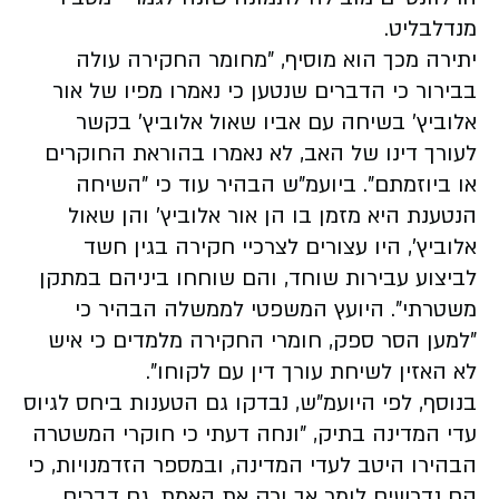
מנדלבליט.
יתירה מכך הוא מוסיף, "מחומר החקירה עולה
בבירור כי הדברים שנטען כי נאמרו מפיו של אור
אלוביץ' בשיחה עם אביו שאול אלוביץ' בקשר
לעורך דינו של האב, לא נאמרו בהוראת החוקרים
או ביוזמתם". ביועמ"ש הבהיר עוד כי "השיחה
הנטענת היא מזמן בו הן אור אלוביץ' והן שאול
אלוביץ', היו עצורים לצרכיי חקירה בגין חשד
לביצוע עבירות שוחד, והם שוחחו ביניהם במתקן
משטרתי". היועץ המשפטי לממשלה הבהיר כי
"למען הסר ספק, חומרי החקירה מלמדים כי איש
לא האזין לשיחת עורך דין עם לקוחו".
בנוסף, לפי היועמ"ש, נבדקו גם הטענות ביחס לגיוס
עדי המדינה בתיק, "ונחה דעתי כי חוקרי המשטרה
הבהירו היטב לעדי המדינה, ובמספר הזדמנויות, כי
הם נדרשים לומר אך ורק את האמת. גם דברים