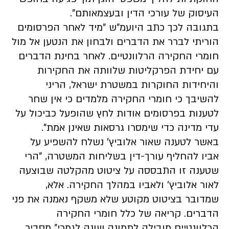
העיסוק של עורכי הדין ובעצמאותם".
בתגובה לכך כתב היועמ"ש "מיד לאחר הפרסומים
הוריתי לברר את הדברים ולבחון את הנטען אל מול
חומרי החקירה הרלוונטיים. לאחר בחינת הדברים
עם יחידת הפרקליטות שלוותה את החקירות
והיחידות החוקרות במשטרת ישראל, הריני
להשיבך כי חומרי החקירה מלמדים כי אין שחר
לטענות בפרסומים אודות לחץ שהופעל כביכול על
עדי מדינה כדי שימסרו גרסאות שאינן אמת".
באשר לטענה שאור אלוביץ' נשלח להשפיע על
אביו להחליף עורך-דין בשליחות המשטרה, "הרי
שטענה זו התבססה על ציטוט מהקלטה שבוצעה
לאור אלוביץ' ולאביו במהלך החקירה. אלא,
שמדובר בציטוט מקוטע שלא משקף נאמנה את פני
הדברים. קריאה של כלל חומרי החקירה
הרלוונטיים מובילה לתמונה שונה לגמרי" מסביר