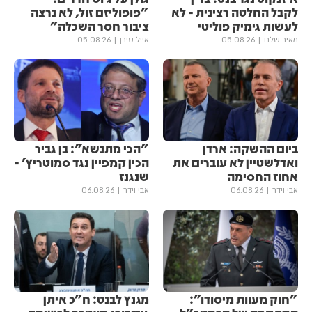
לקבל החלטה רצינית - לא
"פופוליזם זול, לא נרצה
לעשות גימיק פוליטי
ציבור חסר השכלה"
מאיר שלם
05.08.26
אייל טירן
05.08.26
ביום ההשקה: ארדן
"הכי מתנשא": בן גביר
ואדלשטיין לא עוברים את
הכין קמפיין נגד סמוטריץ' -
אחוז החסימה
שנגנז
אבי וידר
06.08.26
אבי וידר
06.08.26
"חוק מעוות מיסודו":
מגנץ לבנט: ח"כ איתן