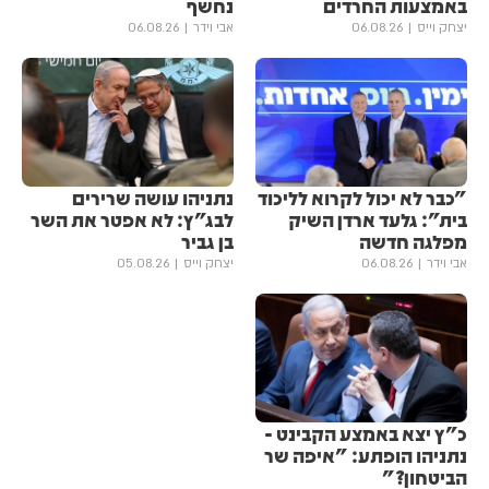
באמצעות החרדים
נחשף
יצחק וייס
06.08.26
אבי וידר
06.08.26
"כבר לא יכול לקרוא לליכוד
נתניהו עושה שרירים
בית": גלעד ארדן השיק
לבג"ץ: לא אפטר את השר
מפלגה חדשה
בן גביר
אבי וידר
06.08.26
יצחק וייס
05.08.26
כ"ץ יצא באמצע הקבינט -
נתניהו הופתע: "איפה שר
הביטחון?"