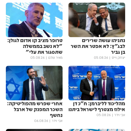
נתניהו עושה שרירים
טרופר מציב קו אדום לגולן:
לבג"ץ: לא אפטר את השר
"לא נשב בממשלה
בן גביר
שתסגור את עלי"
יצחק וייס
05.08.26
מאיר שלם
05.08.26
מהליכוד לליברמן: ח"כ דן
אחרי שפרש מהפוליטיקה:
אילוז מצטרף לישראל ביתנו
השכר המפנק של ארבל
נחשף
אבי וידר
05.08.26
אבי וידר
06.08.26