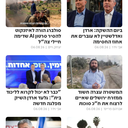
ביום ההשקה: ארדן
סולברג הורה לאיזנקוט
ואדלשטיין לא עוברים את
להסיר סרטון AI שדימה
אחוז החסימה
חיילי צה"ל
אבי וידר
06.08.26
יצחק וייס
06.08.26
המשטרה עצרה חשוד
"כבר לא יכול לקרוא לליכוד
ממזרח ירושלים שאיים
בית": גלעד ארדן השיק
לרצוח את ח"כ סוכות
מפלגה חדשה
אברהם פריינד
06.08.26
אבי וידר
06.08.26