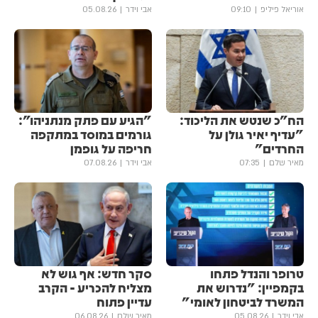
אוריאל פיליפ
09:10
אבי וידר
05.08.26
הח"כ שנטש את הליכוד:
"הגיע עם פתק מנתניהו":
"עדיף יאיר גולן על
גורמים במוסד במתקפה
החרדים"
חריפה על גופמן
מאיר שלם
07:35
אבי וידר
07.08.26
טרופר והנדל פתחו
סקר חדש: אף גוש לא
בקמפיין: "נדרוש את
מצליח להכריע - הקרב
המשרד לביטחון לאומי"
עדיין פתוח
אבי וידר
05.08.26
מאיר שלם
06.08.26