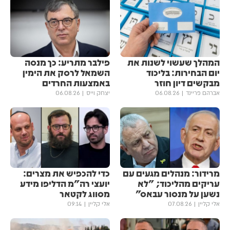
המהלך שעשוי לשנות את
פילבר מתריע: כך מנסה
יום הבחירות: בליכוד
השמאל לרסק את הימין
מבקשים דיון חוזר
באמצעות החרדים
אברהם פריינד
06.08.26
יצחק וייס
06.08.26
מרידור: מנהלים מגעים עם
כדי להכפיש את מצרים:
עריקים מהליכוד; "לא
יועצי רה"מ הדליפו מידע
נשען על מנסור עבאס"
מסווג לקטאר
אלי קליין
07.08.26
אלי קליין
09:14