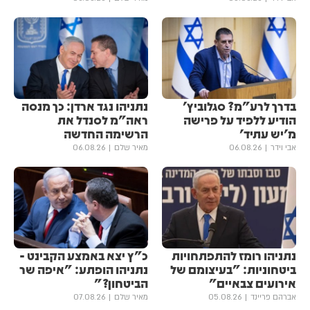
בדרך לרע"מ? סגלוביץ'
נתניהו נגד ארדן: כך מנסה
הודיע ללפיד על פרישה
ראה"מ לסנדל את
מ'יש עתיד'
הרשימה החדשה
אבי וידר
06.08.26
מאיר שלם
06.08.26
נתניהו רומז להתפתחויות
כ"ץ יצא באמצע הקבינט -
ביטחוניות: "בעיצומם של
נתניהו הופתע: "איפה שר
אירועים צבאיים"
הביטחון?"
אברהם פריינד
05.08.26
מאיר שלם
07.08.26