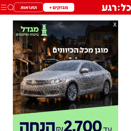
מבזקים +
התראות
X