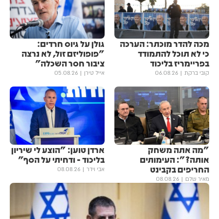
מכה להדר מוכתר: הערכה
גולן ‏על גיוס חרדים:
כי לא תוכל להתמודד
"פופוליזם זול, לא נרצה
בפריימריז בליכוד
ציבור חסר השכלה"
קובי ברקת
06.08.26
אייל טירן
05.08.26
"מה אתה משחק
ארדן טוען: "הוצע לי שיריון
אותה?": העימותים
בליכוד - ודחיתי על הסף"
החריפים בקבינט
אבי וידר
08.08.26
מאיר שלם
08.08.26