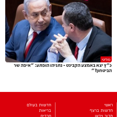
פוליטי
כ"ץ יצא באמצע הקבינט - נתניהו הופתע: "איפה שר
הביטחון?"
ראשי
חדשות בעולם
חדשות ברצף
בריאות
מדור וידאו
חרדים