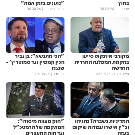
בחוץ
"נתונים בזמן אמת"
אבי וידר
05.08.26
אברהם פריינד
06.08.26
מקורבי איזנקוט סייעו
"הכי מתנשא": בן גביר
בהקמת המפלגה החרדית
הכין קמפיין נגד סמוטריץ' -
החדשה
שנגנז
מאיר שלם
05.08.26
אבי וידר
06.08.26
המדיניות נשברת? נתניהו
"חוק מעוות מיסודו":
וכ"ץ אישרו עבודות שיקום
המתקפה של הרמטכ"ל
בעזה
נגד חוק המעצרים