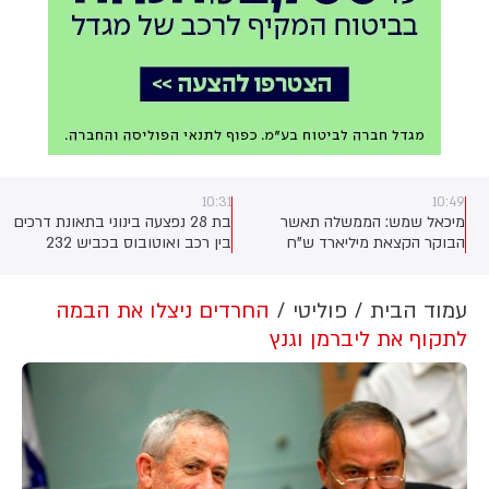
10:31
10:49
ק
מיכאל שמש: הממשלה תאשר
בת 28 נפצעה בינוני בתאונת דרכים
ל
הבוקר הקצאת מיליארד ש"ח
בין רכב ואוטובוס בכביש 232
למשרד הביטחון בשנת 2026
סמוך למפלסים. צוות מד"א פינה
לצורך רכש ביטחוני מסווג ודחוף.
אותה לביה"ח ברזילי שבאשקלון
עם חבלות בגפיים ובגב
עמוד הבית
פוליטי
החרדים ניצלו את הבמה
לתקוף את ליברמן וגנץ