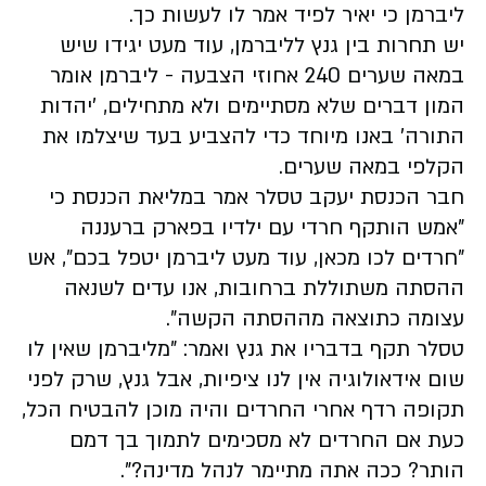
ליברמן כי יאיר לפיד אמר לו לעשות כך.
יש תחרות בין גנץ לליברמן, עוד מעט יגידו שיש
במאה שערים 240 אחוזי הצבעה - ליברמן אומר
המון דברים שלא מסתיימים ולא מתחילים, 'יהדות
התורה' באנו מיוחד כדי להצביע בעד שיצלמו את
הקלפי במאה שערים.
חבר הכנסת יעקב טסלר אמר במליאת הכנסת כי
"אמש הותקף חרדי עם ילדיו בפארק ברעננה
"חרדים לכו מכאן, עוד מעט ליברמן יטפל בכם", אש
ההסתה משתוללת ברחובות, אנו עדים לשנאה
עצומה כתוצאה מההסתה הקשה".
טסלר תקף בדבריו את גנץ ואמר: "מליברמן שאין לו
שום אידאולוגיה אין לנו ציפיות, אבל גנץ, שרק לפני
תקופה רדף אחרי החרדים והיה מוכן להבטיח הכל,
כעת אם החרדים לא מסכימים לתמוך בך דמם
הותר? ככה אתה מתיימר לנהל מדינה?".