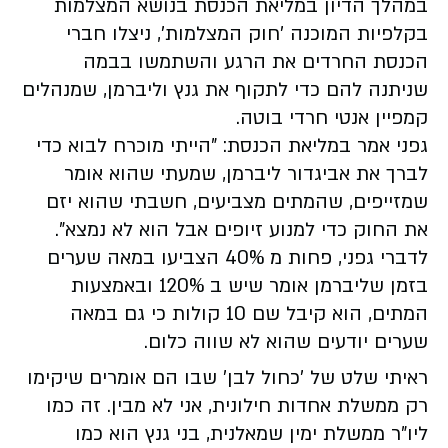
במהלך הדיון במליאת הכנסת בנושא המצלמות
בקלפיות המוכנה 'חוק המצלמות', ניצלו חברי
הכנסת החרדים את הרגע והשתמשו בבמה
שניתנה להם כדי לתקוף את גנץ וליברמן, שמנהלים
קמפיין אנטי חרדי בוטה.
גפני אמר במליאת הכנסת: "הייתי מוכרח לבוא כדי
לברך את אביגדור ליברמן, שמעתי שהוא אומר
שמזייפים, שהמתים מצביעים, חשבתי שהוא יזם
את החוק כדי למנוע זיופים אבל הוא לא נמצא".
לדברי גפני, פחות מ 40% הצביעו במאה שערים
בזמן שליברמן אומר שיש ב 120% ובאמצעות
המתים, הוא קיבל שם 10 קולות כי גם במאה
שערים יודעים שהוא לא שווה כלום.
ראיתי שלט של 'כחול לבן' שבו הם אומרים שיקימו
רק ממשלת אחדות חילונית, אני לא מבין. זה כמו
ליו"ר ממשלת ימין שמאלנית, בני גנץ הוא כמו