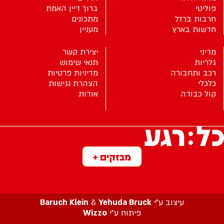
פוליטי
ברוך דיין האמת
חרבות ברזל
מתכונים
חדשות בארץ
מעניין
מדיני
יצירת קשר
גלריות
תנאי שימוש
רכב ותחבורה
מדיניות פרטיות
כלכלי
הצהרת נגישות
קול כבודה
אודות
מבזקים +
עיצוב ע”י
Yehuda Bruck
&
Baruch Klein
פיתוח ע”י
Wizzo