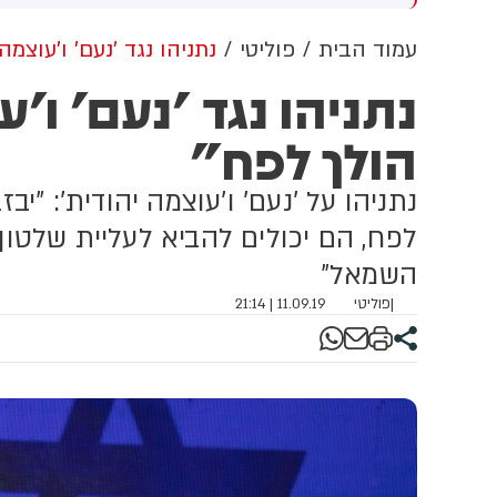
נים בתוקף את האירוע, גורמי
ביישובים תל ציון וכוכב יעקב
ש
יפת החוק נדרשים למצות
שבחטיבת בנימין, עולה כי מדובר
ע
עמוד הבית
פוליטי
נתניהו נגד 'נעם' ו'עוצמה
תם את הדין״.
בשני רכבים ישראליים חשודים
א
נתניהו נגד 'נעם' ו'
שנכנסו ליישוב כוכב יעקב.
מ
החשודים מעוכבים בנקודה. אין
א
הולך לפח"
חשש לאירוע ביטחוני.
ש
מ
י
נתניהו על 'נעם' ו'עוצמה יהודית': "י
נ
לפח, הם יכולים להביא לעליית שלטו
השמאל"
|
פוליטי
11.09.19 | 21:14