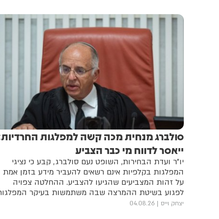
סולברג מנחית מכה קשה למפלגות החרדיות:
ייאסר לדווח מי כבר הצביע
יו"ר ועדת הבחירות, השופט נעם סולברג, קבע כי נציגי
המפלגות בקלפיות אינם רשאים להעביר מידע בזמן אמת
על זהות המצביעים שהגיעו להצביע. ההחלטה צפויה
לפגוע בשיטת ההמרצה שבה משתמשות בעיקר המפלגות
החרדיות ביום הבחירות
יצחק וייס
04.08.26