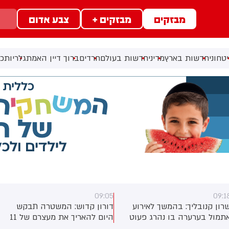
מבזקים
מבזקים +
צבע אדום
טחוני
חדשות בארץ
מדיני
חדשות בעולם
חרדים
ברוך דיין האמת
גלריות
כל
09:05
09:1
רון קנובליך: בהמשך לאירוע
דורון קדוש: המשטרה תבקש
תמול בערערה בו נהרג פעוט
היום להאריך את מעצרם של 11
בן 3: אביו של התינוק שנעצר
אזרחים ישראלים, שחצו אתמול