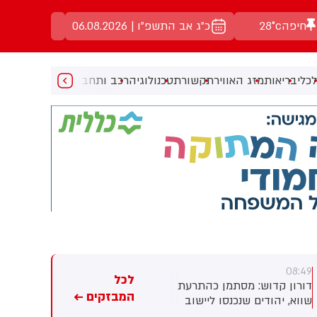
חיפה
28°c
כ"ג אב התשפ"ו | 06.08.2026
כלי
בריאות
מזג האוויר
תקשורת
טכנולוגיה
רכב ותחבורה
מעניין
מוזיקה
מ
08:43
08:49
לכל
דורון קדוש: מסתמן כהתרעת
דיווח: חשש לחדירת מחבלים
המבזקים ←
שווא, יהודים שנכנסו ליישוב
בתל ציון, כוכב יעקב