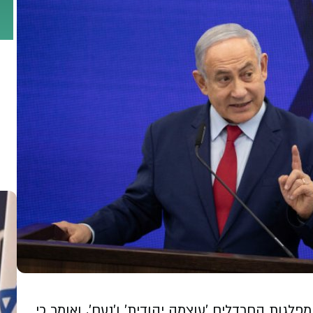
לגות החרדלים 'עוצמה יהודית' ו'נעם', ואומר כי