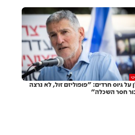
טי
ן ‏על גיוס חרדים: "פופוליזם זול, לא נרצה
ור חסר השכלה"