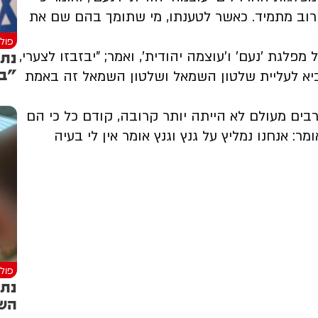
וב מתמיד. כאשר לטענתו, מי שתומך בהם שם את
פולי
נתנ
דותם של מפלגת 'נעם' ו'עוצמה יהודית', ואמר; "יבזבזו לצערי,
"בע
יא לעליית שלטון השמאל ושלטון השמאל זה באמת
רבים מעולם לא הייתה יותר קרובה, קודם כל כי הם
מר: אנחנו נמליץ על גנץ וגנץ אומר אין לי בעיה
פולי
נתנ
השר