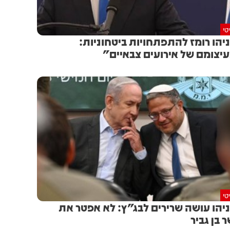
טי
יהו רומז להתפתחויות ביטחוניות:
יצומם של אירועים צבאיים"
טי
יהו עושה שרירים לבג"ץ: לא אפטר את
 בן גביר