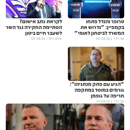
טרופר והנדל פתחו
לקראת כתב אישום?
בקמפיין: "נדרוש את
הסתיימה החקירה נגד השר
המשרד לביטחון לאומי"
לשעבר חיים ביטון
אבי וידר
05.08.26
יצחק וייס
05.08.26
"הגיע עם פתק מנתניהו":
גורמים במוסד במתקפה
חריפה על גופמן
אבי וידר
07.08.26