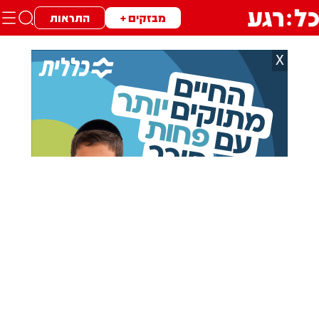
מבזקים +
התראות
X