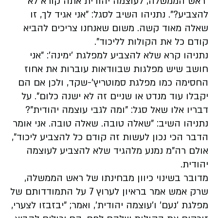
"ראש הממשלה, לעוצמה יהודית אתה קורא לא
להצביע?". נתניהו השיב לסגל: "אני אגיד לך, זו
שאלה מאוד קשה. משום שאנחנו צריכים להביא
קודם כל את הקולות לליכוד".
נתניהו קרא שלא להצביע למפלגת 'ימינה': "אני
חושב שיש מפלגות שבוודאות עוברות את אחוז
החסימה כמו מפלגת סמוטריץ'-שקד, ולכן אם הם
יקבלו עוד מנדט או שניים זה לא ישנה כלום". על
דבריו אלו שאל סגל: "ומה לגבי עוצמה יהודית"?
נתניהו השיב: "שאלה טובה. שאלה טובה. אני אומר
הדבר הכי נכון לעשות זה קודם כל להצביע ליכוד",
אולם רה"מ נמנע מלהגיד שלא להצביע לעוצמה
יהודית.
מדובר בשינוי כיוון מבחינתו של ראש הממשלה,
שרק אמש אמר בראיון לערוץ 7 על התמודדותם של
מפלגת 'נעם' ו'עוצמה יהודית', ואמר; "יבזבזו לצערי,