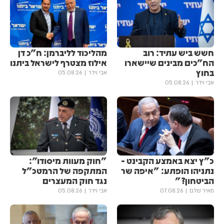
חשש ביש עתיד: רוב
מהליכוד לליברמן: ח"כ דן
הח"כים מבינים שיישארו
אילוז מצטרף לישראל ביתנו
בחוץ
אבי וידר
05.08.26
אבי וידר
05.08.26
כ"ץ יצא באמצע הקבינט -
"חוק מעוות מיסודו":
נתניהו הופתע: "איפה שר
המתקפה של הרמטכ"ל
הביטחון?"
נגד חוק המעצרים
מאיר שלם
07.08.26
אבי וידר
05.08.26