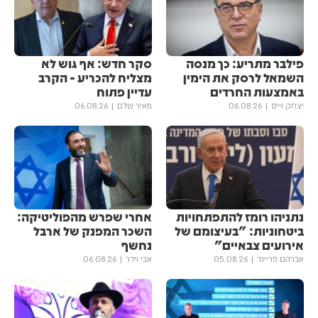
פילבר מתריע: כך מנסה
סקר חדש: אף גוש לא
השמאל לרסק את הימין
מצליח להכריע - הקרב
באמצעות החרדים
עדיין פתוח
יצחק וייס
06.08.26
מאיר שלם
06.08.26
נתניהו רומז להתפתחויות
אחרי שפרש מהפוליטיקה:
ביטחוניות: "בעיצומם של
השכר המפנק של ארבל
אירועים צבאיים"
נחשף
אברהם פריינד
05.08.26
אבי וידר
06.08.26