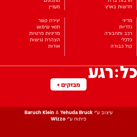
חרבות ברזל
מתכונים
חדשות בארץ
מעניין
מדיני
יצירת קשר
גלריות
תנאי שימוש
רכב ותחבורה
מדיניות פרטיות
כלכלי
הצהרת נגישות
קול כבודה
אודות
מבזקים +
עיצוב ע”י
Yehuda Bruck
&
Baruch Klein
פיתוח ע”י
Wizzo