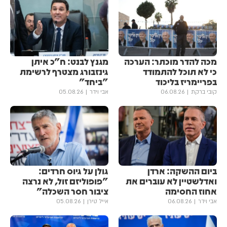
מכה להדר מוכתר: הערכה
מגנץ לבנט: ח"כ איתן
כי לא תוכל להתמודד
גינזבורג מצטרף לרשימת
בפריימריז בליכוד
"ביחד"
קובי ברקת
06.08.26
אבי וידר
05.08.26
ביום ההשקה: ארדן
גולן ‏על גיוס חרדים:
ואדלשטיין לא עוברים את
"פופוליזם זול, לא נרצה
אחוז החסימה
ציבור חסר השכלה"
אבי וידר
06.08.26
אייל טירן
05.08.26