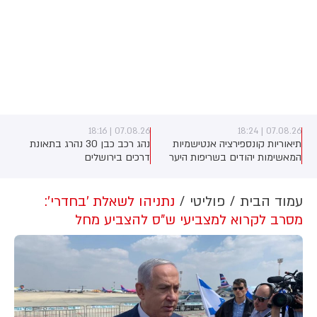
07.08.26 | 18:16
07.08.26 | 18:24
תיאוריות קונספירציה אנטישמיות
נהג רכב כבן 30 נהרג בתאונת
המאשימות יהודים בשריפות היער
דרכים בירושלים
באירופה מתפשטות באופן מכוון
ברשתות החברתיות, כך עולה
מניתוח חדש של CyberWell, ארגון
עמוד הבית
פוליטי
נתניהו לשאלת 'בחדרי':
המנטר אנטישמיות ברשת. הדו"ח
מסרב לקרוא למצביעי ש"ס להצביע מחל
מצא כי פוסטים זהים ב-X שותפו
בצרפתית, אנגלית וספרדית, בטענה
שיהודים הם שהציתו במכוון את
השריפות בצרפת, ספרד ונורבגיה
בטרה להרוויח פוליטית או כלכלית
מהמצב.