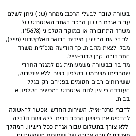
בשורה טובה לבעלי הרכב: ממחר (שני) ניתן לשלם
עבור אגרת רישיון הרכב באתר האינטרנט של
משרד התחבורה או במוקד הטלפוני (5678*),
ולקבל את הרישיון מיידית בדואר האלקטרוני (מייל),
מבלי לצאת מהבית. כך הודיעה מנכ"לית משרד
התחבורה, קרן טרנר-אייל.
מדובר בבשורה משמעותית גם למגזר החרדי
שמרביתו משתמש בטלפון כשר וללא אינטרנט,
ששירותים רבים חסומים בפניהם רק בגלל
העובדה כי אין להם אינטרנט במכשיר הטלפון או
בבית.
לדברי טרנר-אייל, השירות החדש יאפשר לראשונה
להדפיס את רישיון הרכב בבית, ללא שום הגבלה
וללא צורך בתשלום עבור אגרת כפל רישיון. המהלך
מצטרף לשורה ארוכה של שיפורים משמעותיים,