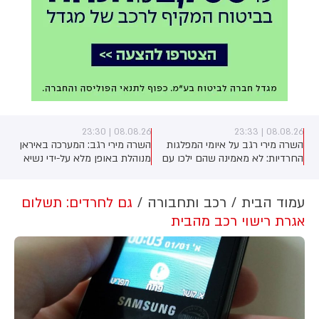
08.08.26 | 23:30
08.08.26 | 23:33
השרה מירי רגב על איומי המפלגות
השרה מירי רגב: המערכה באיראן
החרדיות: לא מאמינה שהם ילכו עם
מנוהלת באופן מלא על-ידי נשיא
)
איזנקוט, נכון שהם לא קיבלו את כל
ארה"ב טראמפ. האמריקנים בדרך
מה שרצו - אבל הם גם מבינים
להסכם, אך אנחנו הבהרנו שאם
שהם צריכים להתגייס". על יאיר גולן
איראן תתקוף את ישראל - אנחנו
עמוד הבית
רכב ותחבורה
גם לחרדים: תשלום
אמרה השרה: "הוא עומד בראש
לא מחוייבים לשום הסכם
אגרת רישוי רכב מהבית
מפלגה תומכת טרור". לסיום פנתה
לגלעד ארדן: "אל תבזבז קולות של
הימין"