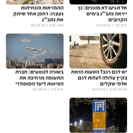
אל תגיעו לא מוכנים: כך
ההמראות והנחיתות
ייראה נתב"ג בימים
נעצרו: רחפן אחד שיתק
הקרובים
את נתב"ג
חיים בלוי
03.08.26
מאיר שלם
05.08.26
יש לכם רכב? הטעות הזאת
בשורה לנוסעים: חברת
בקיץ עלולה לעלות לכם
התעופה מרחיבה את
אלפי שקלים
הטיסות ליעד הפופולרי
אוריאל פיליפ
26.07.26
חיים בלוי
04.08.26