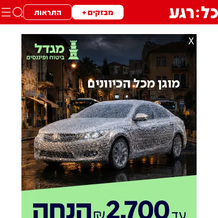
מבזקים +
התראות
X