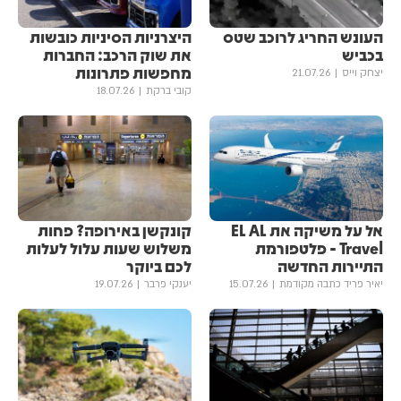
העונש החריג לרוכב שטס
היצרניות הסיניות כובשות
בכביש
את שוק הרכב: החברות
מחפשות פתרונות
יצחק וייס
21.07.26
קובי ברקת
18.07.26
אל על משיקה את EL AL
קונקשן באירופה? פחות
Travel - פלטפורמת
משלוש שעות עלול לעלות
התיירות החדשה
לכם ביוקר
יאיר פריד כתבה מקודמת
15.07.26
יענקי פרבר
19.07.26