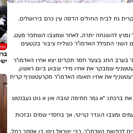
ית גת לבית החולים הדסה עין כרם בירושלים,
 נמרץ להשגחה יתרה, לאחר שמצבו השתפר מעט,
ום השני התפלל האדמו"ר כשליח ציבור בקטעים
חרד
ברק
ישי
' בערב החג בצעד חסר תקדים יצא אחיו האדמו"ר
טשניף שמבקר את אחיו מידי שבוע ביום ראשון,
עטשניף את אחיו תאומו האדמו"ר מקרעטשניף קרית
ת ברכתו: "א גמר חתימה טובה און א גוט געבנטש
ספר פעמים ומצבו הוגדר קריטי, אך בחסדי שמים ובזכות
ם לרפואת האדמו"ר, רבי ישראל ניסן בן אסתר רחל,