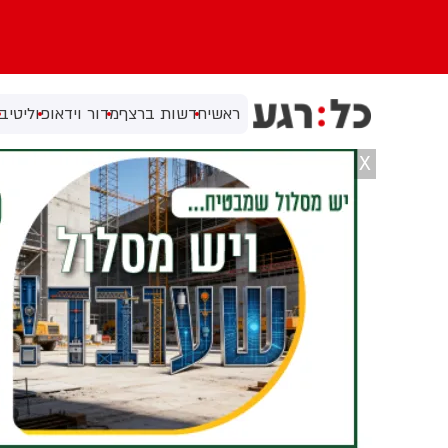
ראשי
חדשות ברצף
מדור וידאו
פוליטי
בי
X