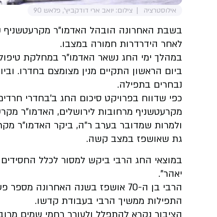
אילוסטרציה
צילום: יואב ארי דודקביץ', פלאש 90
בשבת האחרונה הובהל האדמו"ר מקרעטשניף קר
לאחר הידרדרות חמורה במצבו.
במהלך ימי החג נשאר האדמו"ר במחלקת טיפול
ביום הראשון התקיים מנין מצומצם בחדרו. ובי
נבחרים בתפילה.
כפי שדווח בפרויקט סיכום החג ב'בחדרי חרדים
מקרעטשניף מרחובות לירושלים, האדמו"ר מקרע
ולמרות שמדובר בערב ר"ה, ביקר האדמו"ר מקר
גת שאושפז במצב קשה.
במוצאי החג הרבי ביקש למסור לכלל החסידים א
יאהר".
הרבי בן ה-70 אושפז בשנה האחרונה מ
התפילות ממשיך הרבי בעבודת קדשו.
הציבור נקרא להתפלל ולעורר רחמי שמים מרובי