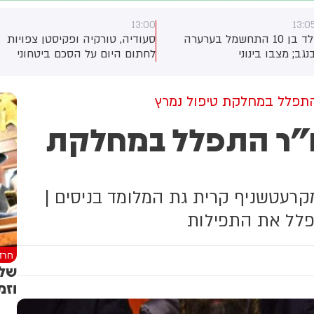
13:00
13:0
ילד בן 10 התחשמל בערערה
סעודיה, טורקיה ופקיסטן צפויות
נגב; מצבו בינוני
לחתום היום על הסכם ביטחוני
שירחיב את שיתוף הפעולה
ביניהן, כך מסרו גורמים בטורקיה
ובפקיסטן. לפי גורם ביטחוני
תפלל במחלקת טיפול נמרץ
טורקי, ההסכם צפוי להיחתם
"ר התפלל במחלקת
בסעודיה במהלך פגישה בין יורש
העצר מוחמד בן סלמאן, נשיא
טורקיה, רג'פ טאיפ ארדואן וראש
ממשלת פקיסטן, שהבז שריף.
רעטשניף קרית גת המלומד בניסים |
פלל את התפילות
חרד
שלו
וזמ