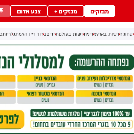
מבזקים
מבזקים +
צבע אדום
טחוני
חדשות בארץ
מדיני
חדשות בעולם
חרדים
ברוך דיין האמת
גלריות
כל