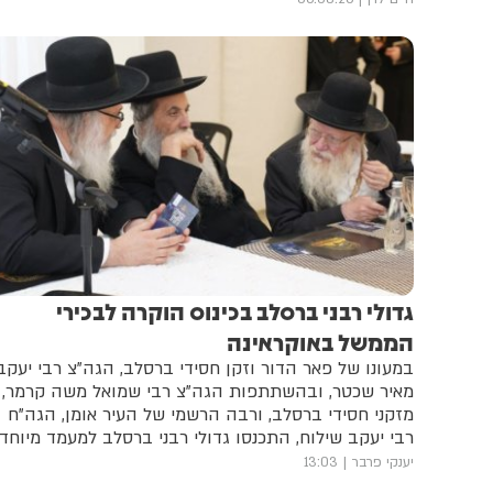
גדולי רבני ברסלב בכינוס הוקרה לבכירי
הממשל באוקראינה
במעונו של פאר הדור וזקן חסידי ברסלב, הגה"צ רבי יעקב
מאיר שכטר, ובהשתתפות הגה"צ רבי שמואל משה קרמר,
מזקני חסידי ברסלב, ורבה הרשמי של העיר אומן, הגה"ח
רבי יעקב שילוח, התכנסו גדולי רבני ברסלב למעמד מיוחד
ויוצא דופן • במהלך הכינוס ביקשו הרבנים לשלוח איגרת
יענקי פרבר
13:03
ברכה לנשיא אוקראינה זלנסקי ותעודות הוקרה לשר