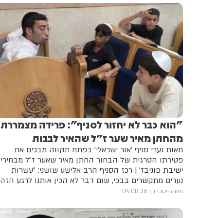
הדתות ולראש המחוז • כל הפרטים על המעמד רב הרושם
"הוא כבר לא יחזור לסניף": פרידה מצמררת
מהחתן מאיר שער ז"ל שהאיר לבבות
מאות נערי סניף 'אור ישראלי' בפתח תקווה מבכים את
פטירתו הטרגית של הבחור החתן מאיר שאער ז"ל מבחירי
ישיבת פוניבז' | רכז הסניף הרב אלישע שושני: "עשרות
נערים מתקשרים בבכי, שום דבר לא הכין אותנו לרגע הזה"
| דמות נדירה של מסירות ונתינה שנגדעה בחטף
משה ויסברג
04.08.26