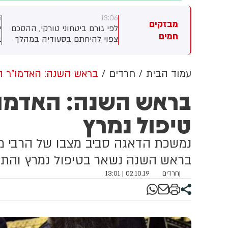
5
13:06
13
מבזקים
יותר מ-130 חריגות בריכוזי בנזן
לפי גורם ביטחוני טורקי, ההסכם
חמים
דדו מאז יום שישי שעבר
צפוי להיחתם בסעודיה במהלך
ב
חנת הניטור של בז"ן במפרץ
פגישה בין יורש העצר מוחמד בן
פה. איגוד ערים מפרץ חיפה
סלמאן, נשיא טורקיה, רג'פ טאיפ
גנת הסביבה דורש מבז"ן
ארדואן וראש ממשלת פקיסטן,
עמוד הבית
חרדים
בראש השנה: האדמו"ר ה
תר את מקור הפליטות ולספק
שהבז שריף
בראש השנה: האדמו
ונים נוספים.
טיפול נמרץ
נמשכת הדאגה סביב מצבו של הרבי מק
בראש השנה נשאר בטיפול נמרץ והת
|
חרדים
02.10.19 | 13:01