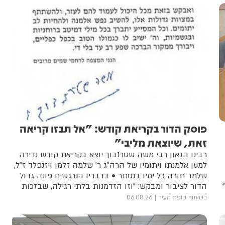
פוסק הדור בקריאת קודש: "אל תבזו קריאה
זאת, שיוצאת מליבי"
רבינו הגאון רבי משה שטרנבוך יוצא בקריאת קודש נדירה
למען אלמנתו ויתומיו של הרה"ג ר' שלמה זלמן ויזנפלד ז"ל,
שלמד תורה כל ימיו בנסתר • בדבריו הנרגשים פונה גדול
הדור לציבור ומבקש: "וזו הזדמנות בלתי רגילה, שבזכות
המצווה יזכו לשמירה עליונה, עליהם ועל הילדים שלהם"
בשיתוף קופת העיר
06.08.26