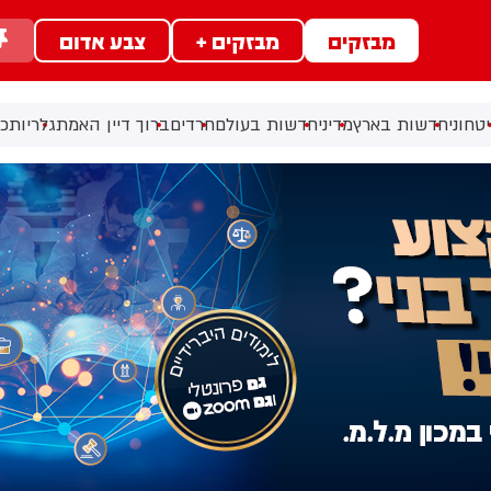
מבזקים
מבזקים +
צבע אדום
טחוני
חדשות בארץ
מדיני
חדשות בעולם
חרדים
ברוך דיין האמת
גלריות
כל