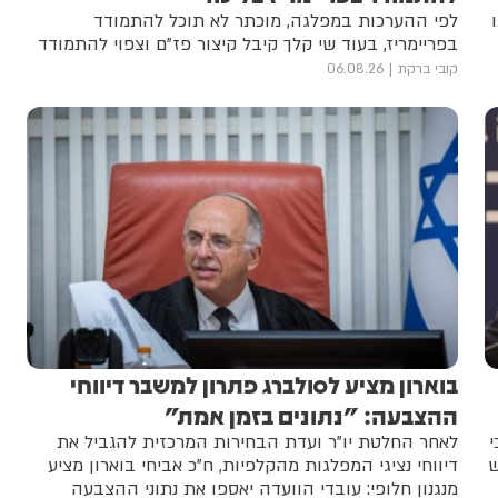
לפי ההערכות במפלגה, מוכתר לא תוכל להתמודד
בפריימריז, בעוד שי קלך קיבל קיצור פז"ם וצפוי להתמודד
קובי ברקת
06.08.26
בוארון מציע לסולברג פתרון למשבר דיווחי
ההצבעה: "נתונים בזמן אמת"
י
לאחר החלטת יו”ר ועדת הבחירות המרכזית להגביל את
ש
דיווחי נציגי המפלגות מהקלפיות, ח”כ אביחי בוארון מציע
מנגנון חלופי: עובדי הוועדה יאספו את נתוני ההצבעה