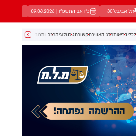
תל אביב
30°c
כ"ו אב התשפ"ו | 09.08.2026
כלי
בריאות
מזג האוויר
תקשורת
טכנולוגיה
רכב ותחבורה
מעניין
מוזיקה
מ