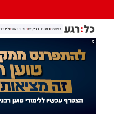
ראשי
חדשות ברצף
מדור וידאו
פוליטי
בי
X