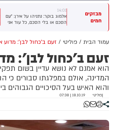
1
14:01
14:
מבזקים
ר רביד: בית החולים רמב"ם על
אלמוג בוקר: נתניהו על אירן: ״עם
א
חמים
ענות של משפחות החיילים
הסכם או בלי הסכם, כל עוד אני
ר
צועים: "בבית החולים ניתן
ראש ממשלה לאיראן לא יהיה
י
פול איכותי ומקצועי לכלל
נשק גרעיני. כי הקיום של המדינה
ח
טופלים, ובוודאי לחיילי צה"ל,
היקרה שלנו, המדינה של כולנו,
ט
עמוד הבית
פוליטי
זעם ב'כחול לבן': מדוע א
 ידי צוות מקצועי ומיומן. אנו
הקיום של ישראל, אינו עומד
א
זעם ב'כחול לבן': מד
ייחסים ברצינות מלאה לכל
למשא ומתן״.
מ
נה ומתחקרים לעומק פניות
ו
וג זה. לאחר בירור האירוע, אנו
ב
הוא אמנם לא נושא עדיין בשום תפקי
חים טענות ליחס לא הולם
ו
המדינה, אולם במפלגתו סבורים כי הו
טופל"
והוא האיש בעל הסיכויים הגבוהים ב
|
פוליטי
18.10.19 | 07:38