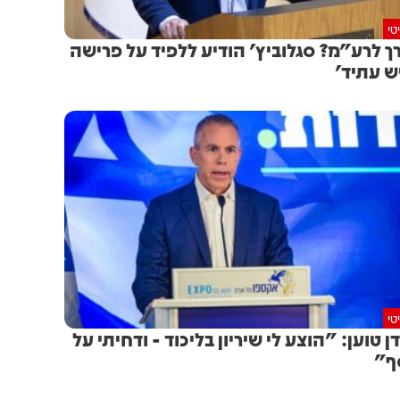
טי
ך לרע"מ? סגלוביץ' הודיע ללפיד על פרישה
ש עתיד'
טי
ן טוען: "הוצע לי שיריון בליכוד - ודחיתי על
ף"