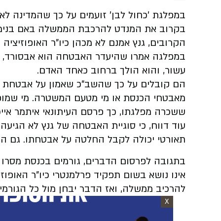
במפלגת 'כחול לבן' זועמים על כך שהמדינה לא 
בקרוב את המנדט להרכבת הממשלה באם בנימין
הקרובים, גנץ אמנם לא מכהן כיו"ר האופוזיציה 
במפלגה אמרו שהיעדר האבטחה הוא אבסורד, מ
עשור, והוא הולך ברחוב כאחד האדם.
הם קובלים על כך שהשב"כ שאמון על אבטחת אי
מאבטחי הכנסת או מי מטעם המשטרה. מי שמופ
ששכרה מפלגתו, כך פרסם העיתונאי איתמר אייכנר ב
עוד דווח, כי סוגיית האבטחה של גנץ לא הגיעה
תאורטי יכולה לקבל החלטה על אבטחתו. גם ה
בתגובה לפרסום הדברים, גורמים בכנסת מסרו 
אינו נושא בשום תפקיד פרלמנטרי כיו"ר האופוז
להרכיב ממשלה, ואז הדבר יבחן מול כל הגורמים
X