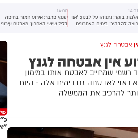
14:00
14:0
למוג בוקר: נתניהו על לבנון: ״אני
יענקי פרבר: אירוע חמור בחיפה
וצה להבהיר: בימים האחרונים
בליל שישי האחרון: מאבטח עירוני
שראל פעלה בעוצמה בלבנון,
נעל בכוונה תחילה שערים של
יסלה מחבלים, כולל ברכס עלי
פארק ציבורי כשבתוכו למעלה
אהר. אני לא יכול לפרט את זה.
מעשר משפחות וילדים קטנים,
ין אבטחה לגנץ
נחנו בתוך פעילות חשובה
בהם תינוקת בת שבוע ימים.
וע אין אבטחה לגנץ
אוד. אנחנו עובדים בשום שכל
המשפחות נותרו נצורות במקום
בתבונה. גם בנחישות וגם
במשך כשעה, עד שהמשטרה
תבונה עם צבא ההגנה לישראל
הוזעקה למקום וחילצה אותן
ד רשמי שמחייב לאבטח אותו במימון
מחסלים איומים.
א ראוי לאבטחה גם בימים אלה - היות
יותר להרכיב את הממשלה
פולי
כ"ץ
"אי