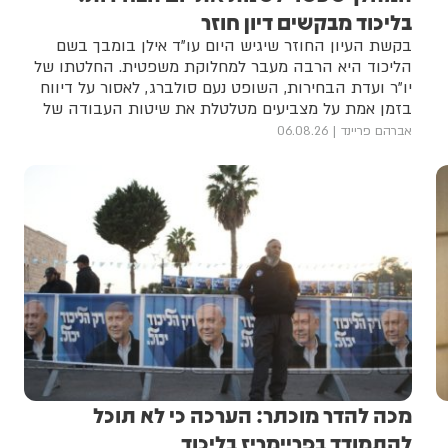
בליכוד מבקשים דיון חוזר
בקשת העיון החוזר שיגיש היום עו"ד אילן בומבך בשם
הליכוד היא הרבה מעבר למחלוקת משפטית. החלטתו של
יו"ר ועדת הבחירות, השופט נעם סולברג, לאסור על דיווח
בזמן אמת על מצביעים מטלטלת את שיטות העבודה של
מטות הבחירות, מעוררת התנגדות חריפה בליכוד
אברהם פריינד
06.08.26
ובמפלגות החרדיות ומציבה במרכז את ההתנגשות בין
הזכות לפרטיות לבין היכולת של מפלגות להוציא את
בוחריהן לקלפיות
מכה להדר מוכתר: הערכה כי לא תוכל
להתמודד בפריימריז בליכוד