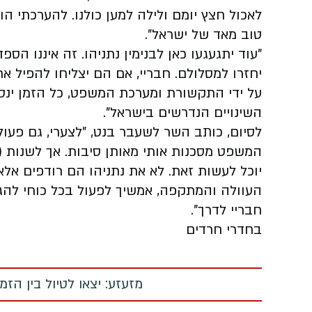
לאכול חצץ יומם ולילה למען כולנו. להערכתי ה
טוב מאד של ישראל".
"עוד יתגעגעו כאן לבנימין נתניהו. זה איננו הספ
יחזרו למסלולם. חבריי, אם הם יצליחו להפיל את
על ידי התקשורת ומערכת המשפט, כל הזמן ינסה 
השינויים הנדרשים בישראל".
לסיום, כותב השר לשעבר בנט, "לצערי, גם פעול
המשפט מסכנות אותי מאותן סיבות. אך לשנות 
יוכל לעשות זאת. לא את נתניהו הם רודפים אלא א
העוולה והמתקפה, אמשיך לפעול בכל כוחי להגן
חבריי לדרך".
בחדרי חרדים
מזעזע: יצאו לטיול בין הז