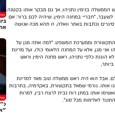
 הממשלה בנימין נתניהו, אך גם מבקר אותו בקטנה.
פולי
שעבר, "חבריי במחנה הימין, שיהיה לכם ברור: אם
ביו
יגרים וכתבות באתר וואלה, זו תהא מכה אנושה
אחו
 מהתקשורת וממערכת המשפט. "למה אתה מגן על
יהו אני מגן, אלא על המחנה הלאומי כולו, ועל מדינת
א הוגנת כלפי נתניהו, ראש מחנה הימין וראש
יותר,
לם. אבל הוא היה ראש ממשלה טוב מאד למדינת
מנו אותו. גורמי שמאל בתקשורת, באקדמיה, בתרבות
ימו אותו במתן רוח גבית לרצח רבין, למרות
פולי
תנגד לאלימות מכל סוג".
כ"ץ
"אי