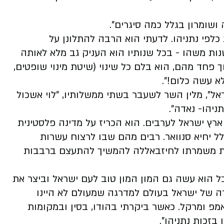
ושומרון בגלל כמה סיגרים".
 כלפי נתניהו. לדעתי הוא הרבה להתלונן על
ות משהו - בכל שנותיו הוא העניק גב מלא לאותה
חד מהם, הוא בלם כל שינוי (שיטת מינוי שופטים,
א עשה כלום!".
אל", מלין השר לשעבר בשתי ממשלותיו, "לוי אשכול
ניהו- נאדה".
ארץ ישראל לערבים. הוא הכריז על מדינה פלסטינית
לל יחיא סנוואר. רבים מהם שבו לרצוח עשרות
 תחת משמרתו לחיזבאללה להמשיך להתעצם ברבבות
בל הוא עשה גם המון המון טוב לעם ישראל וביצר את
ה של ישראל בעולם למדרגה שמעולם לא היינו
אמפ ומרקל. כאשר ביקרתי בהודו, בסין ובמקומות
בזכות נתניהו".