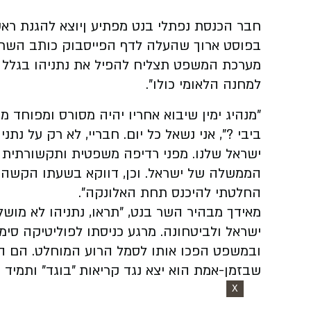
חבר הכנסת נפתלי בנט מפתיע ןיוצא להגנת ראש
בפוסט ארוך שהעלה לדף הפייסבוק כותב השר ל
מערכת המשפט תצליח להפיל את נתניהו בגלל ס
למחנה הלאומי כולו".
"מנהיג ימין שיבוא אחריו יהיה מסורס ומפוחד
ביבי ?", אני נשאל כל יום. חבריי, לא רק על נתנ
ישראל שלנו. מפני רדיפה משפטית ותקשורתית ל
הממשלה של ישראל. וכן, דווקא בשעתו הקשה ב
החלטתי להיכנס תחת האלונקה".
מאידך מבהיר השר בנט, "תראו, נתניהו לא מוש
ישראל ולביטחונה. מרגע כניסתו לפוליטיקה סי
ובמשפט הפכו אותו לסמל הרוע המוחלט. הם האש
שבזמן-אמת הוא יצא נגד קריאות "בוגד" ותמיד ה
X