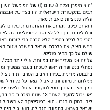
"הוא תימרן וצלח 8 שנים (!) של ה
רבים בתקשורת הישראלית היו בצד של אובמה! 
עליה סנקציות כואבות מאד.
הוא גם עיכב, זמנית, את ההתקדמות שלהם לעב
וכלכלית ובדרך כלל לא נטה לפופוליזם. זה לא ד
"הכי קל לפזר כספים ללא הכרה כדי לזכות באהד
ממש הציל, את כלכלת ישראל במשבר שנות האלפ
שילם על כך מחיר פוליטי.
על זה אני מעריך אותו במיוחד, אולי יותר מכל".
נפתלי בנט שהיה ראש לשכתו בעבר ממשיך ומונ
בתבונה מדינית בעידן האביב הערבי, תוך ניצול 
ממלחמות מיותרות. כואב לו מאד על כל חייל ש
נמוך מאד באופן יחסי לתקופת אוסלו ולאינתיפ
"אני יכול להעיד, לאחר 13 שנ
ליבו במקום הנכון. הוא בפוליטיקה לא בשביל ה
ישראל בארצו. בתמונה הגדולה, הוא יכול היה לה