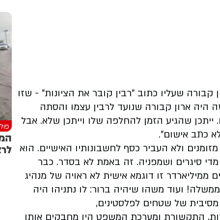
בורה שעליו כתוב "רבין קובר את הציונות" - שזו
זה היה ארון קבורה שנועד לרבין עצמו והסתה
גע של מנוח. ייתכן שהגיע הזמן להחלפה שלו וייתכן שלא. אבל
פולי
א כתב אישום".
המש
לרצ
מזומנים ולא העביר כסף לחשבונותיו האישיים. הוא
 מדי סיגרים ושמפניה. זה באמת לא בסדר. כבר
 ממיליארדר זו דוגמא אישית לא ראויה של מנהיג
משלה! ועוד משהו שיהיה ברור: לו נתניהו היה
מסיבית של שטחים לפלסטינים,
רות, התקשורת ומערכת המשפט היו מחבקים אותו