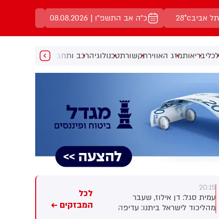
תל אביב
28°c
כ"ה אב התשפ"ו | 08.08.2026
כלי
בריאות
מזג האוויר
תקשורת
טכנולוגיה
רכב ותחבורה
מעניין
מוזיקה
מ
20:15
20:15
לכל
עמית סגל: דן אילוז, שעבר
גלעד ארדן ל'פגוש את העיתונות'
המבזקים ←
מהליכוד לישראל ביתנו: עדיפה
לאחר ההכרזה על הקמת מפלגה
ממשלה עם יאיר גולן על ממשלה
חדשה: הוצע לי שריון בליכוד,