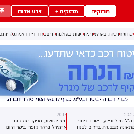
מבזקים
מבזקים +
צבע אדום
טחוני
חדשות בארץ
מדיני
חדשות בעולם
חרדים
ברוך דיין האמת
גלריות
כל
20:17
20:2
ה"ל: חייל נפצע באורח בינוני
יוסי יהושוע: מפקד סנטקום,
תאונה מבצעית בדרום לבנון
אדמירל בראד קופר, ביקר היום
בישראל לפגישות עם בכירי צה”ל