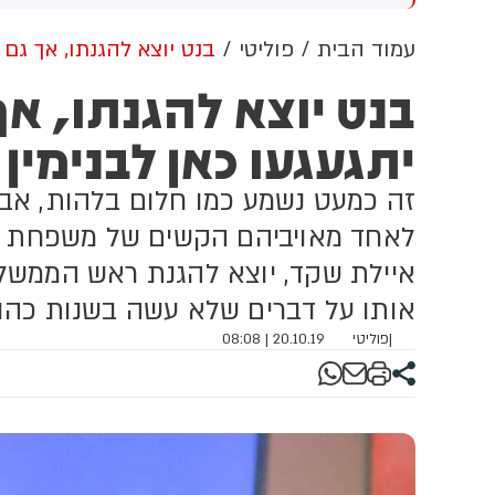
מירה שלו על 'רצח תינוקות
בנציבות סירבו לבקשה (13)
חביב' הייתה אומללה, אבל
עמוד הבית
פוליטי
בנט יוצא להגנתו, אך גם מ
א חזר בו - צריך פשרות
בנט יוצא להגנתו, אך
וליטיקה
יתגעגעו כאן לבנימין 
זה כמעט נשמע כמו חלום בלהות, אב
לאחד מאויביהם הקשים של משפחת נת
איילת שקד, יוצא להגנת ראש הממשל
אותו על דברים שלא עשה בשנות כהו
|
פוליטי
20.10.19 | 08:08