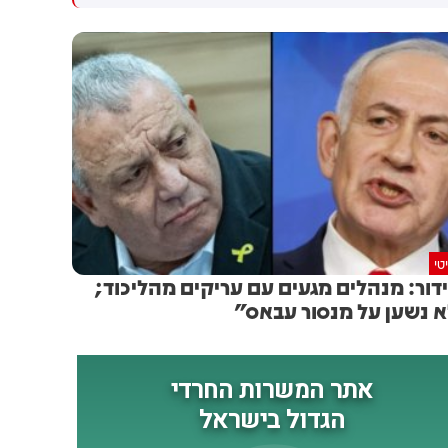
עם החרדים
דחיתי את זה. הטבח חייב אותי
לחשוב, לקחתי את האינטרס
הפוליטי שלי - וזרקתי אותו
הצידה. עוד אמר ארדן שהוצע לו
להיות יו"ר התעשייה האווירית -
אך שר הביטחון כ"ץ סיכל את
המינוי משיקולים פוליטיים. "צריך
לבדוק אם העובדה ששנתיים לא
היה יו"ר לתעשייה האווירית
פגעה בהגנה", הוסיף בנושא
טי
דור: מנהלים מגעים עם עריקים מהליכוד;
 נשען על מנסור עבאס"