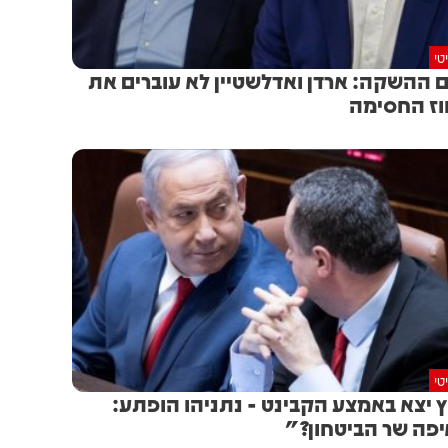
טי
ם ההשקה: ארדן ואדלשטיין לא עוברים את
ז החסימה
טי
 יצא באמצע הקבינט - נתניהו הופתע:
פה שר הביטחון?"