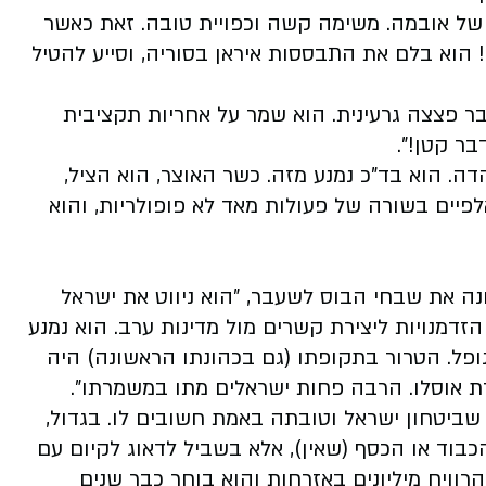
מימשל העוין של אובמה. משימה קשה וכפויית טובה. זאת כאשר
הוא בלם את התבססות איראן בסוריה, וסייע להטיל
ר פצצה גרעינית. הוא שמר על אחריות תקציבית
בר קטן!".
ה. הוא בד"כ נמנע מזה. כשר האוצר, הוא הציל,
יים בשורה של פעולות מאד לא פופולריות, והוא
ה את שבחי הבוס לשעבר, "הוא ניווט את ישראל
הזדמנויות ליצירת קשרים מול מדינות ערב. הוא נמנע
נופל. הטרור בתקופתו (גם בכהונתו הראשונה) היה
דת אוסלו. הרבה פחות ישראלים מתו במשמרתו".
ות היכרות קרובה, שביטחון ישראל וטובתה באמת חשובים לו. בגדול,
כבוד או הכסף (שאין), אלא בשביל לדאוג לקיום עם
רוויח מיליונים באזרחות והוא בוחר כבר שנים