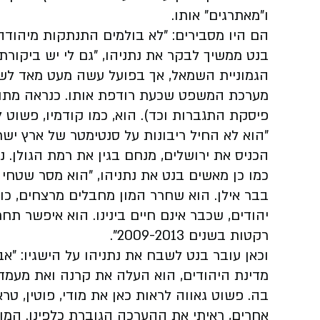
ו"מאתרגים" אותו.
הם היו מסבירים: "לא בולמים התנתקות מיהודה 
בנט ממשיך לבקר את נתניהו, "גם לי יש ביקורת
הגמוניית השמאל, אך בפועל עשה מעט מאד לשנ
מערכת המשפט שכעת רודפת אותו. כנראה מתוך פ
פיסקת התגברות וכד). הוא, כמו קודמיו, פשוט ל
"הוא לא החיל ריבונות על סנטימטר של ארץ ישר
הכניס את ירושלים, מנחם בגין את רמת הגולן. נת
כמו כן מאשים בנט את נתניהו, "הוא מסר שטחי 
בבר אילן. הוא שחרר המון מחבלים מרצחים, כו
יהודים, שכבר אינם חיים בינינו. הוא איפשר
רקטות בשנים 2009-2013".
וכאן עובר בנט לשבח את נתניהו על הישגיו: "א
מדינת היהודים, הוא העלה את קרנה ואת מעמד
בה. פשוט גאווה לראות כאן את מודי, פוטין, טר
אחרים, ראיתי את ההערכה הגוברת כלפינו. המון 