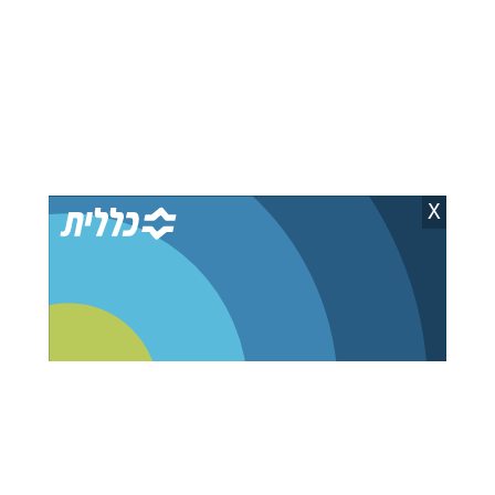
חשש ביש עתיד: רוב
גולן ‏על גיוס חרדים:
הח"כים מבינים שיישארו
"פופוליזם זול, לא נרצה
בחוץ
ציבור חסר השכלה"
אבי וידר
05.08.26
אייל טירן
05.08.26
X
לקראת כתב אישום?
ביום ההשקה: ארדן
הסתיימה החקירה נגד השר
ואדלשטיין לא עוברים את
לשעבר חיים ביטון
אחוז החסימה
יצחק וייס
05.08.26
אבי וידר
06.08.26