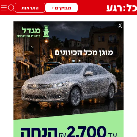
מבזקים +
התראות
X