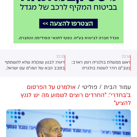
22:15
22:16
ראש ממשלת בולגריה רומן ראדב:
דיווח: לבנון שוקלת שלא להשתתף
כטב"ם חדר לשטח בולגריה
בסבב הבא של המו"מ עם ישראל,
והתפוצץ סמוך לגבול עם רומניה,
שצפוי להתקיים בספטמבר, כל עוד
ליד צינור הגז הטרנס-בלקני המחבר
ישראל לא נוקטת בצעדים
בין אוקראינה וטורקיה
הנדרשים להפסקת אש מלאה
עמוד הבית
פוליטי
אולמרט על הפרסום
ועצירה של פעולות ההרס בדרום
ב'בחדרי': "החרדים רוצים לשמוע מה יש לגנץ
המדינה
להציע"