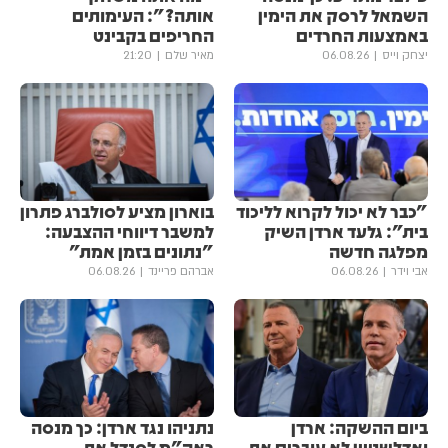
השמאל לרסק את הימין
אותה?": העימותים
באמצעות החרדים
החריפים בקבינט
יצחק וייס
06.08.26
מאיר שלם
21:20
"כבר לא יכול לקרוא לליכוד
בוארון מציע לסולברג פתרון
בית": גלעד ארדן השיק
למשבר דיווחי ההצבעה:
מפלגה חדשה
"נתונים בזמן אמת"
אבי וידר
06.08.26
אברהם פריינד
06.08.26
ביום ההשקה: ארדן
נתניהו נגד ארדן: כך מנסה
ואדלשטיין לא עוברים את
ראה"מ לסנדל את