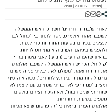
לשמוע מה יש לגנץ להציע להם"
|
פוליטי
23.10.19 | 21:38
לאחר ש'בחדרי חרדים' חשף כי ראש הממשלה
לשעבר אהוד אולמרט, ניסה לתווך בין 'כחול לבן'
לנציגים בכירים בסיעות החרדיות כדי לנסות
ולהפגיש ביניהם, הערב הוא מתייחס לדיווח.
בראיון שהעניק הערב (רביעי) לאבי מימרן ברדיו
'קול חי', הכחיש ראש הממשלה לשעבר אולמרט
את הדיווח ואמר, "מעולם לא קיבלתי פנייה משום
גורם להיות מתווך בין גנץ לחרדים", כשהוא הוסיף
ומציין, "עם דרעי לא דברתי שנתיים, עם ליצמן לא
שוחחתי שנים רבות", ולא הזכיר נציגים בולטים
נוספים בסיעות החרדיות.
אולמרט העריך בראיון כי "זה פרסום שיצא מכיוון