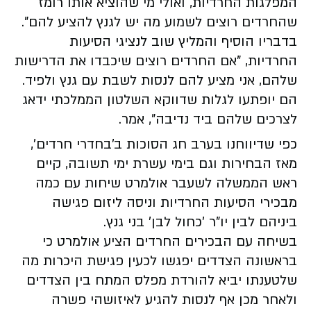
המפלגות החרדיות, ואולי מי שהוציא אותו רומז
שהחרדים רוצים לשמוע מה יש לגנץ להציע להם".
בדבריו הוסיף והמליץ שוב לנציגי הסיעות
החרדיות, "אם החרדים רוצים שיכבדו את הדרישות
שלהם, אני מציע להם לנסות לשבת עם גנץ ולפיד.
הם יופתעו לגלות שדווקא השלטון הממלכתי ידאג
לצרכים שלהם ביד נדיבה", אמר.
כפי שדיווחנו בערב חג הסוכות ב'בחדרי חרדים',
מאז הבחירות וגם בימי עשרת ימי תשובה, קיים
ראש הממשלה לשעבר אולמרט שיחות עם כמה
מבכירי הסיעות החרדיות וניסה ליזום פגישה
ביניהם לבין יו"ר 'כחול לבן' בני גנץ.
בשיחה עם הבכירים החרדים הציע אולמרט כי
בראשונה הצדדים יפגשו לכעין פגישת היכרות מה
שלטענתו יביא להורדת מפלס המתח בין הצדדים
ולאחר מכן אף לנסות להגיע לאיזושהי פשרה