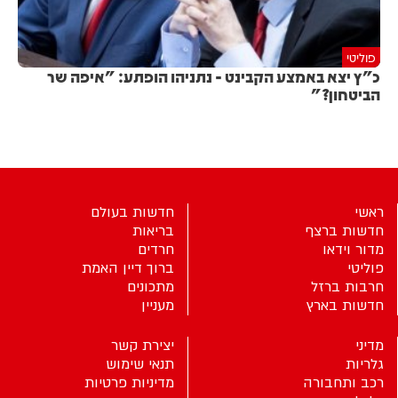
פוליטי
כ"ץ יצא באמצע הקבינט - נתניהו הופתע: "איפה שר
הביטחון?"
ראשי
חדשות בעולם
חדשות ברצף
בריאות
מדור וידאו
חרדים
פוליטי
ברוך דיין האמת
חרבות ברזל
מתכונים
חדשות בארץ
מעניין
מדיני
יצירת קשר
גלריות
תנאי שימוש
רכב ותחבורה
מדיניות פרטיות