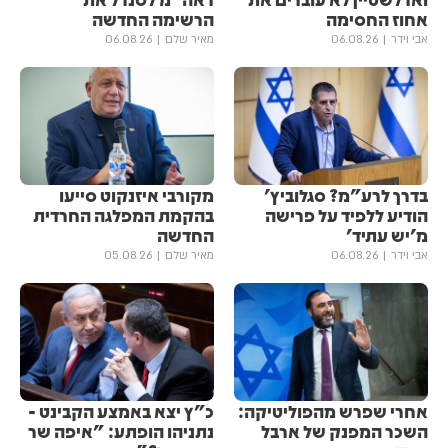
אחוז החסימה
הרשימה החדשה
אבי וידר
06.08.26
מאיר שלם
06.08.26
בדרך לרע"מ? סגלוביץ'
מקורבי איזנקוט סייעו
הודיע ללפיד על פרישה
בהקמת המפלגה החרדית
מ'יש עתיד'
החדשה
אבי וידר
06.08.26
מאיר שלם
05.08.26
אחרי שפרש מהפוליטיקה:
כ"ץ יצא באמצע הקבינט -
השכר המפנק של ארבל
נתניהו הופתע: "איפה שר