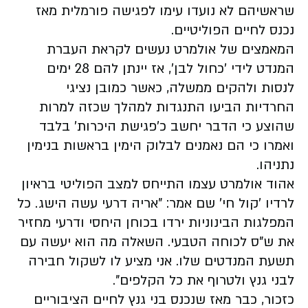
שראשיהם לא נועדו עימו לפגישה פורמלית מאז
נכנס לחיים הפוליטיים.
המאמצים של אולמרט נעשים לקראת העברת
המנדט לידי 'כחול לבן', אז יינתן להם 28 ימים
לנסות ולהקים ממשלה, כאשר כמובן נציגי
החרדיות הביעו התנגדות למהלך שכזה למרות
שהוצע כי הדבר יחשב כ'פגישת היכרות' בלבד
ואמרו כי הם נאמנים לבלוק הימין בראשות בנימין
נתניהו.
אהוד אולמרט עצמו התייחס למצב הפוליטי בראיון
לרדיו 'קול חי' שם אמר: "אריה דרעי עשה הישג. כל
המפלגות הבינוניות ירדו בכוחן היחסי ודרעי מחזיר
את ש"ס לכוחה הטבעי. השאלה מה הוא יעשה עם
תשעת המנדטים שלו. אני מציע לו לשקול חבירה
לבני גנץ ולטרוף את כל הקלפים".
כזכור, כבר מאז שנכנס בני גנץ לחיים הציבוריים