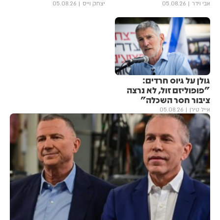
אבי וידר
05.08.26
יצחק וייס
05.08.26
גולן ‏על גיוס חרדים:
"פופוליזם זול, לא נרצה
ציבור חסר השכלה"
אייל טירן
05.08.26