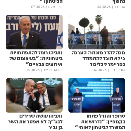
נחשף
הביטחון?"
אבי וידר
06.08.26
מאיר שלם
07.08.26
מכה להדר מוכתר: הערכה
נתניהו רומז להתפתחויות
כי לא תוכל להתמודד
ביטחוניות: "בעיצומם של
בפריימריז בליכוד
אירועים צבאיים"
קובי ברקת
06.08.26
אברהם פריינד
05.08.26
טרופר והנדל פתחו
נתניהו עושה שרירים
בקמפיין: "נדרוש את
לבג"ץ: לא אפטר את השר
המשרד לביטחון לאומי"
בן גביר