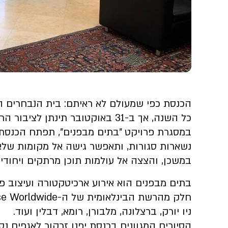
הכנסת כפי שמעולם לא ראיתם: בית הנבחרים הו
כל השנה, אך ב-31 באוקטובר תינתן לציבור הרחב הזדמנות נדירה לערוך בכנסת ביקור מיוחד במינו.
במסגרת פרויקט "בתים מבפנים", תפתח הכנס
נשארות סגורות, ותאפשר גישה אל מקומות שלא 
במשכן, והצצה אל עולמות תוכן מרתקים ויחודיי
בתים מבפנים הוא אירוע ארכיטקטורה ועיצוב פ
ניו יורק, ברצלונה, מלבורן, רומא, דבלין ועוד.
הסיורים המגוונים בכנסת יפנו זרקור לאגפים נ