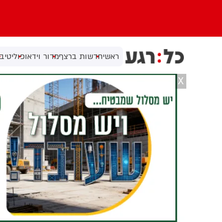
ראשי
חדשות ברצף
מדור וידאו
פוליטי
בי
X