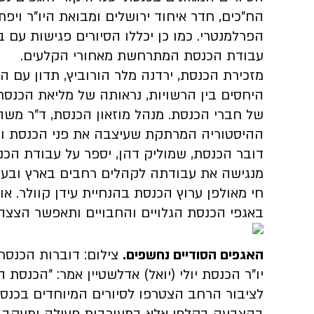
הח"כים, חדר איחוד ירושלים ומבואת היו"ר ויפת
הפרלמנטרי. כמו כן יכללו הסיורים פגישות עם ב
עבודת הכנסת המתרחשת מאחורי הקלעים.
מזכירת הכנסת, ירדנה מלר הורוביץ, תדון עם 
היחסים בין הרשויות, נראותה של מליאת הכנסת
של חברי הכנסת. מנהל מוזאון הכנסת, ד"ר מש
ההיסטוריה המרתקת שעיצבה את פני הכנסת ו
דובר הכנסת, שמוליק דהן, יספר על עבודת ה
מנגישה את עבודתה לקהלים רחבים בארץ ובעו
חי מאולפן ערוץ הכנסת בהנחיית עידן קוולר. או
באגפי הכנסת הגלויים והחבויים ותאפשר הצצה א
האגפים הסודיים נחשפים.
צילום: דוברות הכנסת
יו"ר הכנסת יולי (יואל) אדלשטיין אמר: "הכנסת 
לציבור הרחב הצטרפו לסיורים המיוחדים בכנסת