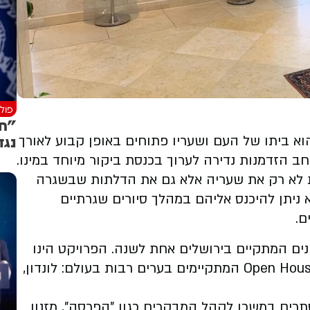
פולי
"חו
נגד
א ביתו של העם ושעריו פתוחים באופן קבוע לאורך
ת לא רק את שעריה אלא גם את הדלתות שבשגרה
ניתן להיכנס אליהם במהלך סיורים שגרתיים
ם.
נים המתקיים בירושלים אחת לשנה. הפרויקט הינו
חלק מהרשת הבינלאומית של ה-Open House Worldwide המתקיימים בערים רבות בעולם: לונדון,
סתרים במשכן לקהל המבקרים כגון "הפרסה", מזנון