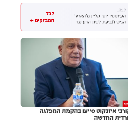
13:06
13:11
לכל
משה ארבל, שמונה ליו"ר מהדרין
ישראל פריי יפצה מתנחל תושב
המבזקים ←
שבשליטת יצחק תשובה, יקבל
יצהר בכ-20 אלף שקלים אחרי
שכר חודשי של 100 אלף שקל
שטען בטעות כי אותו מתנחל
עבור 80% משרה - לצד אופציות
איים לשבור את הידיים והרגליים
בשווי כולל של 3 מיליון שקל
של חייל צה"ל, בעוד שבפועל
(אמיר פרגר)
הוא איים לשבור את הידיים
והרגליים של פעיל שמאל (העין
השביעית)
טי
רבי איזנקוט סייעו בהקמת המפלגה
דית החדשה