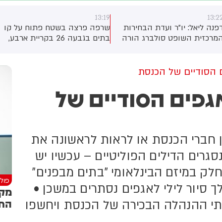
13:19
13:1
רפה פרצה בשטח פתוח על קו
העיתונאי יוסי קליין מ׳הארץ׳,
בתים בגבעה 26 בקריית ארבע,
הגיש תביעת לשון הרע נגד
מוך לצומת העוקפים שבכביש
הליכוד ויאיר נתניהו. היום פורסם
60. לוחמי אש פועלים
פסק הדין. התביעה נדחתה
זירה להגנה על הגבעה שבה
והטילו על קליין לשלם לליכוד
ם הסודיים של הכנסת
תגוררים תושבים. בעקבות
וליאיר נתניהו 15 אלף ש״ח
גפים הסודיים של
שרפה, ציר התנועה נחסם לשני
הוצאות
כיוונים
חברי הכנסת או לראות לראשונה את
גרים הדילים הפוליטיים – עכשיו יש
ק במיזם הבינלאומי "בתים מבפנים"
פולי
ך סיור לילי לאגפים נסתרים במשכן •
מקו
החר
תי ההנהלה הבכירה של הכנסת ויחשפו