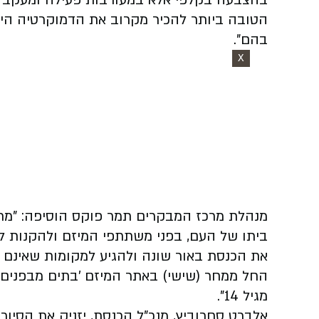
בהצבעה בקלפי אלא במעורבות פעילה ומעקב אח
הטובה ביותר להכיר מקרוב את הדמוקרטיה הי
בהם".
X
מנהלת מרכז המבקרים תמר פוקס הוסיפה: "מר
ביתו של העם, בפני משתתפי המיזם ולהקנות לה
את הכנסת באור שונה ולהגיע למקומות שאינם נכ
החל ממחר (שישי) באתר המיזם 'בתים מבפנים'
מגיל 14".
אלברט סחרוביץ, מנכ"ל הכנסת, יזניק את הסיו