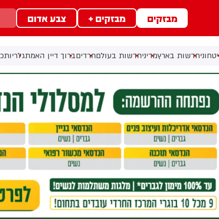
מבזקים
מבזקים +
צבע אדום
טחוני
חדשות בארץ
מדיני
חדשות בעולם
חרדים
ברוך דיין האמת
גלריות
כל