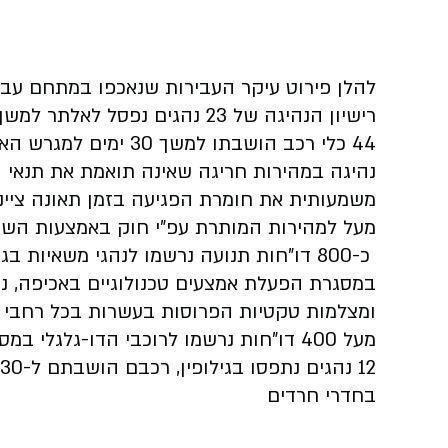
להלן פירוט עיקר העבירות שנאכפו במתחם עבירו
רישיון הנהיגה של 23 נהגים נפסל לאלתר למשך 30 ימים בגין עבירות חמורות שביצעו.
44 כלי רכב הושבתו למשך 30 ימים למגרש האחסנה של המשטרה בגין עבירות שביצעו נהגיהם.
נהיגה במהירות חריגה שאינה תואמת את תנאי ה
מעל למהירות המותרת עפ"י חוק באמצעות השו
כ-800 דו"חות תנועה נרשמו לנהגי משאיות בגין ליקוי בטיחות, תקינות ועבירות נוספות.
ומצלמות טקטיות הפרוסות בעשרות בכל רחבי הא
מעל 400 דו"חות נרשמו לרוכבי הדו-גלגלי במסגרת הפעילות נגד אוכלוסיות פוגעות ונפגעות.
12 נהגים נתפסו בגילופין, רכבם הושבתם ל-30 ימים ורישיון הנהיגה נפסל לתקופה דומה.
בחדרי חרדים