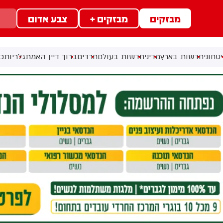
מבזקים
מבזקים +
צבע אדום
טחוני
חדשות בארץ
מדיני
חדשות בעולם
חרדים
ברוך דיין האמת
גלריות
כל