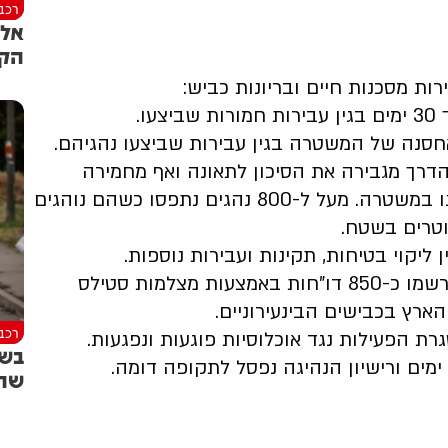
רכב
אל 
הקר
ת מסכנות חיים ובריונות כביש:
דרך מגבירה את הסיכון לתאונה ואף מחמירה
משמעותית את חומרת הפגיעה בזמן תאונה ציינו במשטרה. מעל ל-800 נהגים נתפסו כשהם נוהגים
טרים בשטח.
במסגרת הפעלת אמצעים טכנולוגיים באכיפה, נרשמו כ-850 דו"חות באמצעות מצלמות סטילס
רץ בכבישים הבינעירוניים.
רכב
בשו
שתע