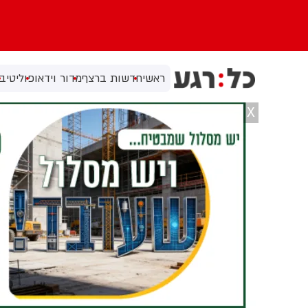
ראשי
חדשות ברצף
מדור וידאו
פוליטי
בי
X