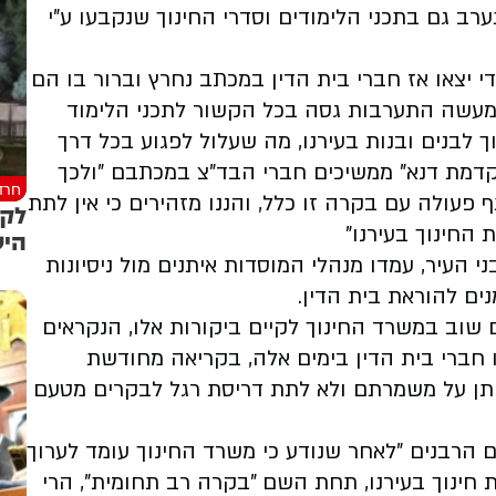
ערב גם בתכני הלימודים וסדרי החינוך שנקבעו ע"י
 יצאו אז חברי בית הדין במכתב נחרץ וברור בו הם
 למעשה התערבות גסה בכל הקשור לתכני הלימוד
ך לבנים ובנות בעירנו, מה שעלול לפגוע בכל דרך
מקדמת דנא" ממשיכים חברי הבד"צ במכתבם "ולכך
חרד
 פעולה עם בקרה זו כלל, והננו מזהירים כי אין לתת
לקר
 החינוך בעירנו"
היש
 העיר, עמדו מנהלי המוסדות איתנים מול ניסיונות
ים להוראת בית הדין.
וב במשרד החינוך לקיים ביקורות אלו, הנקראים
ו חברי בית הדין בימים אלה, בקריאה מחודשת
איתן על משמרתם ולא לתת דריסת רגל לבקרים מטעם
 הרבנים "לאחר שנודע כי משרד החינוך עומד לערוך
ת חינוך בעירנו, תחת השם "בקרה רב תחומית", הרי