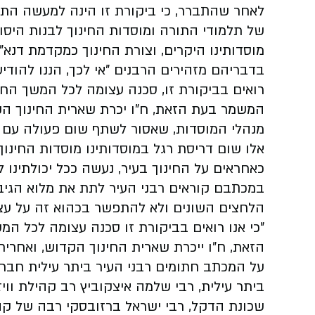
לאחר שהתברר, כי ביקורת זו הינה למעשה התער
של תלמודי התורה ומוסדות החינוך לבנות היסוד
מוסדותינו היקרים, וצורת החינוך כמקדמת דנא".
בדבריהם מזהירים הרבנים "אי לכך, הננו להודיע
רואים בביקורת זו, סכנה עצומה לכל המשך החינו
המשמר בעת הזאת, ח"ו יכרת שארית החינוך הקדו
מנהלי המוסדות, שאסור לשתף שום פעולה עם בקר
אלו שום דריסת רגל במוסדותינו מוסדות החינוך ב
כאחראים על החינוך בעיר, נעשה ככל יכולתינו 
במכתבם קוראים רבני העיר לתת את מלוא הגיבו
הלחצים השונים ולא להתפשר בכהוא זה על עצמ
"כי אנו רואים בביקורת זו סכנה עצומה לכל ה
הזאת, ח"ו ייכרת שארית החינוך הקדוש, ואחריתנ
על המכתב חתומים רבני העיר ביתר עילית חברי 
ביתר עילית, רבי שלמה איצקוביץ רב קהילת ווי
שכונת הדקל, רבי ישראל ברזובסקי רבה של קה