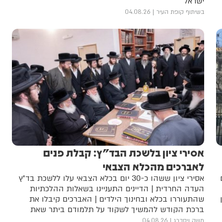
ישראל"
בשיתוף קופת העיר
04.08.26
אסירי ציון בלשכת הבד"ץ: קבלת פנים
לאברכים מהכלא הצבאי
אסירי ציון ששהו כ-30 יום בכלא הצבאי עלו ללשכת בד"ץ
העדה החרדית | הדיינים התעניינו בשאלות ההלכתיות
שהתעוררו בכלא ובחינוך הילדים | האברכים קיבלו את
ברכת הקודש להמשיך לשקוד על תלמודם ביתר שאת
משה ויסברג
04.08.26