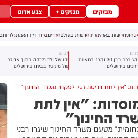
מבזקים
מבזקים +
צבע אדום
טחוני
חדשות בארץ
מדיני
חדשות בעולם
חרדים
ברוך דיין האמת
גלריות
כל
18:07
18:1
נהג רכב כבן 30 נהרג בתאונת
ידו של ילד נלכדה בתוך אביזר
רכים בירושלים
של מיקסר בביתו בירושלים,
לוחמי כבאות והצלה הוזעקו
למקום וחילצו אותו ללא פגע
ות: "אין לתת דריסת רגל לפקחי משרד החינוך"
מוסדות: "אין לתת
רד החינוך"
ומית" מטעם משרד החינוך שיגרו רבני