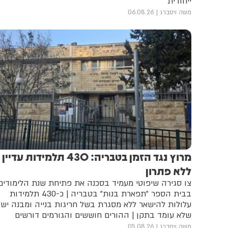
ייחודית
משה ויסברג
06.08.26
מרוץ נגד הזמן בטבריה: 430 תלמידות עדיין
ללא פתרון
צו סגירה שיפוטי מעמיד בסכנה את פתיחת שנת הלימודים
בבית הספר "תפארת בנות" בטבריה | כ-430 תלמידות
עלולות להישאר ללא מסגרת בשל חריגות בנייה ומבנה ישן
שלא עומד בתקן | ההורים חוששים והגורמים דורשים
התערבות דחופה של העירייה ומשרד החינוך | מעיריית
משה ויסברג
05.08.26