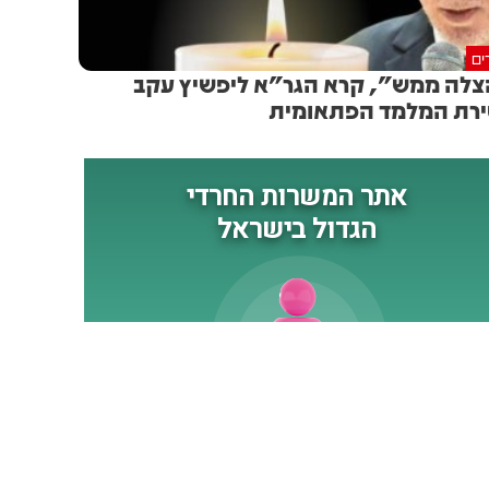
ים
לה ממש", קרא הגר"א ליפשיץ עקב
רת המלמד הפתאומית