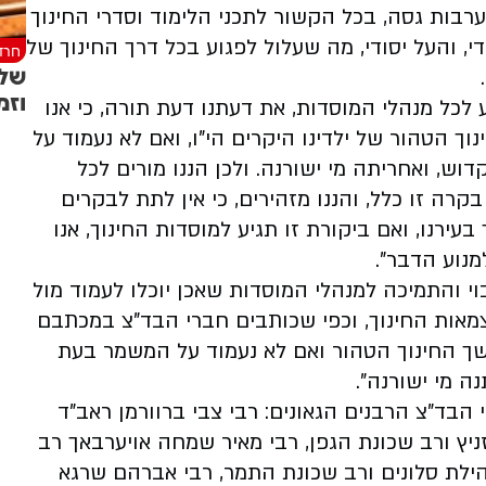
בות גסה, בכל הקשור לתכני הלימוד וסדרי החינוך
י, והעל יסודי, מה שעלול לפגוע בכל דרך החינוך של
חרד
שלו
וזמ
 לכל מנהלי המוסדות, את דעתנו דעת תורה, כי אנו
ך הטהור של ילדינו היקרים הי"ו, ואם לא נעמוד על
ש, ואחריתה מי ישורנה. ולכן הננו מורים לכל
ה זו כלל, והננו מזהירים, כי אין לתת לבקרים
עירנו, ואם ביקורת זו תגיע למוסדות החינוך, אנו
למנוע הדבר".
י והתמיכה למנהלי המוסדות שאכן יוכלו לעמוד מול
אות החינוך, וכפי שכותבים חברי הבד"צ במכתבם
משך החינוך הטהור ואם לא נעמוד על המשמר בעת
ה מי ישורנה".
הבד"צ הרבנים הגאונים: רבי צבי ברוורמן ראב"ד
זניץ ורב שכונת הגפן, רבי מאיר שמחה אויערבאך רב
ילת סלונים ורב שכונת התמר, רבי אברהם שרגא