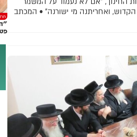
ת החינוך, "אם לא נעמוד על המשמר
הקדוש, ואחריתנה מי ישורנה" • המכתב
חרד
"הצ
פטי