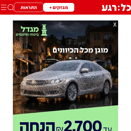
מבזקים +
התראות
X