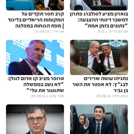
בוארון מציע לסולברג פתרון
קרב חסר תקדים על
למשבר דיווחי ההצבעה:
המקומות הריאליים בליכוד
"נתונים בזמן אמת"
| מפת הכוחות במפלגה
אברהם פריינד
15:11
אבי וידר
04.08.26
נתניהו עושה שרירים
טרופר מציב קו אדום לגולן:
לבג"ץ: לא אפטר את השר
"לא נשב בממשלה
בן גביר
שתסגור את עלי"
יצחק וייס
05.08.26
מאיר שלם
05.08.26