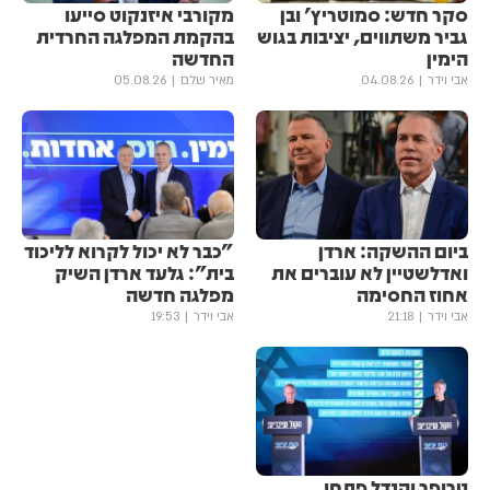
סקר חדש: סמוטריץ' ובן
מקורבי איזנקוט סייעו
גביר משתווים, יציבות בגוש
בהקמת המפלגה החרדית
הימין
החדשה
אבי וידר
04.08.26
מאיר שלם
05.08.26
ביום ההשקה: ארדן
"כבר לא יכול לקרוא לליכוד
ואדלשטיין לא עוברים את
בית": גלעד ארדן השיק
אחוז החסימה
מפלגה חדשה
אבי וידר
21:18
אבי וידר
19:53
טרופר והנדל פתחו