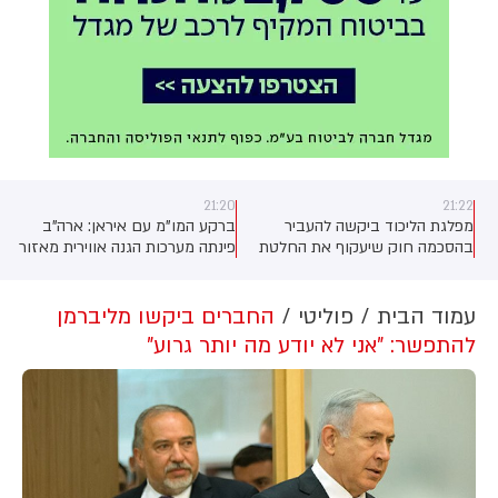
21:02
21:20
ברקע המו"מ עם איראן: ארה"ב
פרקליטת המחוז שמסרבת לצאת
פינתה מערכות הגנה אווירית מאזור
לפנסיה תקבל מענק של יותר
חבל הכורדים בעיראק. גורם כורדי
ממיליון שקלים בתמורה לפרישה
בכיר לכאן חדשות: "ביקשנו להמתין
עם זה לנוכח התקיפות האיראניות,
עמוד הבית
פוליטי
החברים ביקשו מליברמן
"
אבל לא זכינו לאוזן קשבת
להתפשר: "אני לא יודע מה יותר גרוע"