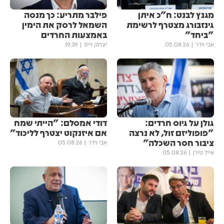
מגנץ לבנט: ח"כ איתן
פילבר מתריע: כך מנסה
גינזבורג מצטרף לרשימת
השמאל לרסק את הימין
"ביחד"
באמצעות החרדים
אבי וידר
05.08.26
יצחק וייס
19:39
גולן ‏על גיוס חרדים:
דודי אמסלם: "הייתי שמח
"פופוליזם זול, לא נרצה
אם איזנקוט יצטרף לליכוד"
ציבור חסר השכלה"
אבי וידר
05.08.26
אייל טירן
05.08.26