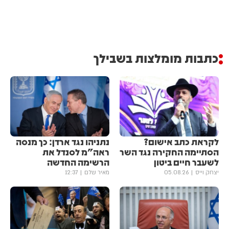
כתבות מומלצות בשבילך
לקראת כתב אישום?
נתניהו נגד ארדן: כך מנסה
הסתיימה החקירה נגד השר
ראה"מ לסנדל את
לשעבר חיים ביטון
הרשימה החדשה
יצחק וייס
05.08.26
מאיר שלם
12:37