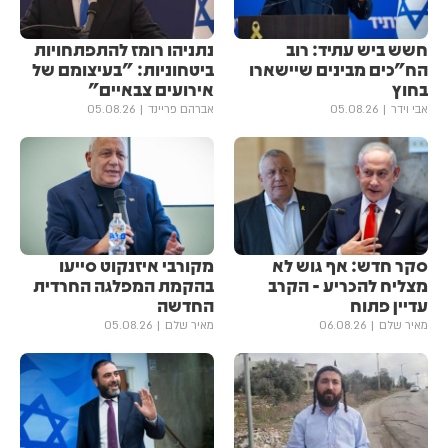
חשש ביש עתיד: רוב
נתניהו רומז להתפתחויות
הח"כים מבינים שיישארו
ביטחוניות: "בעיצומם של
בחוץ
אירועים צבאיים"
אבי וידר
05.08.26
אברהם פריינד
05.08.26
סקר חדש: אף גוש לא
מקורבי איזנקוט סייעו
מצליח להכריע - הקרב
בהקמת המפלגה החרדית
עדיין פתוח
החדשה
מאיר שלם
06.08.26
מאיר שלם
05.08.26