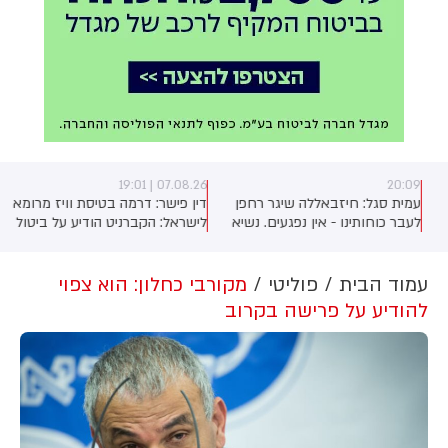
07.08.26 | 19:01
20:09
עמית סגל: חיזבאללה שיגר רחפן
דין פישר: דרמה בטיסת וויז מרומא
לעבר כוחותינו - אין נפגעים. נשיא
לישראל: הקברניט הודיע על ביטול
אירן איים להתפטר אם מדינתו לא
הטיסה, הנוסעים פונו
תחתום הסכם, שכן לטענתו המצב
הכלכלי במדינה קטסטרופלי. ארדן
עמוד הבית
פוליטי
מקורבי כחלון: הוא צפוי
בראיון לפגוש את העיתונות: הליכוד
להודיע על פרישה בקרוב
הציע לי שריון בימים האחרונים אך
סירבתי. מעדיף בבירור להמליץ על
מועמד ימני להרכבת הממשלה, אך
זו צריכה להיות רחבה ולהביא לגיוס.
בנו של הנשיא לשעבר ביידן: הסרטן
התפשט לעצמותיו.