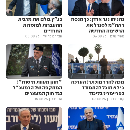
נתניהו נגד ארדן: כך מנסה
בג"ץ בולם את מרבית
ראה"מ לסנדל את
ההעברות למוסדות
הרשימה החדשה
החרדיים
מאיר שלם
06.08.26
אברהם פריינד
05.08.26
מכה להדר מוכתר: הערכה
"חוק מעוות מיסודו":
כי לא תוכל להתמודד
המתקפה של הרמטכ"ל
בפריימריז בליכוד
נגד חוק המעצרים
קובי ברקת
06.08.26
אבי וידר
05.08.26