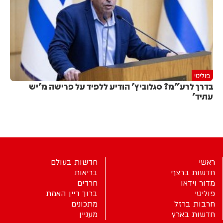
פוליטי
בדרך לרע"מ? סגלוביץ' הודיע ללפיד על פרישה מ'יש
עתיד'
ראשי
חדשות בעולם
חדשות ברצף
בריאות
מדור וידאו
חרדים
פוליטי
ברוך דיין האמת
חרבות ברזל
מתכונים
חדשות בארץ
מעניין