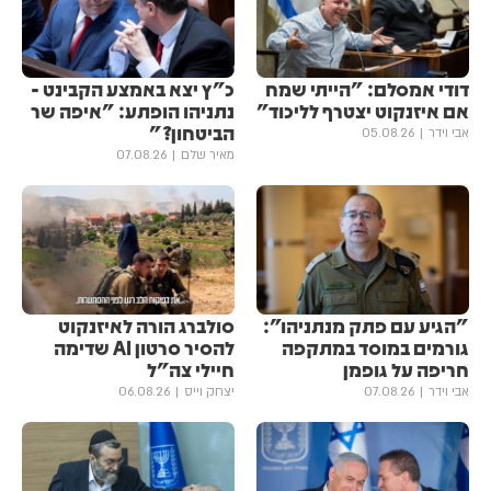
דודי אמסלם: "הייתי שמח
כ"ץ יצא באמצע הקבינט -
אם איזנקוט יצטרף לליכוד"
נתניהו הופתע: "איפה שר
הביטחון?"
אבי וידר
05.08.26
מאיר שלם
07.08.26
"הגיע עם פתק מנתניהו":
סולברג הורה לאיזנקוט
גורמים במוסד במתקפה
להסיר סרטון AI שדימה
חריפה על גופמן
חיילי צה"ל
אבי וידר
07.08.26
יצחק וייס
06.08.26