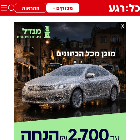
מבזקים +
התראות
X