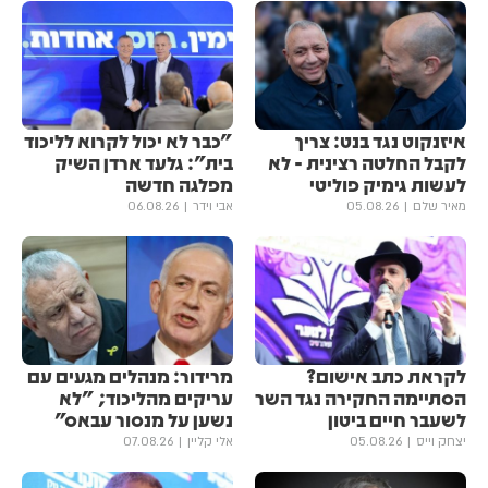
איזנקוט נגד בנט: צריך
"כבר לא יכול לקרוא לליכוד
לקבל החלטה רצינית - לא
בית": גלעד ארדן השיק
לעשות גימיק פוליטי
מפלגה חדשה
מאיר שלם
05.08.26
אבי וידר
06.08.26
לקראת כתב אישום?
מרידור: מנהלים מגעים עם
הסתיימה החקירה נגד השר
עריקים מהליכוד; "לא
לשעבר חיים ביטון
נשען על מנסור עבאס"
יצחק וייס
05.08.26
אלי קליין
07.08.26