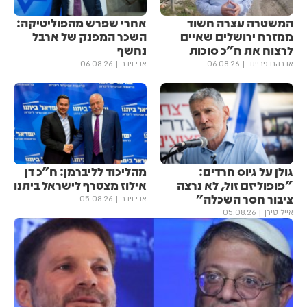
המשטרה עצרה חשוד
אחרי שפרש מהפוליטיקה:
ממזרח ירושלים שאיים
השכר המפנק של ארבל
לרצוח את ח"כ סוכות
נחשף
אברהם פריינד
06.08.26
אבי וידר
06.08.26
גולן ‏על גיוס חרדים:
מהליכוד לליברמן: ח"כ דן
"פופוליזם זול, לא נרצה
אילוז מצטרף לישראל ביתנו
ציבור חסר השכלה"
אבי וידר
05.08.26
אייל טירן
05.08.26