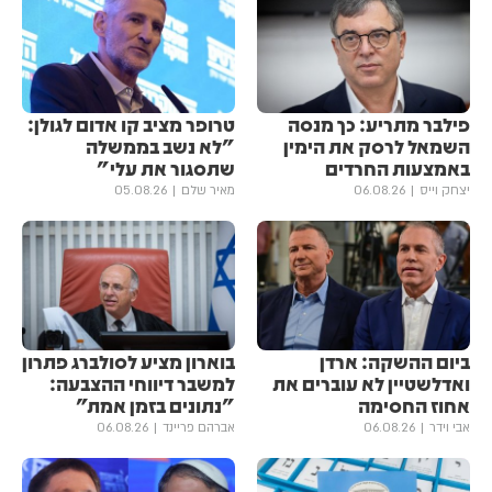
פילבר מתריע: כך מנסה
טרופר מציב קו אדום לגולן:
השמאל לרסק את הימין
"לא נשב בממשלה
באמצעות החרדים
שתסגור את עלי"
יצחק וייס
06.08.26
מאיר שלם
05.08.26
ביום ההשקה: ארדן
בוארון מציע לסולברג פתרון
ואדלשטיין לא עוברים את
למשבר דיווחי ההצבעה:
אחוז החסימה
"נתונים בזמן אמת"
אבי וידר
06.08.26
אברהם פריינד
06.08.26