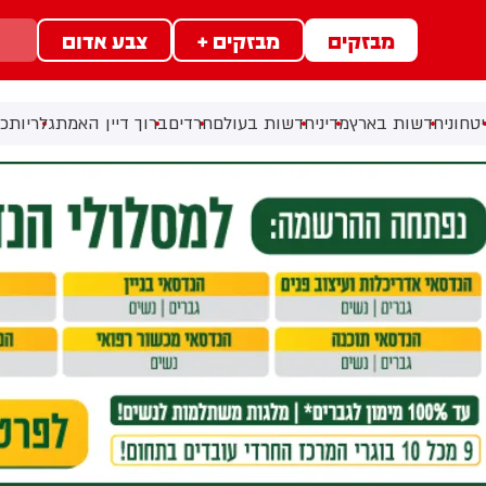
מבזקים
מבזקים +
צבע אדום
טחוני
חדשות בארץ
מדיני
חדשות בעולם
חרדים
ברוך דיין האמת
גלריות
כל