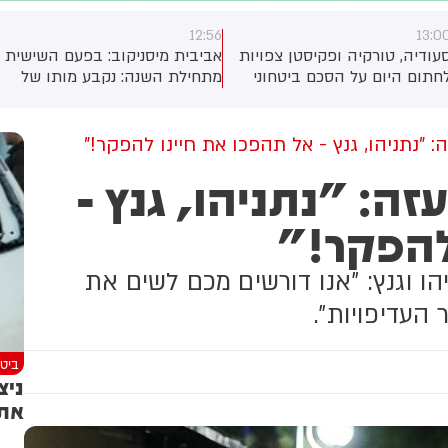
12:56
13:0
עודיה, טורקיה ופקיסטן צפויות
אביבית מיסניקוב: בפעם השישית
חתום היום על הסכם ביטחוני
מתחילת השנה: נקבע מותו של
ירחיב את שיתוף הפעולה
תינוק שנחנק למוות משקית
יניהן, כך מסרו גורמים בטורקיה
בפקיסטן. לפי גורם ביטחוני
 "נתניהו, גנץ - אל תהפכו את חיינו להפקר!"
ורקי, ההסכם צפוי להיחתם
זה: "נתניהו, גנץ -
סעודיה במהלך פגישה בין יורש
עצר מוחמד בן סלמאן, נשיא
להפקר!"
ורקיה, רג'פ טאיפ ארדואן וראש
משלת פקיסטן, שהבז שריף.
ו וגנץ: "אנו דורשים מכם לשים את
העדיפויות".
ביטח
ניצ
את 