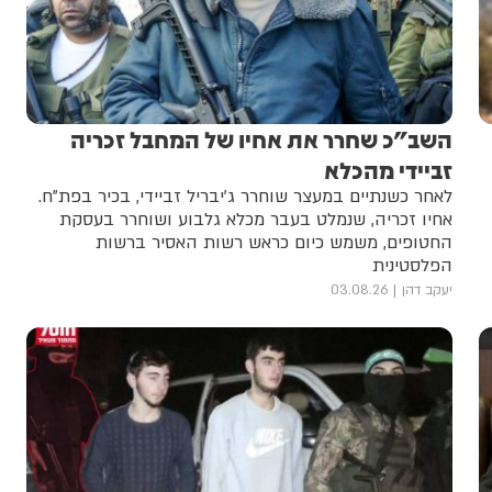
השב"כ שחרר את אחיו של המחבל זכריה
זביידי מהכלא
לאחר כשנתיים במעצר שוחרר ג’יבריל זביידי, בכיר בפת"ח.
אחיו זכריה, שנמלט בעבר מכלא גלבוע ושוחרר בעסקת
החטופים, משמש כיום כראש רשות האסיר ברשות
הפלסטינית
יעקב דהן
03.08.26