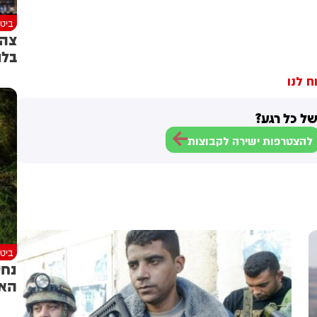
ביטח
צה"
בלם
ח לנו
ל כל רגע?
להצטרפות ישירה לקבוצות
ביטח
נחש
האז