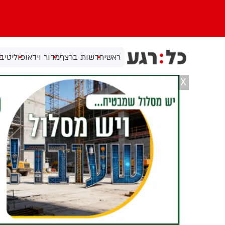
ראשי
חדשות ברצף
מדור וידאו
פוליטי
בי
X