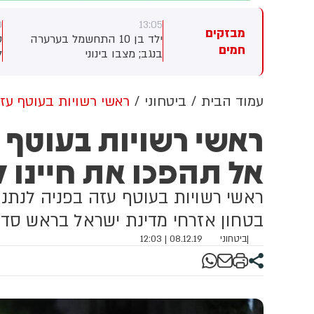
0
13:05
13:
מבזקים
י גורם ביטחוני טורקי, ההסכם
ילד בן 10 התחשמל בערערה
ס
חמים
וי להיחתם בסעודיה במהלך
בנגב; מצבו בינוני
ל
ישה בין יורש העצר מוחמד בן
ש
מאן, נשיא טורקיה, רג'פ טאיפ
ב
דואן וראש ממשלת פקיסטן,
ו
עמוד הבית
ביטחוני
ראשי רשויות בעוטף עזה:
בז שריף
ט
ראשי רשויות בעוטף ע
ב
ה
אל תהפכו את חיינו 
ט
מ
ראשי רשויות בעוטף עזה בפניה לנתניה
בטחון אזרחי מדינת ישראל בראש סדר 
|
ביטחוני
08.12.19 | 12:03