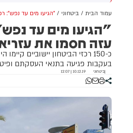
שדוד. צוותי מד"א העניקו להם
מכוון ברשתות החברתיות, כך
פול רפואי בזירה
עולה מניתוח חדש של
עמוד הבית
ביטחוני
"הגיעו מים עד נפש": ר
CyberWell, ארגון המנטר
"הגיעו מים עד נפש":
אנטישמיות ברשת. הדו"ח מצא כי
פוסטים זהים ב-X שותפו
עזה חסמו את עזריאל
בצרפתית, אנגלית וספרדית,
בטענה שיהודים הם שהציתו
במכוון את השריפות בצרפת,
כ-150 רכזי הביטחון יישוביים קיי
ספרד ונורבגיה בטרה להרוויח
פוליטית או כלכלית מהמצב.
בעקבות פגיעה בתנאי העסקתם ופיטו
|
ביטחוני
10.12.19 | 12:07