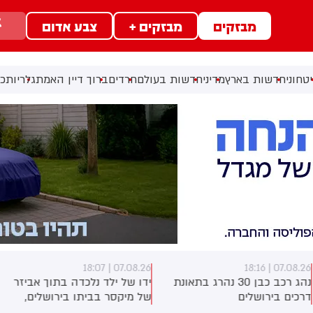
מבזקים
מבזקים +
צבע אדום
טחוני
חדשות בארץ
מדיני
חדשות בעולם
חרדים
ברוך דיין האמת
גלריות
כל
07.08.26 | 18:07
07.08.26 | 18:1
נהג רכב כבן 30 נהרג בתאונת
ידו של ילד נלכדה בתוך אביזר
רכים בירושלים
של מיקסר בביתו בירושלים,
לוחמי כבאות והצלה הוזעקו