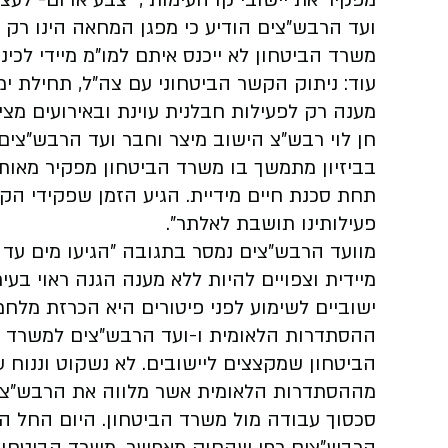
מפקיר את יישובי קו העימות", "צבע אדום- לעצ
ועד הרבש"צים הודיע כי מפגן המחאה הינו רק
משרד הביטחון לא ייכנס איתם למו"מ מיידי לכינ
מענה רק לפעילות חבלנית עוינת ובאירועים מציל
חן לוי רבש"צ הישוב מיצר וחבר ועד הרבש"צי
בביזיון מתמשך בו משרד הביטחון מפקיר מאות ר
תחת סכנת חיים מידיית. הגיע הזמן שפקידי הקר
פעילותינו תושבת לאלתר".
מוועד הרבש"צים נמסר בתגובה "הגיעו מים עד נ
מיידית וצפויים להיות ללא מענה הגנה ראוי בעי
ישוביים לשימוע לפני פיטורים היא הכרזת מלחמה
ההסתדרות הלאומית ו-ועד הרבש"צים למשרד ה
הביטחון שמקצצים ליישובים. לא נשקוט וננוח עד
מההסתדרות הלאומית אשר מלווה את הרבש"צים
סכסוך עבודה מול משרד הביטחון. היום החל 