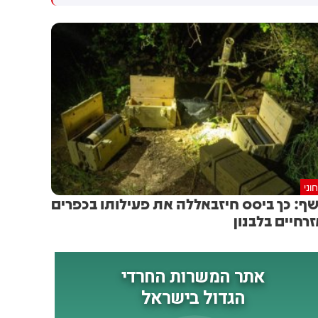
גולדברג פולין ז"ל שהתקיים
הותקפו על ידי טילים וכטב"מים
הבוקר בשכונת בקעה בירושלים
בזמן מעבר בהורמוז, שלושה
מהם במהלך השבוע
וני
ף: כך ביסס חיזבאללה את פעילותו בכפרים
רחיים בלבנון