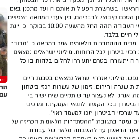
ור את ההפקרות" וכן "מפקירים את רכזי הבטחון".
 הראשון בשרשרת הפעולות אותם הוועד מתכנן באם
ון הסכם קיבוצי. לדבריהם, בין צעדי המחאה הצפויים
עוד: ניתוק הקשר הביטחוני עם צה"ל, תחילת ימי העבודה תהה החל מהשעה 10:00 בבוקר וכן יינתן
י חיים בלבד.
ם מבית ההסתדרות הלאומית אמר במחאה כי "מדובר
כזי ביטחון לכל הרוחות. מיליוני ישראלים נמצאים
יה יתעוררו בטרם יתעוררו לחלום בלהות בו כל
פש. מיליוני אזרחי ישראל נמצאים בסכנת חיים
ביטח
הרמ
תות שגרה וחירום. זימון של עשרות רכזי ביטחון
עם 
. אנחנו לא נעצור עד שיתקיים שיח ישיר בין
ביטחון בכל הקשור לתנאי העסקתנו ומרכיבי
 שרכזי הביטחון יזכו למעמד ראוי".
 נמסר בתגובה: "ההסתדרות הלאומית הכריזה על
הצעד הראשון עד להשבתה מלאה של עבודת