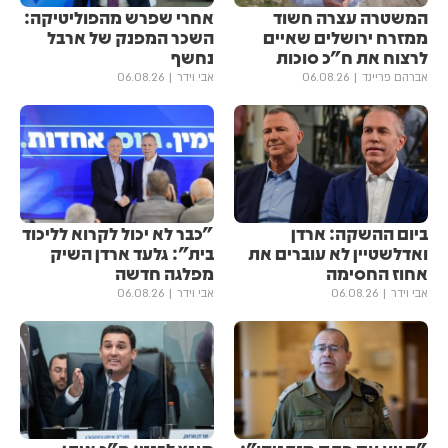
המשטרה עצרה חשוד
אחרי שפרש מהפוליטיקה:
ממזרח ירושלים שאיים
השכר המפנק של ארבל
לרצוח את ח"כ סוכות
נחשף
אברהם פריינד
06.08.26
אבי וידר
06.08.26
ביום ההשקה: ארדן
"כבר לא יכול לקרוא לליכוד
ואדלשטיין לא עוברים את
בית": גלעד ארדן השיק
אחוז החסימה
מפלגה חדשה
אבי וידר
06.08.26
אבי וידר
06.08.26