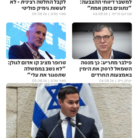
למשבר דיווחי ההצבעה:
לקבל החלטה רצינית - לא
"נתונים בזמן אמת"
לעשות גימיק פוליטי
אברהם פריינד
06.08.26
מאיר שלם
05.08.26
פילבר מתריע: כך מנסה
טרופר מציב קו אדום לגולן:
השמאל לרסק את הימין
"לא נשב בממשלה
באמצעות החרדים
שתסגור את עלי"
יצחק וייס
06.08.26
מאיר שלם
05.08.26