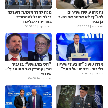
נתניהו עושה שרירים
מכה להדר מוכתר: הערכה
לבג"ץ: לא אפטר את השר
כי לא תוכל להתמודד
בן גביר
בפריימריז בליכוד
יצחק וייס
05.08.26
קובי ברקת
06.08.26
ארדן טוען: "הוצע לי שיריון
"הכי מתנשא": בן גביר
בליכוד - ודחיתי על הסף"
הכין קמפיין נגד סמוטריץ' -
שנגנז
אבי וידר
08.08.26
אבי וידר
06.08.26