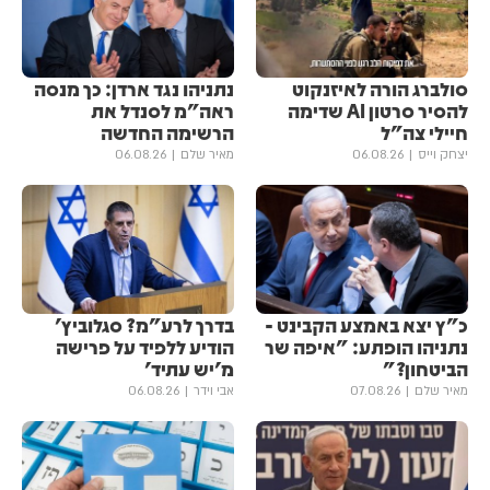
סולברג הורה לאיזנקוט
נתניהו נגד ארדן: כך מנסה
להסיר סרטון AI שדימה
ראה"מ לסנדל את
חיילי צה"ל
הרשימה החדשה
יצחק וייס
06.08.26
מאיר שלם
06.08.26
כ"ץ יצא באמצע הקבינט -
בדרך לרע"מ? סגלוביץ'
נתניהו הופתע: "איפה שר
הודיע ללפיד על פרישה
הביטחון?"
מ'יש עתיד'
מאיר שלם
07.08.26
אבי וידר
06.08.26