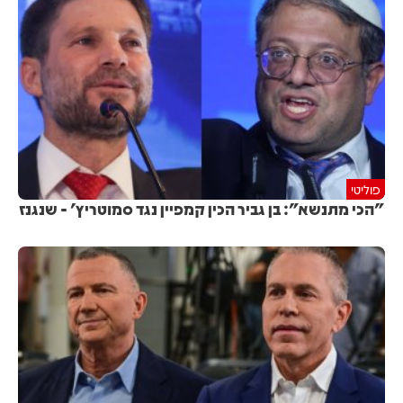
פוליטי
"הכי מתנשא": בן גביר הכין קמפיין נגד סמוטריץ' - שנגנז