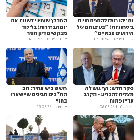
נתניהו רומז להתפתחויות
המהלך שעשוי לשנות את
ביטחוניות: "בעיצומם של
יום הבחירות: בליכוד
אירועים צבאיים"
מבקשים דיון חוזר
אברהם פריינד
05.08.26
אברהם פריינד
06.08.26
סקר חדש: אף גוש לא
חשש ביש עתיד: רוב
מצליח להכריע - הקרב
הח"כים מבינים שיישארו
עדיין פתוח
בחוץ
מאיר שלם
06.08.26
אבי וידר
05.08.26