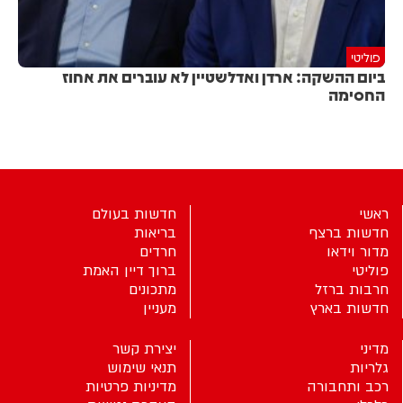
פוליטי
ביום ההשקה: ארדן ואדלשטיין לא עוברים את אחוז
החסימה
ראשי
חדשות בעולם
חדשות ברצף
בריאות
מדור וידאו
חרדים
פוליטי
ברוך דיין האמת
חרבות ברזל
מתכונים
חדשות בארץ
מעניין
מדיני
יצירת קשר
גלריות
תנאי שימוש
רכב ותחבורה
מדיניות פרטיות