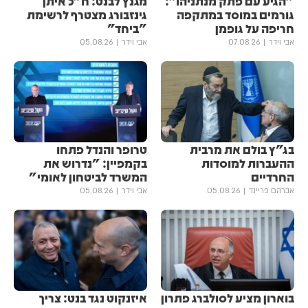
"הגיע עם פתק מנתניהו":
מגנץ לבנט: ח"כ איתן
גורמים במוסד במתקפה
גינזבורג מצטרף לרשימת
חריפה על גופמן
"ביחד"
אבי וידר
07.08.26
אבי וידר
05.08.26
בג"ץ בולם את מרבית
טרופר והנדל פתחו
ההעברות למוסדות
בקמפיין: "נדרוש את
החרדיים
המשרד לביטחון לאומי"
אברהם פריינד
05.08.26
אבי וידר
05.08.26
בוארון מציע לסולברג פתרון
איזנקוט נגד בנט: צריך