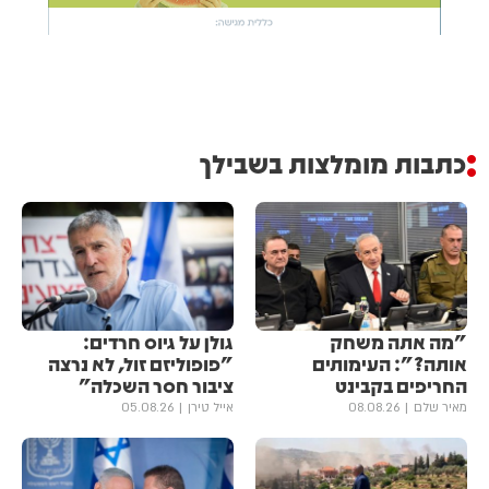
כתבות מומלצות בשבילך
"מה אתה משחק
גולן ‏על גיוס חרדים:
אותה?": העימותים
"פופוליזם זול, לא נרצה
החריפים בקבינט
ציבור חסר השכלה"
מאיר שלם
08.08.26
אייל טירן
05.08.26