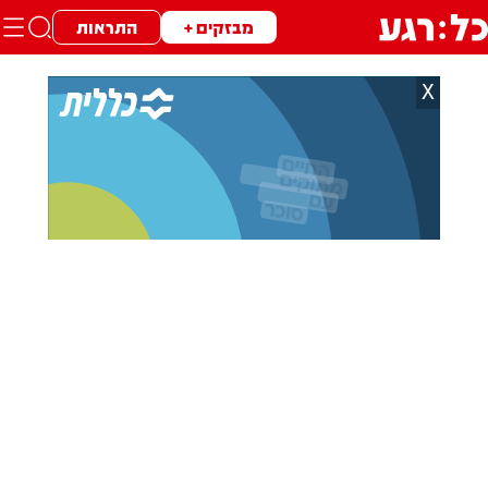
מבזקים +
התראות
X