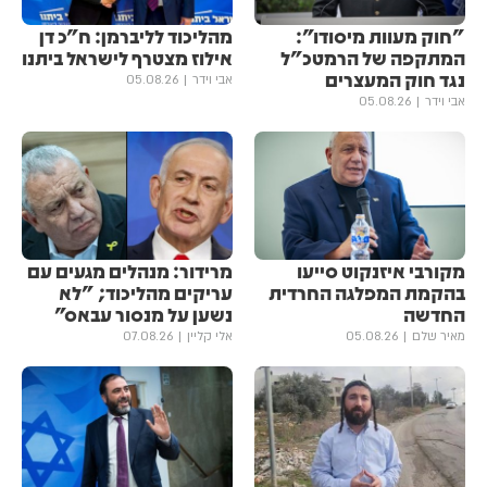
"חוק מעוות מיסודו":
מהליכוד לליברמן: ח"כ דן
המתקפה של הרמטכ"ל
אילוז מצטרף לישראל ביתנו
נגד חוק המעצרים
אבי וידר
05.08.26
אבי וידר
05.08.26
מקורבי איזנקוט סייעו
מרידור: מנהלים מגעים עם
בהקמת המפלגה החרדית
עריקים מהליכוד; "לא
החדשה
נשען על מנסור עבאס"
מאיר שלם
05.08.26
אלי קליין
07.08.26