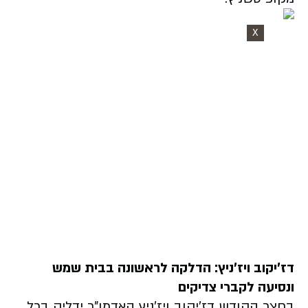
X
דז'יקוב ויז'ניץ: הדלקה לראשונה בבית שמש
ונסיעה לקברי צדיקים
בחצר הקודש דז'יקוב ויז'ניץ האדמו"ר ידליק בכל