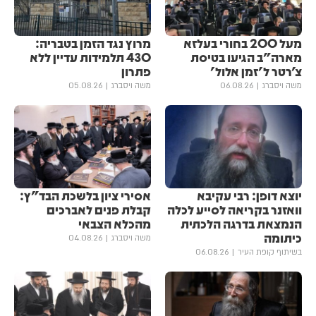
מעל 200 בחורי בעלזא
מרוץ נגד הזמן בטבריה:
מארה"ב הגיעו בטיסת
430 תלמידות עדיין ללא
צ'רטר ל'זמן אלול'
פתרון
משה ויסברג
06.08.26
משה ויסברג
05.08.26
יוצא דופן: רבי עקיבא
אסירי ציון בלשכת הבד"ץ:
וואזנר בקריאה לסייע לכלה
קבלת פנים לאברכים
הנמצאת בדרגה הלכתית
מהכלא הצבאי
כיתומה
משה ויסברג
04.08.26
בשיתוף קופת העיר
06.08.26