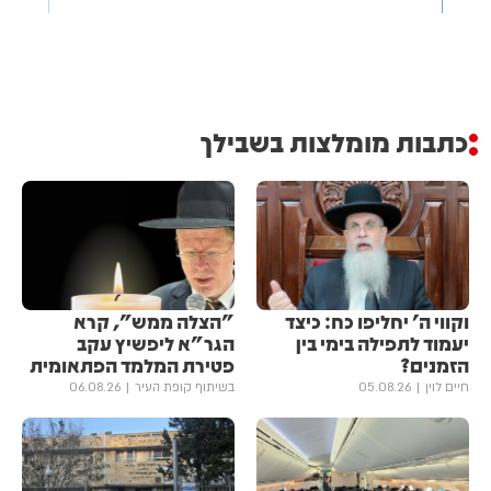
כתבות מומלצות בשבילך
וקווי ה' יחליפו כח: כיצד
"הצלה ממש", קרא
יעמוד לתפילה בימי בין
הגר"א ליפשיץ עקב
הזמנים?
פטירת המלמד הפתאומית
חיים לוין
05.08.26
בשיתוף קופת העיר
06.08.26