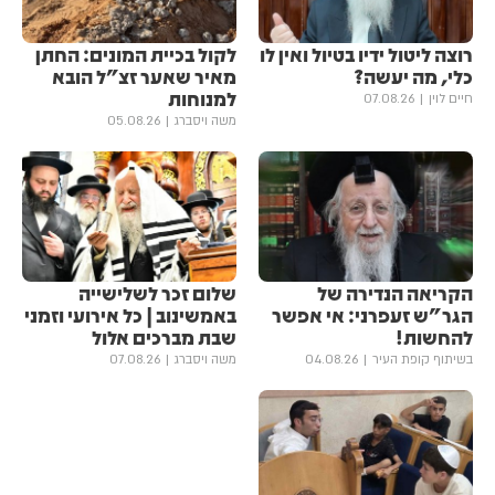
רוצה ליטול ידיו בטיול ואין לו
לקול בכיית המונים: החתן
כלי, מה יעשה?
מאיר שאער זצ"ל הובא
למנוחות
חיים לוין
07.08.26
משה ויסברג
05.08.26
הקריאה הנדירה של
שלום זכר לשלישייה
הגר"ש זעפרני: אי אפשר
באמשינוב | כל אירועי וזמני
להחשות!
שבת מברכים אלול
בשיתוף קופת העיר
04.08.26
משה ויסברג
07.08.26