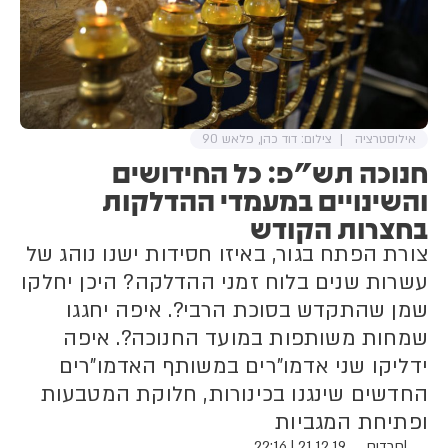
אילוסטרציה
צילום: דוד כהן, פלאש 90
חנוכה תש"פ: כל החידושים
והשינויים במעמדי ההדלקות
בחצרות הקודש
צורת הפתח בגור, באיזו חסידות ישנו נוהג של
עשרות שנים בלוח זמני ההדלקה? היכן יחלקו
שמן שהתקדש בסוכת הרבי?. איפה יחגגו
שמחות משותפות במועד החנוכה?. איפה
ידליקו שני אדמו"רים במשותף האדמו"רים
החדשים שינגנו בכינורות, חלוקת המטבעות
ופתיחת המגביות
|
חרדים
21.12.19 | 22:16