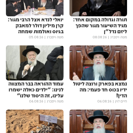
תורה וגדולה במקום אחד:
יואלי לנדא אצל הרבי מגור:
מגיד השיעור מגור שהפך
קרן מיליון דולר למאבק
ליזם נדל"ן
בגיוס ואולמות שמחה
משה ויסברג
08.08.26
משה ויסברג
05.08.26
נמצא בפארק ורוצה ליטול
עמוד ההוראה בבר המצווה
ידיו בכוס חד פעמי: מה
לנינו: "ילדים כאלה ישמרו
הדין?
עלינו, זה היסוד שלנו"
חיים לוין
06.08.26
משה ויסברג
06.08.26