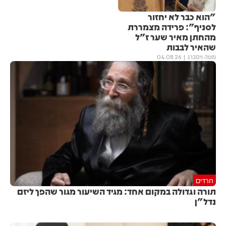
"הוא כבר לא יחזור
לסניף": פרידה מצמררת
מהחתן מאיר שער ז"ל
שהאיר לבבות
משה ויסברג
04.08.26
חרדים
תורה וגדולה במקום אחד: מגיד השיעור מגור שהפך ליזם
נדל"ן