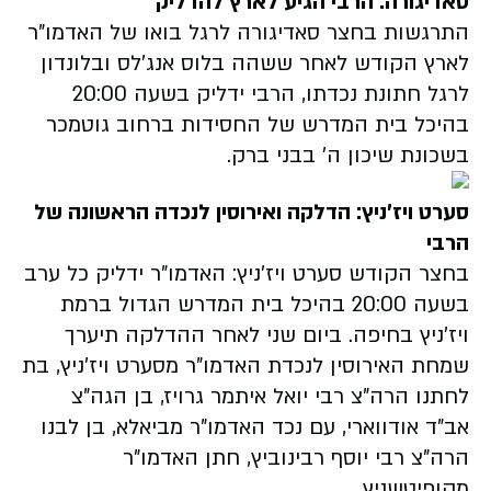
סאדיגורה: הרבי הגיע לארץ להדליק
התרגשות בחצר סאדיגורה לרגל בואו של האדמו"ר
לארץ הקודש לאחר ששהה בלוס אנג'לס ובלונדון
לרגל חתונת נכדתו, הרבי ידליק בשעה 20:00
בהיכל בית המדרש של החסידות ברחוב גוטמכר
בשכונת שיכון ה' בבני ברק.
סערט ויז'ניץ: הדלקה ואירוסין לנכדה הראשונה של
הרבי
בחצר הקודש סערט ויז'ניץ: האדמו"ר ידליק כל ערב
בשעה 20:00 בהיכל בית המדרש הגדול ברמת
ויז'ניץ בחיפה. ביום שני לאחר ההדלקה תיערך
שמחת האירוסין לנכדת האדמו"ר מסערט ויז'ניץ, בת
לחתנו הרה"צ רבי יואל איתמר גרויז, בן הגה"צ
אב"ד אודווארי, עם נכד האדמו"ר מביאלא, בן לבנו
הרה"צ רבי יוסף רבינוביץ, חתן האדמו"ר
מקופיטשניץ.