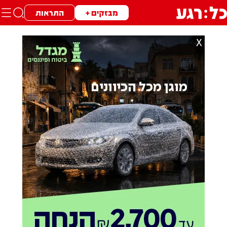
מבזקים +
התראות
X