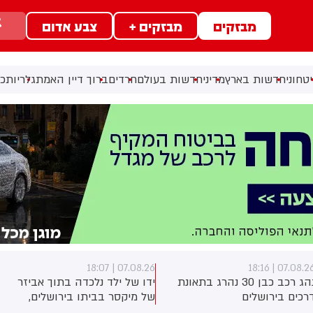
מבזקים
מבזקים +
צבע אדום
טחוני
חדשות בארץ
מדיני
חדשות בעולם
חרדים
ברוך דיין האמת
גלריות
כל
07.08.26 | 18:07
07.08.26 | 18:1
נהג רכב כבן 30 נהרג בתאונת
ידו של ילד נלכדה בתוך אביזר
רכים בירושלים
של מיקסר בביתו בירושלים,
לוחמי כבאות והצלה הוזעקו