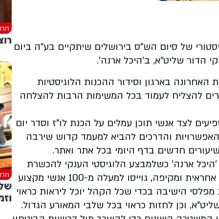
חרד
רוצ
טורי של סיום הש"ס בירושלים שיתקיים בע"ה ביום
י הדור שליט"א, ב'היכל ארנה'.
האחרונה בארגון וסידור ההכנות הלוגיסטיות
רים להצליח לעמוד בכל המשימות הרבות להצלחה
עים לצד אנשי תוכן עמלים על הכנת לו"ז וסדר יום
האפשרויות והדרכים להביא למעמד קדוש שירבה
יעורים חדשים בדף היומי בכל אתר ואתר.
יכל ארנה' כשלמבצע הלוגיסטי הענקי להכשרת
חרד
המתחם ועיצובו, המחייב עבודות קונסטרוקציה אחראית ומקיפה, גוייסו למעלה מ-100 אנשי מקצוע
שלו
מפלסי הישיבה בכדי שכל הקהל יוכל ליראות כראוי
וזמ
יט"א, וכן לחזות כראוי בכל שלבי המאורע הגדול.