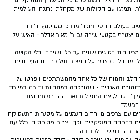
, מקהלה אליה מתרכזים כל הכישרון המוזיקליים
ר, יתמזגו עם הקולות של מקהלת 'נרננה' העולמית
ם בעולם החסידות: ר' מרדכי שטיינמץ, ר' דוד
יהם יצטרף בקטעי שירה גם ר' מאיר אדלר - האיש על
רת ענק המונה לא פחות מ-22 כלים, מכינורות בסוגים שונים עד כלי נשיפה וכלי הקשה
ל ועד כלה. כאשר על הניצוח ועל כתיבת העיבודים
רד הלב והמוח של כל אחד מהמשתתפים ויפרטו על
תזמורת האגדית - שהורכבה במתכונת נדירה במיוחד
לך' הגדול, את התפילות ואת ההתרגשות ואת
המעמד.
ים עם צרכים מיוחדים הנמנים על מסגרות התעסוקה
 בהפקה המוזיקלית. וכך יוצרים פסיפס בו כלל עם
תורה ובעשייה לכבודה.