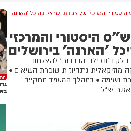
למקום וחילצו אותו ללא פגע
 היסטורי והמרכזי של אגודת ישראל בהיכל 'הארנה'
ש"ס היסטורי והמרכזי
כל 'הארנה' בירושלים
ו חלק ב'תפילת הרבבות' להצלחת
 מוזיקאלית גרנדיוזית שוברת השיאים •
חרד
רת נשימה • במהלך המעמד תתקיים
גדו
זנר זצ"ל
באו