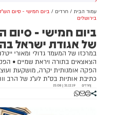
שדוד. צוותי מד"א העניקו להם
מכוון ברשתות החברתיות, כך
פול רפואי בזירה
עולה מניתוח חדש של
עמוד הבית
חרדים
ביום חמישי - סיום הש"ס
CyberWell, ארגון המנטר
בירושלים
אנטישמיות ברשת. הדו"ח מצא כי
פוסטים זהים ב-X שותפו
ביום חמישי - סיום ה
בצרפתית, אנגלית וספרדית,
בטענה שיהודים הם שהציתו
של אגודת ישראל בהי
במכוון את השריפות בצרפת,
ספרד ונורבגיה בטרה להרוויח
במרכזו של המעמד גדולי ומאורי ייטל
פוליטית או כלכלית מהמצב.
הצאצאים בתורה ויראת שמיים • הפקה
הפקה אומנותית יקרה, מושקעת ועוצ
כתיבת אותיות בס"ת לע"נ של הרב וווא
|
חרדים
31.12.19 | 15:08