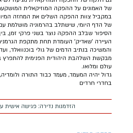
גם חלקה של ההפקה המוזיקאלית מגיעה לשיאה,
של האמונים על ההפקה המוזיקאלית המושקעת,
במקביל צוות ההפקה השלים את המחזה המיוחד
של הדף היומי, שישתלב בהרמוניה מושלמת עם
הסיפור שבלב ההפקה נוצר בשני פרקי זמן, בי
העיירה 'שאדיק' העומדת תחת מתקפת הגרמנים
והמשיכה בנתיב הדמים של גולי בוכנוואלד, וע
מבקשת השלהבת היהודית הפנימית להתפרץ באו
עולם ומלואו.
גדול יהיה המעמד, מעמד כבוד התורה ולומדיה,
בחדרי חרדים
הזדמנות נדירה: פגישה אישית עם