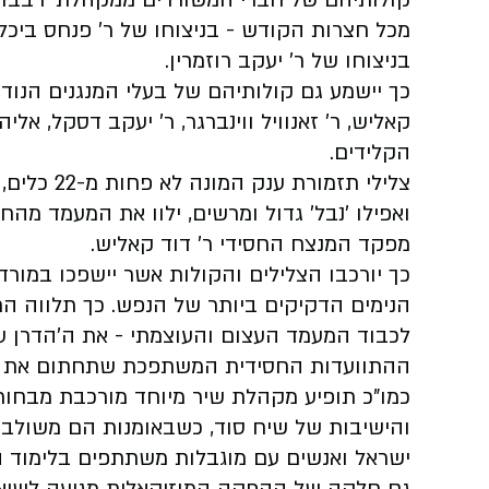
קולותיהם של חברי המשוררים ממקהלת 'רבבות'
מכל חצרות הקודש - בניצוחו של ר' פנחס ביכל
בניצוחו של ר' יעקב רוזמרין.
כך יישמע גם קולותיהם של בעלי המנגנים הנודעי
קאליש, ר' זאנוויל ווינברגר, ר' יעקב דסקל, אל
הקלידים.
צלילי תזמו
ואפילו 'נבל' גדול ומרשים, ילוו את המעמד מהח
מפקד המנצח החסידי ר' דוד קאליש.
כך יורכבו הצלילים והקולות אשר יישפכו במו
הנימים הדקיקים ביותר של הנפש. כך תלווה ה
לכבוד המעמד העצום והעוצמתי - את ה'הדרן ע
ההתוועדות החסידית המשתפכת שתחתום את 
כמו"כ תופיע מקהלת שיר מיוחד מורכבת מבחור
והישיבות של שיח סוד, כשבאומנות הם משולבים
ישראל ואנשים עם מוגבלות משתתפים בלימוד ה