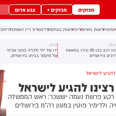
מבזקים
מבזקים +
צבע אדום
טחוני
חדשות בארץ
מדיני
חדשות בעולם
חרדים
ברוך דיין האמת
גלריות
כל
18:07
18:1
נהג רכב כבן 30 נהרג בתאונת
ידו של ילד נלכדה בתוך אביזר
רכים בירושלים
של מיקסר בביתו בירושלים,
לוחמי כבאות והצלה הוזעקו
למקום וחילצו אותו ללא פגע
 להגיע לישראל
 רצינו להגיע לישראל
ל רקע פרשת נעמה יששכר: ראש הממשלה
ה ולדימיר פוטין במעון רה"מ בירושלים