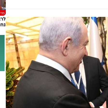
מדינ
נחת