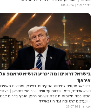
צביקה סגל
03.08.26
בישראל דרוכים: מה יכריע הנשיא טראמפ על
איראן?
בישראל מקווים לחידוש התקיפות באיראן ומרוצים מאמירו
נשיא ארה"ב, בזמן שדווח על שיח ישיר מול טהראן | בצה"ל
הכינו כמה חלופות תגובה לשיגור רחפן הנפץ בדרום לבנון
- ונערכים לתגובה נגד חיזבאללה
אבי וידר
29.07.26