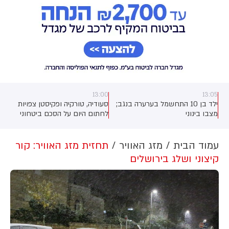
13:00
13:05
ילד בן 10 התחשמל בערערה בנגב;
סעודיה, טורקיה ופקיסטן צפויות
מצבו בינוני
לחתום היום על הסכם ביטחוני
שירחיב את שיתוף הפעולה ביניהן,
כך מסרו גורמים בטורקיה
ובפקיסטן. לפי גורם ביטחוני טורקי,
עמוד הבית
מזג האוויר
תחזית מזג האוויר: קור
ההסכם צפוי להיחתם בסעודיה
קיצוני ושלג בירושלים
במהלך פגישה בין יורש העצר
מוחמד בן סלמאן, נשיא טורקיה,
רג'פ טאיפ ארדואן וראש ממשלת
פקיסטן, שהבז שריף.