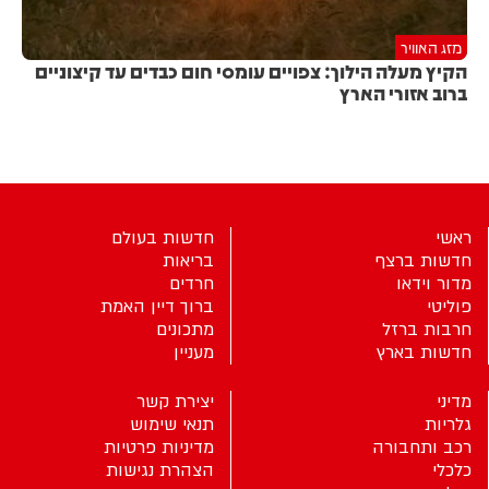
מזג האוויר
הקיץ מעלה הילוך: צפויים עומסי חום כבדים עד קיצוניים
ברוב אזורי הארץ
ראשי
חדשות בעולם
חדשות ברצף
בריאות
מדור וידאו
חרדים
פוליטי
ברוך דיין האמת
חרבות ברזל
מתכונים
חדשות בארץ
מעניין
מדיני
יצירת קשר
גלריות
תנאי שימוש
רכב ותחבורה
מדיניות פרטיות
כלכלי
הצהרת נגישות