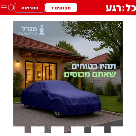
מבזקים +
התראות
X