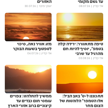
עד גשם מקומי
האזורים
אלי קליין
08.07.26
יענקי פרבר
30.07.26
טיפה מתאוורר: ירידה קלה
מזג אוויר נאה, סיכוי
בטמפ', יוסיף להיות חם
לטפטוף בשעות הבוקר
מהרגיל עד שרבי
אלי קליין
06.07.26
אלי קליין
03.08.26
תתכוננו ל-ט' באב הביל:
ממשיך להתלהט: צפויים
אלו הטמפר' הלוהטות של
עומסי חום כבדים עד
הצום מחר
קיצוניים ברוב אזורי הארץ