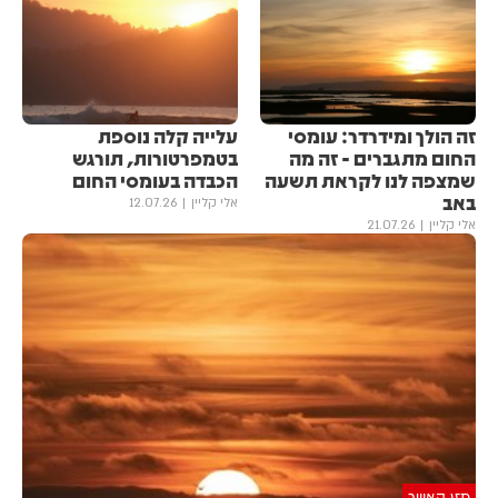
זה הולך ומידרדר: עומסי
עלייה קלה נוספת
החום מתגברים - זה מה
בטמפרטורות, תורגש
שמצפה לנו לקראת תשעה
הכבדה בעומסי החום
באב
אלי קליין
12.07.26
אלי קליין
21.07.26
מזג האוויר