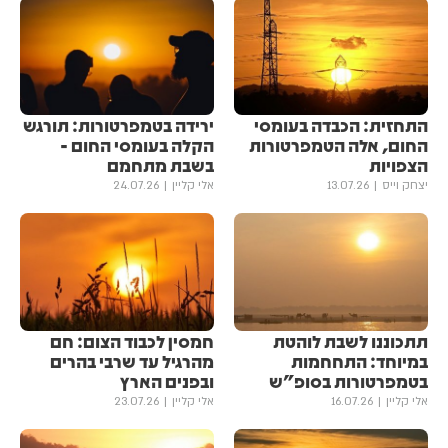
התחזית: הכבדה בעומסי
ירידה בטמפרטורות: תורגש
החום, אלה הטמפרטורות
הקלה בעומסי החום -
הצפויות
בשבת מתחמם
יצחק וייס
13.07.26
אלי קליין
24.07.26
תתכוננו לשבת לוהטת
חמסין לכבוד הצום: חם
במיוחד: התחחמות
מהרגיל עד שרבי בהרים
בטמפרטורות בסופ"ש
ובפנים הארץ
אלי קליין
16.07.26
אלי קליין
23.07.26