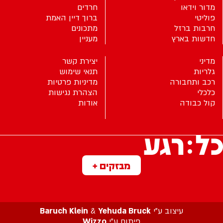
מדור וידאו
חרדים
פוליטי
ברוך דיין האמת
חרבות ברזל
מתכונים
חדשות בארץ
מעניין
מדיני
יצירת קשר
גלריות
תנאי שימוש
רכב ותחבורה
מדיניות פרטיות
כלכלי
הצהרת נגישות
קול כבודה
אודות
מבזקים +
עיצוב ע”י
Yehuda Bruck
&
Baruch Klein
פיתוח ע”י
Wizzo