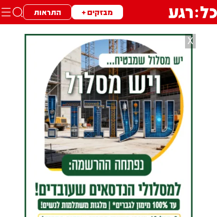
מבזקים +
התראות
X