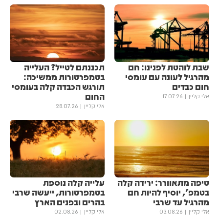
שבת לוהטת לפנינו: חם
תכננתם לטייל? העלייה
מהרגיל לעונה עם עומסי
בטמפרטורות ממשיכה:
חום כבדים
תורגש הכבדה קלה בעומסי
החום
אלי קליין
17.07.26
אלי קליין
28.07.26
טיפה מתאוורר: ירידה קלה
עלייה קלה נוספת
בטמפ', יוסיף להיות חם
בטמפרטורות, ייעשה שרבי
מהרגיל עד שרבי
בהרים ובפנים הארץ
אלי קליין
03.08.26
אלי קליין
02.08.26