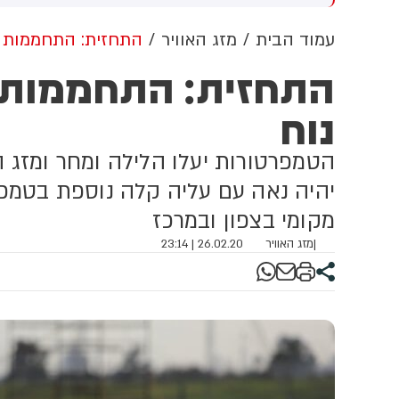
עבור 80% משרה - לצד אופציות
איים לשבור את הידיים והרגליים
ה
בשווי כולל של 3 מיליון שקל
של חייל צה"ל, בעוד שבפועל
עמוד הבית
מזג האוויר
התחזית: התחממות קל
מיר פרגר)
הוא איים לשבור את הידיים
התחזית: התחממות קל
והרגליים של פעיל שמאל (העין
השביעית)
נוח
הטמפרטורות יעלו הלילה ומחר ומזג האו
יהיה נאה עם עליה קלה נוספת בטמפר
מקומי בצפון ובמרכז
|
מזג האוויר
26.02.20 | 23:14