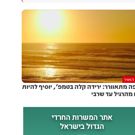
בעקבות ההפרה בלבנון, דיווחים
אמיצים שהתייצבו לשירות
מלבנון ומארה”ב מאשרים כי
מילואים ולחמו בגבורה כדי להגן
הלחץ האמריקאי מנע תגובה
על תושבי הצפון ומדינת ישראל.
ישראלית רחבה יותר. לפי העיתון
אנו מוסרים את תנחומינו מעומק
הלבנוני “נידאא’ אל־וטן”,
הלב למשפחות שאיבדו את היקר
ההתערבות האמריקאית היא
להן מכל, ומאחלים רפואה שלמה
שמנעה את ההסלמה בדרום
ללוחמינו שנפצעו באותה תקרית.
לבנון.
יהי זכר גיבורינו ברוך ונצור בלב
האומה"
האוויר
ה מתאוורר: ירידה קלה בטמפ', יוסיף להיות
מהרגיל עד שרבי