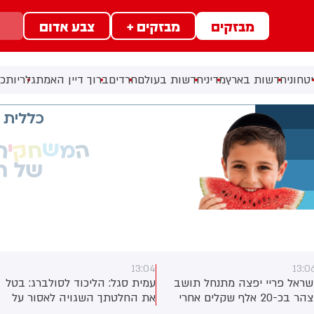
מבזקים
מבזקים +
צבע אדום
טחוני
חדשות בארץ
מדיני
חדשות בעולם
חרדים
ברוך דיין האמת
גלריות
כל
12:59
13:0
מית סגל: הליכוד לסולברג: בטל
אבי מוסקוב: הקבינט
ת החלטתך השגויה לאסור על
המדיני-ביטחוני יתכנס הערב
ציגי מפלגות בקלפיות לדווח מי
בשעה 19:00 במשרד רה״מ