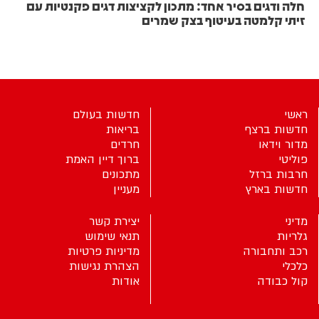
חלה ודגים בסיר אחד: מתכון לקציצות דגים פקנטיות עם
זיתי קלמטה בעיטוף בצק שמרים
ראשי
חדשות בעולם
חדשות ברצף
בריאות
מדור וידאו
חרדים
פוליטי
ברוך דיין האמת
חרבות ברזל
מתכונים
חדשות בארץ
מעניין
מדיני
יצירת קשר
גלריות
תנאי שימוש
רכב ותחבורה
מדיניות פרטיות
כלכלי
הצהרת נגישות
קול כבודה
אודות