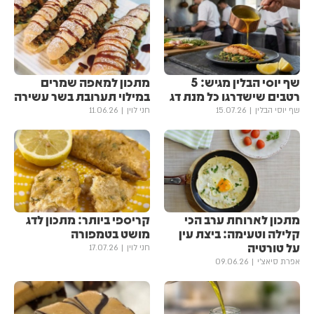
שף יוסי הבלין מגיש: 5
מתכון למאפה שמרים
רטבים שישדרגו כל מנת דג
במילוי תערובת בשר עשירה
שף יוסי הבלין
15.07.26
חני לוין
11.06.26
מתכון לארוחת ערב הכי
קריספי ביותר: מתכון לדג
קלילה וטעימה: ביצת עין
מושט בטמפורה
על טורטיה
חני לוין
17.07.26
אפרת סיאצ'י
09.06.26