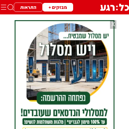
מבזקים +
התראות
X