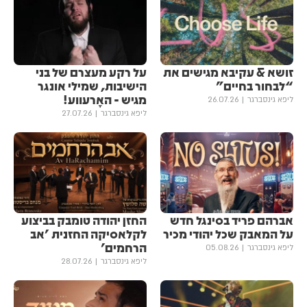
זושא & עקיבא מגישים את ​​
על רקע מעצרם של בני
“לבחור בחיים”
הישיבות, שמילי אונגר
מגיש - האָרעווע!
ליפא גינסברגר
26.07.26
ליפא גינסברגר
27.07.26
אברהם פריד בסינגל חדש
החזן יהודה טומבק בביצוע
על המאבק שכל יהודי מכיר
לקלאסיקה החזנית 'אב
הרחמים'
ליפא גינסברגר
05.08.26
ליפא גינסברגר
28.07.26