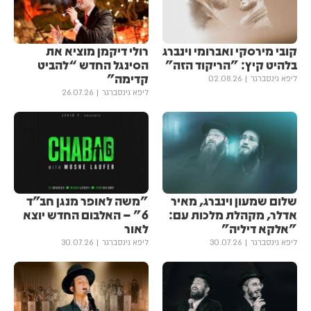
קובי מירסקי ואברומי וינברג
רולי דיקמן מוציא את
בלהיט קיץ: "הריקוד הזה"
הסינגל החדש “להביט
קדימה”
ליפא גינסברגר
02.08.26
ליפא גינסברגר
26.07.26
שלום שמעון וינברג, מאיר
"משה לאופר מנגן חב״ד
אדלר, מקהלת מלכות עם:
6" – האלבום החדש יוצא
"אלקא דיליה"
לאור
ליפא גינסברגר
30.07.26
ליפא גינסברגר
30.07.26