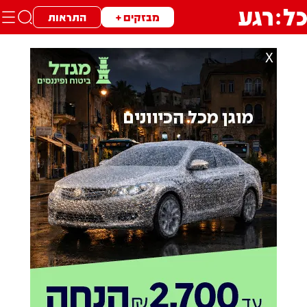
מבזקים +
התראות
X