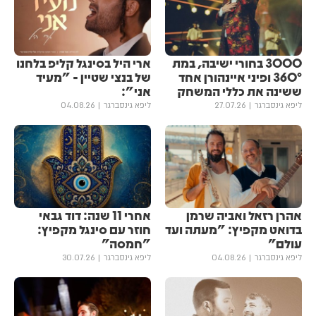
3000 בחורי ישיבה, במת
ארי היל בסינגל קליפ בלחנו
360° ופיני איינהורן אחד
של בנצי שטיין - "מעיד
ששינה את כללי המשחק
אני":
ליפא גינסברגר
27.07.26
ליפא גינסברגר
04.08.26
אהרן רזאל ואביה שרמן
אחרי 11 שנה: דוד גבאי
בדואט מקפיץ: "מעתה ועד
חוזר עם סינגל מקפיץ:
עולם"
"חמסה"
ליפא גינסברגר
04.08.26
ליפא גינסברגר
30.07.26