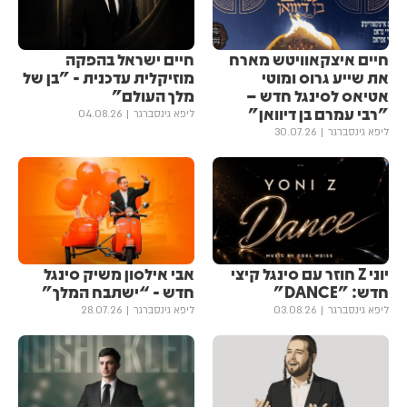
חיים איצקאוויטש מארח
חיים ישראל בהפקה
את שייע גרוס ומוטי
מוזיקלית עדכנית - "בן של
אטיאס לסינגל חדש –
מלך העולם"
"רבי עמרם בן דיוואן"
ליפא גינסברגר
04.08.26
ליפא גינסברגר
30.07.26
יוני Z חוזר עם סינגל קיצי
אבי אילסון משיק סינגל
חדש: "DANCE"
חדש - “ישתבח המלך”
ליפא גינסברגר
03.08.26
ליפא גינסברגר
28.07.26