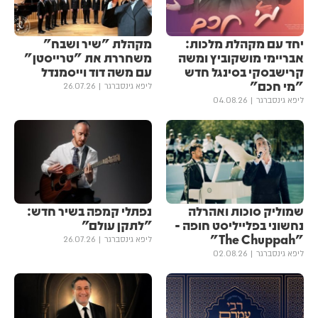
יחד עם מקהלת מלכות:
מקהלת "שיר ושבח"
אבריימי מושקוביץ ומשה
משחררת את "טרייסטן"
קרישבסקי בסינגל חדש
עם משה דוד וייסמנדל
"מי חכם"
ליפא גינסברגר
26.07.26
ליפא גינסברגר
04.08.26
שמוליק סוכות ואהרלה
נפתלי קמפה בשיר חדש:
נחשוני בפלייליסט חופה -
״לתקן עולם״
"The Chuppah"
ליפא גינסברגר
26.07.26
ליפא גינסברגר
02.08.26