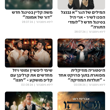
המילים של הגר"א נבנצל
משה קליין בסינגל חדש
הפכו לשיר - ארי היל
"דור של אמונה"
בסינגל חדש ל"לומדי
ליפא גינסברגר
28.07.26
התורה"
ליפא גינסברגר
28.07.26
היסטוריה מוזיקלית
שימי ליפשיץ ומוטי ויזל
מפוארת בתוך פרויקט אחד
מחדשים את קרליבך עם
- "תולדות המוזיקה"
קליפ מושקע - "חננו"
ליפא גינסברגר
03.08.26
ליפא גינסברגר
02.08.26