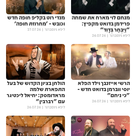
מנחם לוי מארח את שמחה
מנדי רוט בקליפ חופה חדש
פרידמן בדואט מקפיץ:
וכובש - 'מחרוזת חופה'
"וַיִּבְחַר בְּדָוִד"
ליפא גינסברגר
27.07.26
ליפא גינסברגר
26.07.26
הרשי אייזנבך וילד הפלא
הולחן בציון הקדוש של בעל
יוסי ווברמן בדואט חדש -
התפארת שלמה
"כי ניחם"
מראדומסק: יחיאל ליכטיגר
עם "רברבין"
ליפא גינסברגר
26.07.26
ליפא גינסברגר
26.07.26