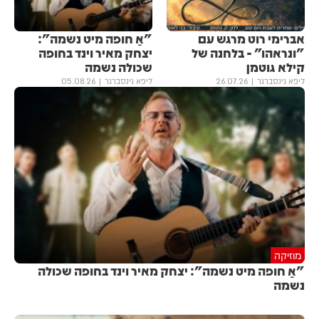
אברימי רוט מרגש עם
"אַ חופה מיט נשמה":
"ונראהו” - בלחנה של
יצחק מאיר וינד בחופה
קילא גוטמן
שכולה נשמה
ליפא גינסברגר
26.07.26
ליפא גינסברגר
05.08.26
מוזיקה
"אַ חופה מיט נשמה": יצחק מאיר וינד בחופה שכולה
נשמה