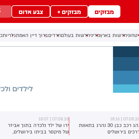
מבזקים
מבזקים +
צבע אדום
טחוני
חדשות בארץ
מדיני
חדשות בעולם
חרדים
ברוך דיין האמת
גלריות
כל
07.08.26 | 18:07
07.08.26 | 18:1
נהג רכב כבן 30 נהרג בתאונת
ידו של ילד נלכדה בתוך אביזר
רכים בירושלים
של מיקסר בביתו בירושלים,
לוחמי כבאות והצלה הוזעקו