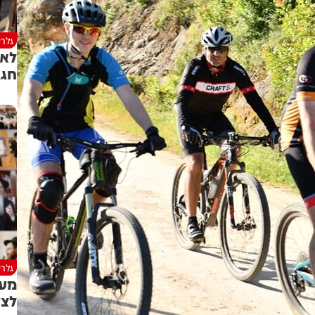
גלרי
לא 
חגג
גלרי
מעמ
לצע