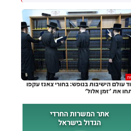
גולדברג פולין ז"ל שהתקיים
הותקפו על ידי טילים וכטב"מים
הבוקר בשכונת בקעה בירושלים
בזמן מעבר בהורמוז, שלושה
מהם במהלך השבוע
ות
ד עולם הישיבות בנופש: בחורי צאנז עקפו
חו את 'זמן אלול'