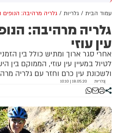
שדוד. צוותי מד"א העניקו להם
מכוון ברשתות החברתיות, כך
פול רפואי בזירה
עולה מניתוח חדש של
עמוד הבית
גלריות
גלריה מרהיבה: הנופים ה
CyberWell, ארגון המנטר
גלריה מרהיבה: הנופ
אנטישמיות ברשת. הדו"ח מצא כי
פוסטים זהים ב-X שותפו
עין עוזי
בצרפתית, אנגלית וספרדית,
בטענה שיהודים הם שהציתו
במכוון את השריפות בצרפת,
אחרי סגר ארוך ומתיש כולל בין הזמני
ספרד ונורבגיה בטרה להרוויח
פוליטית או כלכלית מהמצב.
לטיול במעיין עין עוזי, הממוקם בין הי
ולשכונת עין כרם וחזר עם גלריה מרהי
|
גלריות
18.05.20 | 10:10