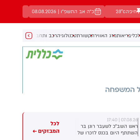
חיפה
28°c
כ"ה אב התשפ"ו | 08.08.2026
כלי
בריאות
מזג האוויר
תקשורת
טכנולוגיה
רכב ותחבורה
מעניין
מוזיקה
מ
07.08.26 | 17:23
07.08.26 | 17:40
לכל
ראש השב"כ לשעבר רונן בר
חברת הנפט הלאומית של אבו
המבזקים ←
השתתף היום בכנס לזכרו של
דאבי טוענת: מאז תחילת
החטוף שנרצח בשבי הרש
המלחמה - 15 מכלי השיט