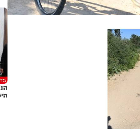
גלרי
הנכ
היכ