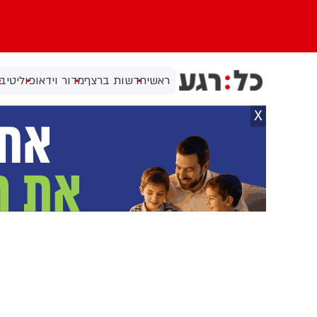
ראשי
חדשות ברצף
מדור וידאו
פוליטי
בי
X