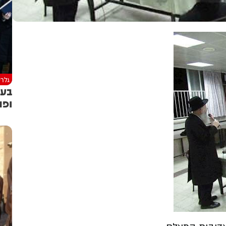
גלרי
בעו
ופת