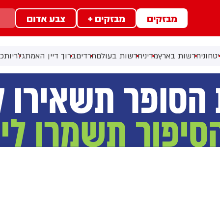
מבזקים
מבזקים +
צבע אדום
טחוני
חדשות בארץ
מדיני
חדשות בעולם
חרדים
ברוך דיין האמת
גלריות
כל