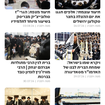
תיעוד עוצמתי: אלפים חגגו
תיעוד מצפת: הגרי"ז
את יום ההצלה בחצר
סולובייצ'יק מבריסק
סקולען ירושלים
בשיעור מיוחד לתלמידיו
משה ויסברג
26.07.26
משה ויסברג
03.08.26
ויקרא שמו בישראל:
ברית לנין הרבי מתולדות
שמחת הברית לבנו של
אברהם יצחק | הרבי
האדמו"ר מסאדיגורה
מוויז'ניץ לונדון כובד
בברכות
משה ויסברג
29.07.26
משה ויסברג
30.07.26