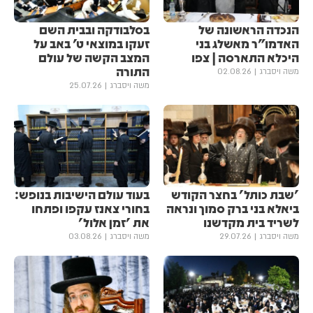
הנכדה הראשונה של
בסלבודקה ובבית השם
האדמו"ר מאשלג בני
זעקו במוצאי ט' באב על
היכלא התארסה | צפו
המצב הקשה של עולם
התורה
משה ויסברג
02.08.26
משה ויסברג
25.07.26
'שבת כותל' בחצר הקודש
בעוד עולם הישיבות בנופש:
ביאלא בני ברק סמוך ונראה
בחורי צאנז עקפו ופתחו
לשריד בית מקדשנו
את 'זמן אלול'
משה ויסברג
29.07.26
משה ויסברג
03.08.26