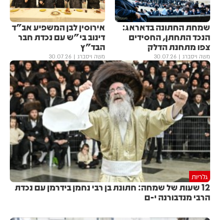
שמחת החתונה בדאראג:
אירוסין לבן המשפיע אב"ד
הנכד התחתן, החסידים
דינוב בי"ש עם נכדת חבר
צפו מתחנת הדלק
הבד"ץ
משה ויסברג
30.07.26
משה ויסברג
30.07.26
גלריות
12 שעות של שמחה: חתונת בן רבי נחמן בידרמן עם נכדת
הרבי מנדבורנה י-ם