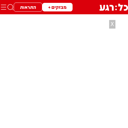
מבזקים +
התראות
X