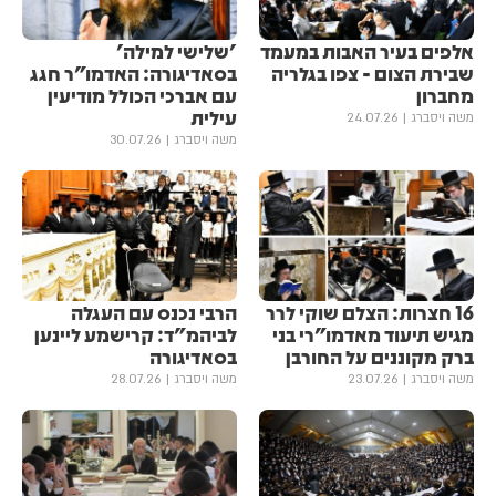
אלפים בעיר האבות במעמד
'שלישי למילה'
שבירת הצום - צפו בגלריה
בסאדיגורה: האדמו"ר חגג
מחברון
עם אברכי הכולל מודיעין
עילית
משה ויסברג
24.07.26
משה ויסברג
30.07.26
16 חצרות: הצלם שוקי לרר
הרבי נכנס עם העגלה
מגיש תיעוד מאדמו"רי בני
לביהמ"ד: קרישמע ליינען
ברק מקוננים על החורבן
בסאדיגורה
משה ויסברג
23.07.26
משה ויסברג
28.07.26