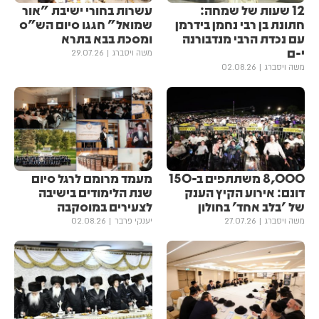
12 שעות של שמחה:
עשרות בחורי ישיבת "אור
חתונת בן רבי נחמן בידרמן
שמואל" חגגו סיום הש"ס
עם נכדת הרבי מנדבורנה
ומסכת בבא בתרא
י-ם
משה ויסברג
29.07.26
משה ויסברג
02.08.26
8,000 משתתפים ב-150
מעמד מרומם לרגל סיום
דונם: אירוע הקיץ הענק
שנת הלימודים בישיבה
של 'בלב אחד' בחולון
לצעירים במוסקבה
משה ויסברג
27.07.26
יענקי פרבר
02.08.26