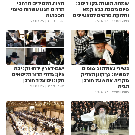
שמחת התורה בקוידינוב:
מאות תלמידים מרחבי
סיום מסכת בבא קמא
הדרום חגגו עשרות סיומי
וחלוקת פרסים למצטיינים
מסכתות
משה ויסברג
26.07.26
משה ויסברג
27.07.26
בשירי גאולה וכיסופים
יֵשְׁבוּ לָאָרֶץ יִדְּמוּ זִקְנֵי בַת
למשיח: כך קונן הצדיק
צִיּוֹן: גדולי הדור הליטאים
מקרית אתא על חורבן
מקוננים על החורבן
הבית
משה ויסברג
23.07.26
משה ויסברג
23.07.26