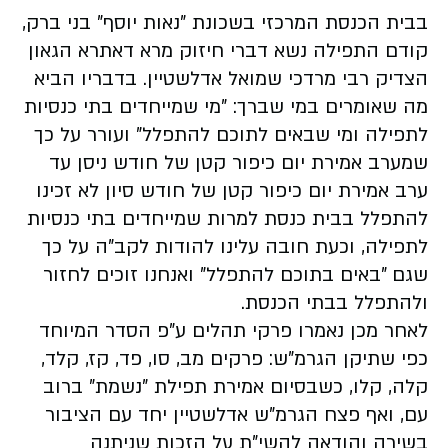
בבית הכנסת המרכזי בשכונת "נאות יוסף" בני ברק,
קודם התפילה נשא דברי חיזוק מרא דאתרא הגאון
הצדיק רבי מרדכי שמואל אדלשטיין. בדבריו הביא
מה שאומרים במי שברך: "מי שמייחדים בתי כנסיות
לתפילה ומי שבאים לתוכם להתפלל" ועורר על כך
שמערב אמירת יום כיפור קטן של חודש ניסן עד
ערב אמירת יום כיפור קטן של חודש סיון לא זכינו
להתפלל בבית כנסת למרות שמייחדים בתי כנסיות
לתפילה, וכעת חובה עלינו להודות לקב"ה על כך
שגם "באים בתוכם להתפלל" ואנחנו זוכים לחזור
ולהתפלל בבתי הכנסת.
לאחר מכן נאמרו פרקי תהלים ע"פ הסדר המיוחד
כפי שתיקן הגרמ"ש: פרקים מב, סו, פד, קז, קלד,
קלה, קלו, כשבסיום אמירת תפילת "נשמת" ברוב
עם, ואף פצח הגרמ"ש אדלשטיין יחד עם הציבור
בשירה והודאה להשי"ת על הזכות שניתנה