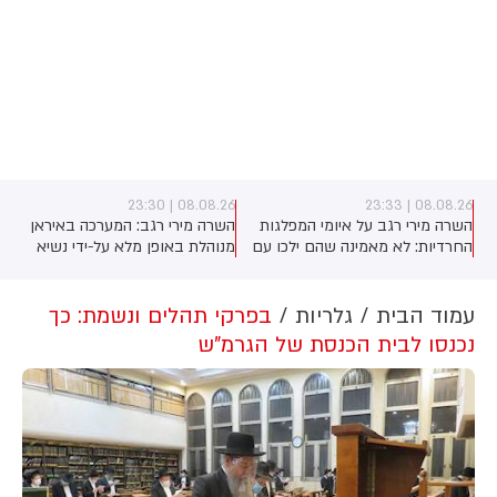
08.08.26 | 23:30
08.08.26 | 23:33
השרה מירי רגב על איומי המפלגות
השרה מירי רגב: המערכה באיראן
החרדיות: לא מאמינה שהם ילכו עם
מנוהלת באופן מלא על-ידי נשיא
)
איזנקוט, נכון שהם לא קיבלו את כל
ארה"ב טראמפ. האמריקנים בדרך
מה שרצו - אבל הם גם מבינים
להסכם, אך אנחנו הבהרנו שאם
שהם צריכים להתגייס". על יאיר גולן
איראן תתקוף את ישראל - אנחנו
עמוד הבית
גלריות
בפרקי תהלים ונשמת: כך
אמרה השרה: "הוא עומד בראש
לא מחוייבים לשום הסכם
נכנסו לבית הכנסת של הגרמ"ש
מפלגה תומכת טרור". לסיום פנתה
לגלעד ארדן: "אל תבזבז קולות של
הימין"