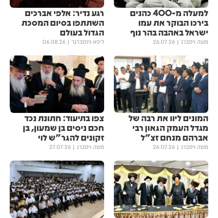
למעלה מ-400 כהנים
רגע נדיר: אלפי אברכים
בירכו הבוקר את עמו
השתתפו בסיום המסכת
ישראל באהבה בהר נוף
הגדול בעולם
משה ויסברג
26.07.26
ליפא גינסברגר
06.08.26
המונים ליוו את רבה של
צפו בתיעוד: חתונת נכד
מגדל העמק הגאון רבי
חכם ניסים בן שמעון, בן
אברהם מנחם זצ"ל
זקונים להגר"ש לוי
משה ויסברג
26.07.26
משה ויסברג
27.07.26