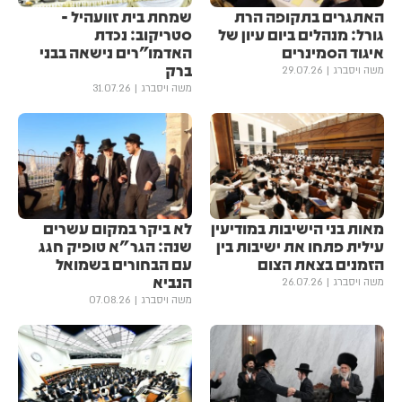
האתגרים בתקופה הרת
שמחת בית זוועהיל -
גורל: מנהלים ביום עיון של
סטריקוב: נכדת
איגוד הסמינרים
האדמו"רים נישאה בבני
ברק
משה ויסברג
29.07.26
משה ויסברג
31.07.26
מאות בני הישיבות במודיעין
לא ביקר במקום עשרים
עילית פתחו את ישיבות בין
שנה: הגר"א טופיק חגג
הזמנים בצאת הצום
עם הבחורים בשמואל
הנביא
משה ויסברג
26.07.26
משה ויסברג
07.08.26