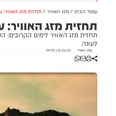
וון ברשתות החברתיות, כך
ל
לה מניתוח חדש של
עמוד הבית
מזג האוויר
תחזית מזג האוויר: 
CyberWell, ארגון המנטר
תחזית מזג האוויר: 
טישמיות ברשת. הדו"ח מצא כי
פוסטים זהים ב-X שותפו
רפתית, אנגלית וספרדית,
תחזית מזג האוויר לימים הקרובים: ה
ענה שיהודים הם שהציתו
לעונה
כוון את השריפות בצרפת,
רד ונורבגיה בטרה להרוויח
|
מזג האוויר
01.06.20 | 09:52
ליטית או כלכלית מהמצב.