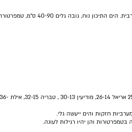
היום (שני) יהיה בהיר ונוח. הטמפרטורות יעלו מעט ועדיין יהיה קר מהרגיל לעונה. ינשבו רוחות צפון מערבית. הים התיכון נוח, גובה גלים 40-90 ס"מ, טמ
הטמפרטורות החזויות להיום: בירושלים 27-13 תל אביב 25-21, חיפה 24-18, באר שבע 31-15, צפת 25-12 אריאל 26-14, מודיעין 30-13 , טבריה 32-15, אילת
רביות חזקות והים ייעשה גלי.
 בטמפרטורות והן יהיו רגילות לעונה.