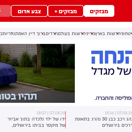
מבזקים
מבזקים +
צבע אדום
טחוני
חדשות בארץ
מדיני
חדשות בעולם
חרדים
ברוך דיין האמת
גלריות
כל
07.08.26 | 17:40
07.08.26 | 18:0
דו של ילד נלכדה בתוך אביזר
ראש השב"כ לשעבר רונן בר
ל מיקסר בביתו בירושלים,
השתתף היום בכנס לזכרו של
וחמי כבאות והצלה הוזעקו
החטוף שנרצח בשבי הרש