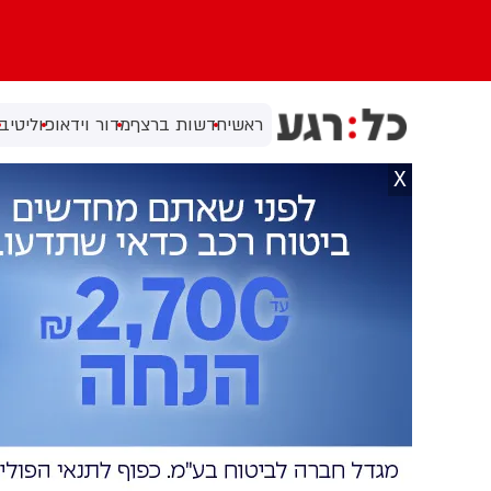
ראשי
חדשות ברצף
מדור וידאו
פוליטי
בי
X