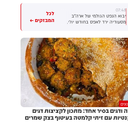
07:46
07:48
לכל
יבוא הנפט הגולמי של ארה"ב
מחירי הנחושת זינקו אמש לשיא
המבזקים ←
מסעודיה ירד לאפס בחודש יולי,
חדש, וחוו עלייה של 51% במהל
לראשונה מאז 1985, לאור
השנה האחרונה.
השיבושים במצר הורמוז
שהעבירו את כל רכישותהנפט
של ארה"ב לוונצואלה. מקור:
בלומברג
ונים
 ודגים בסיר אחד: מתכון לקציצות דגים
טיות עם זיתי קלמטה בעיטוף בצק שמרים