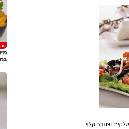
מתכ
מיו
במי
לקית וצנובר קלוי