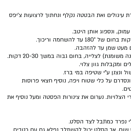
 עיגולים ואת הבטטה נקלף ונחתוך לרצועות צ'יפס
וק, ונספוג אותן היטב.
עם מעט שמן עד להזהבה.
את עגבניות השרי נכניס בשלמותן לתבנית (שאינה משומנת) לצלייה, בחום גבוה במשך 20-30 דקות.
 ומקבלות גוון צלוי.
 ונצנן ע"י שטיפה במי ברז.
סדרם על כלי שטוח ויפה, נוסיף חצאי פרוסות
ים.
י הצלויות. נערום את צינורות הפסטה ומעל נוסיף את
י נפרד כמתבל לצד הסלט.
שום, אך הסלט יכול להשתלב נפלא גם עם רטבים