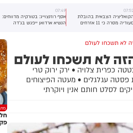
07:49
07:5
קואליציה הצבאית בהובלת
אסף רוזנצוייג: בטורקיה מדווחים:
סעודיה מסרה כי 11 אזרחים
הנשיא ארדואן ייפגש בג'דה
פצעו בתקיפה של החות'ים
שבסעודיה עם יורש העצר
דרום המדינה. על פי הדיווח, בין
הסעודי מוחמד בן סלמאן וראש
פצועים - ילד בן 4.
ממשלת פקיסטן שהבאז שריף
 לא תשכחו לעולם
כדי לחתום על הסכם שיתוף
זה לא תשכחו לעולם
הפעולה הביטחוני בין המדינות
טטה כפרית צלויה • ירק ירוק טרי
ת פסטה עגלגלים • מעטה הפיצוחים
קים לסלט חותם אנין ויוקרתי
מתכ
חלה
פקנ