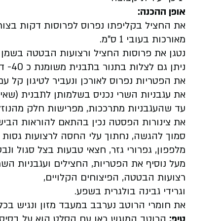
אופן ההכנה
:
את החציל בקליפתו נפרוס לפרוסות דקות בצורת
מאורכות בעובי 1 ס"מ.
נטגן את פרוסות החציל ורצועות הבטטה בשמן עמ
ניתן גם לצלות בתנור בתבנית משומנת כ 40- דקות בחום של 180° עד להשחמה וריכוך.
את הפטריות נפרוס לאורכן ונעביר לטיגון קל 
עד שהעגבניות מתרככות, מפרישות חלק מהנוזלים
את צינורות הפסטה נכין בהתאם להוראות הבישול
סמוך להגשה, נחתוך עלי החסה לרצועות גסות ונ
מלפפון, גפרורי גזר, חצאי טבעות בצל סגול ונבט
מעל נוסיף את הפטריות, החצילים ועגבניות השר
רצועות הבטטה, הפיצוחים הקלויים,
וגרידי גבינה בולגרית בשפע.
את חומרי הרוטב נערבב במעבד מזון ונגיש בכל
טי
פ
:
הרוטב המוגש כאן עם הסלט הוא על בסיס 