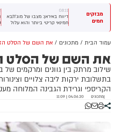
2
08:11
08:
מבזקים
ן פישר: שדה התעופה בקטניה
דיווח באיראן: מצבו של מוג'תבא
ה
חמים
סיציליה נסגר להמראות
חמינאי קריטי ביותר והוא עלול
חיתות בשל התפרצות
למות בכל רגע. שני מקורות
נ
ודשת של הר הגעש אטנה.
המקורבים לנשיא איראן מסרו
ב
לאתר האופוזיציה IranWire כי
ה
עמוד הבית
מתכונים
את השם של הסלט הזה
השיח על מצבו מדובר בדרגים
את השם של הסלט ה
הבכירים ביותר במשטר.
לדבריהם, חמינאי לא נפגש עם
אף חבר קבינט מאז התקיפה
שילוב מרתק בין גוונים ומרקמים של ב
האמריקנית שבה נהרג אביו ובני
בתשלובת ירקות ליבה צלויים וצינורו
משפחה נוספים.
הקריספי וגרידת הגבינה המלוחה מעני
|
מתכונים
04.06.20 | 11:09