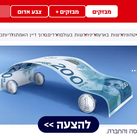
מבזקים
מבזקים +
צבע אדום
טחוני
חדשות בארץ
מדיני
חדשות בעולם
חרדים
ברוך דיין האמת
גלריות
כל