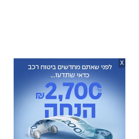
X
הלווית הגרא"י כרמל זצ"ל צילום: שוקי לרר