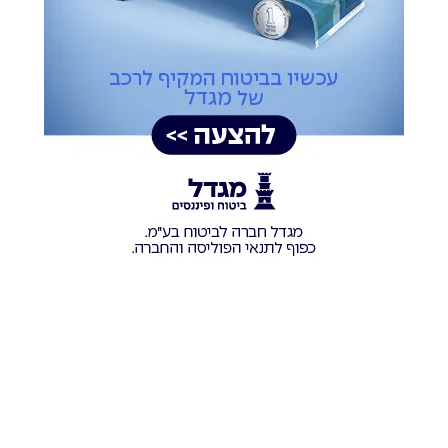
הלווית הגרא"י כרמל זצ"ל צילום: שוקי לרר