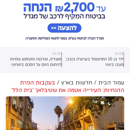
13:00
13:05
ילד בן 10 התחשמל בערערה בנגב;
סעודיה, טורקיה ופקיסטן צפויות
מצבו בינוני
לחתום היום על הסכם ביטחוני
שירחיב את שיתוף הפעולה ביניהן,
כך מסרו גורמים בטורקיה
ובפקיסטן. לפי גורם ביטחוני טורקי,
עמוד הבית
חדשות בארץ
בעקבות הפרת
ההסכם צפוי להיחתם בסעודיה
ההנחיות: העירייה אטמה את שטיבלאך 'בית הלל'
במהלך פגישה בין יורש העצר
מוחמד בן סלמאן, נשיא טורקיה,
רג'פ טאיפ ארדואן וראש ממשלת
פקיסטן, שהבז שריף.