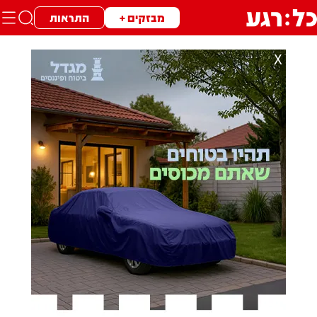
מבזקים +
התראות
X