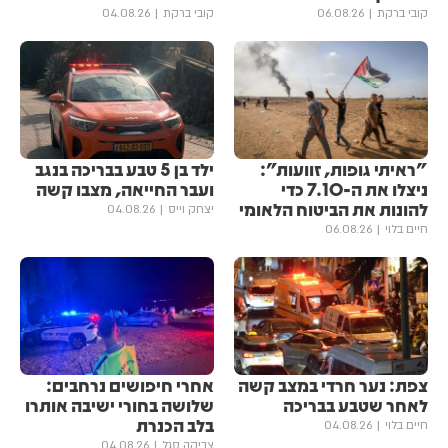
קובי ברקת
06.08.26
קובי ברקת
04.08.26
"ראיתי גופות, זוועות":
ילד בן 5 טבע בבריכה בנגב
ניצלו את ה-7.10 כדי
ועבר החייאה, מצבו קשה
להונות את הביטוח הלאומי
יצחק וייס
04.08.26
חיים בלוי
06.08.26
צפת: נער חרדי במצב קשה
אחרי חיפושים נרחבים:
לאחר שטבע בבריכה
שלושה בחורי ישיבה אותרו
בלב הכנרת
חיים בלוי
04.08.26
צביקה סגל
04.08.26