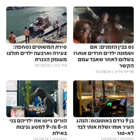
נס בבין הזמנים: אם
סירת המשוטים נסחפה:
ושמונה ילדים חרדים אותרו
צעירה וארבעה ילדים חולצו
בשלום לאחר שאבד עמם
מעומק הכנרת
הקשר
אייל טירן
05.08.26
אוריאל פיליפ
04.08.26
בן 9 נרדם באוטובוס: הנהג
הורים גייסו את ילדיהם בני
העיר אותי ושלח אותי לבד
ה-8 וה-9 למסע גניבות
לא-טור
באילת
חיים בלוי
05.08.26
יצחק וייס
04.08.26