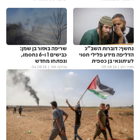
נחשף: דוברות השב"כ
שריפה באזור בן שמן:
הדליפה מידע פלילי חסוי
כבישים 1 ו-6 נחסמו,
לעיתונאי בן כספית
ונפתחו מחדש
מאיר רוזן
05.08.26
צביקה סגל
04.08.26