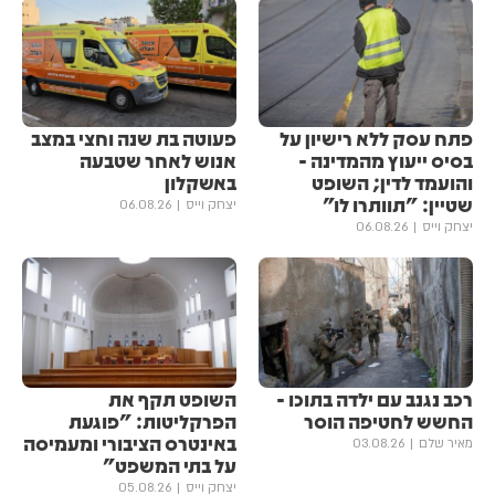
פתח עסק ללא רישיון על
פעוטה בת שנה וחצי במצב
בסיס ייעוץ מהמדינה -
אנוש לאחר שטבעה
והועמד לדין; השופט
באשקלון
שטיין: "תוותרו לו"
יצחק וייס
06.08.26
יצחק וייס
06.08.26
רכב נגנב עם ילדה בתוכו -
השופט תקף את
החשש לחטיפה הוסר
הפרקליטות: "פוגעת
באינטרס הציבורי ומעמיסה
מאיר שלם
03.08.26
על בתי המשפט"
יצחק וייס
05.08.26