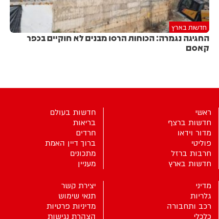
חדשות בארץ
החגיגה נגמרה: הכוחות הרסו מבנים לא חוקיים בכפר
קאסם
ראשי
חדשות בעולם
חדשות ברצף
בריאות
מדור וידאו
חרדים
פוליטי
ברוך דיין האמת
חרבות ברזל
מתכונים
חדשות בארץ
מעניין
מדיני
יצירת קשר
גלריות
תנאי שימוש
רכב ותחבורה
מדיניות פרטיות
כלכלי
הצהרת נגישות