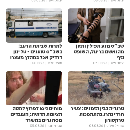
יצחק וייס
06.08.26
יצחק וייס
06.08.26
שב"ס מנע תפילין ומזון
למרות שביתת הרעב:
מהנאשם בריגול, השופט
בשב"ס טוענים - טל ינון
נזף
דרדיק אכל במהלך מעצרו
יצחק וייס
05.08.26
מאיר שלם
03.08.26
טרגדיה בבין הזמנים: צעיר
מוחים ניסו לפרוץ למטה
חרדי נהרג בהתהפכות
הציונות הדתית; העובדים
טרקטורון
מסתגרים במשרד
אוריאל פיליפ
03.08.26
אביחי חבר
05.08.26