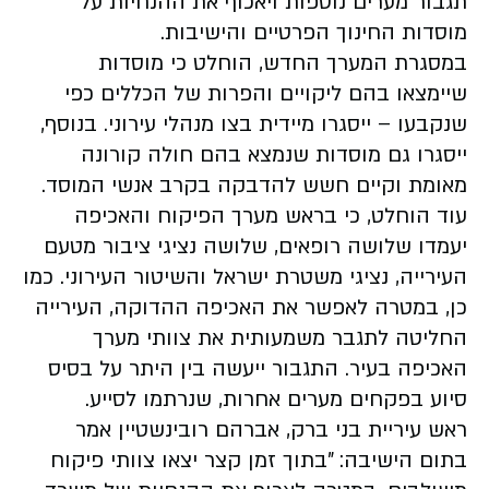
תגבור מערים נוספות ויאכוף את ההנחיות על
מוסדות החינוך הפרטיים והישיבות.
במסגרת המערך החדש, הוחלט כי מוסדות
שיימצאו בהם ליקויים והפרות של הכללים כפי
שנקבעו – ייסגרו מיידית בצו מנהלי עירוני. בנוסף,
ייסגרו גם מוסדות שנמצא בהם חולה קורונה
מאומת וקיים חשש להדבקה בקרב אנשי המוסד.
עוד הוחלט, כי בראש מערך הפיקוח והאכיפה
יעמדו שלושה רופאים, שלושה נציגי ציבור מטעם
העירייה, נציגי משטרת ישראל והשיטור העירוני. כמו
כן, במטרה לאפשר את האכיפה ההדוקה, העירייה
החליטה לתגבר משמעותית את צוותי מערך
האכיפה בעיר. התגבור ייעשה בין היתר על בסיס
סיוע בפקחים מערים אחרות, שנרתמו לסייע.
ראש עיריית בני ברק, אברהם רובינשטיין אמר
בתום הישיבה: "בתוך זמן קצר יצאו צוותי פיקוח