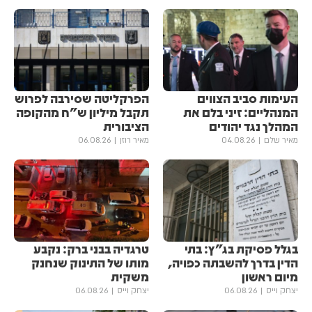
העימות סביב הצווים
הפרקליטה שסירבה לפרוש
המנהליים: זיני בלם את
תקבל מיליון ש"ח מהקופה
המהלך נגד יהודים
הציבורית
מאיר שלם
04.08.26
מאיר רוזן
06.08.26
בגלל פסיקת בג"ץ: בתי
טרגדיה בבני ברק: נקבע
הדין בדרך להשבתה כפויה,
מותו של התינוק שנחנק
מיום ראשון
משקית
יצחק וייס
06.08.26
יצחק וייס
06.08.26