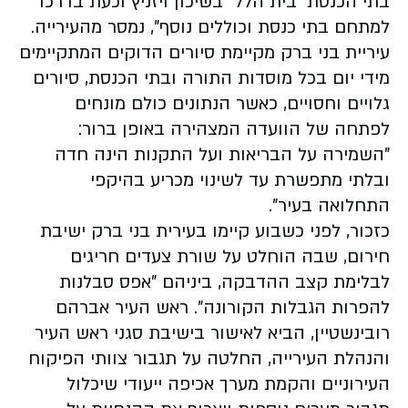
בתי הכנסת "בית הלל" בשיכון ויזניץ וכעת בדרכו
למתחם בתי כנסת וכוללים נוסף", נמסר מהעירייה.
עיריית בני ברק מקיימת סיורים הדוקים המתקיימים
מידי יום בכל מוסדות התורה ובתי הכנסת, סיורים
גלויים וחסויים, כאשר הנתונים כולם מונחים
לפתחה של הוועדה המצהירה באופן ברור:
"השמירה על הבריאות ועל התקנות הינה חדה
ובלתי מתפשרת עד לשינוי מכריע בהיקפי
התחלואה בעיר".
כזכור, לפני כשבוע קיימו בעירית בני ברק ישיבת
חירום, שבה הוחלט על שורת צעדים חריגים
לבלימת קצב ההדבקה, ביניהם "אפס סבלנות
להפרות הגבלות הקורונה". ראש העיר אברהם
רובינשטיין, הביא לאישור בישיבת סגני ראש העיר
והנהלת העירייה, החלטה על תגבור צוותי הפיקוח
העירוניים והקמת מערך אכיפה ייעודי שיכלול