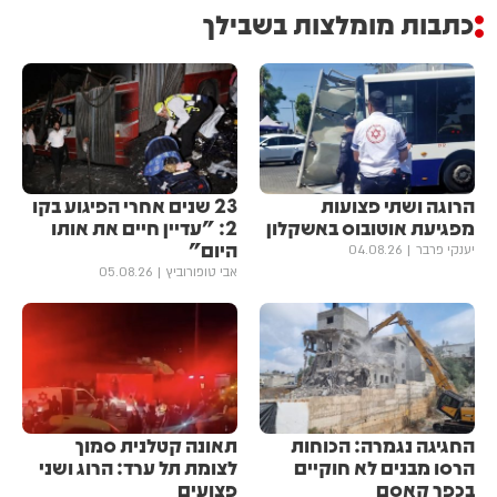
כתבות מומלצות בשבילך
הרוגה ושתי פצועות
23 שנים אחרי הפיגוע בקו
מפגיעת אוטובוס באשקלון
2: "עדיין חיים את אותו
היום"
יענקי פרבר
04.08.26
אבי טופורוביץ
05.08.26
החגיגה נגמרה: הכוחות
תאונה קטלנית סמוך
הרסו מבנים לא חוקיים
לצומת תל ערד: הרוג ושני
בכפר קאסם
פצועים