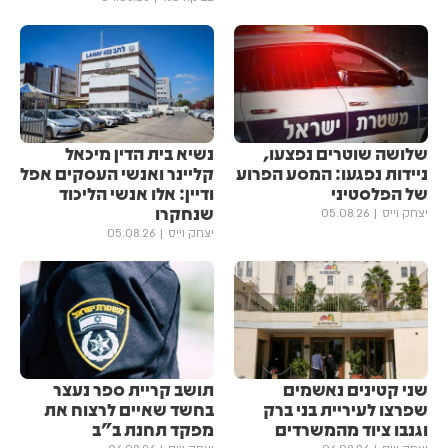
שלושה שוטרים נפצעו,
נשיא בית הדין מיכאל
ניידות נפגעו: המסע הפרוע
קליינר ואנשי העסקים אפל
של הפלסטיני
ודיין: אלו אנשי הליכוד
שנחקרו
יצחק וייס
05.08.26
יצחק וייס
05.08.26
שני קטינים נאשמים
תושב קריית ספר נעצר
שפרצו לעיריית בני ברק
בחשד שאיים לרצוח את
וגנבו ציוד מהמשרדים
מפקד תחנת ב"ב