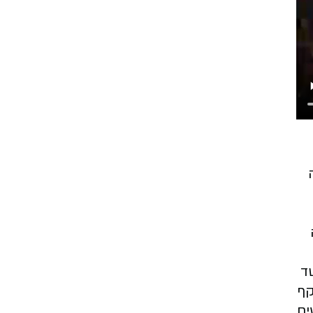
ד
קף
ים