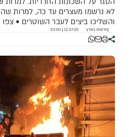
הסגר על השכונות החרדיות. למרות
הביטחון (שפירא)
לא נרשמו מעצרים עד כה, למרות שהמפ
והשליכו ביצים לעבר השוטרים • צפו
|
חדשות בארץ
12.07.20 | 23:00