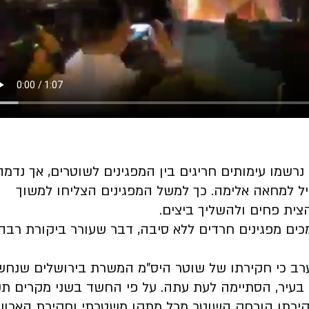
רשמו עימותים חריגים בין המפגינים לשוטרים, אך נדמה
ל למחאה אלימה. כך למשל המפגינים הצליחו למשוך
צית פחים ולהשליך ביצים.
מכים מפגינים חרדים ללא סיבה, דבר שעורר ביקורת רבה
ערב כי חקירתו של שוטר היס"מ המשרת בירושלים שנחש
עיר, הסתיימה לעת עתה. על פי החשד בשני מקרים ת
חקירתו הורחק השוטר מכל מתקן משטרתי וחקירת הארוע