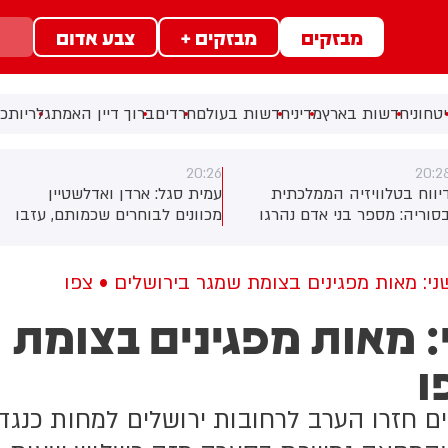
מבזקים
מבזקים +
צבע אדום
טחוני
חדשות בארץ
מדיני
חדשות בעולם
חרדים
ברוך דיין האמת
גלריות
כל
20:26
20:2
יווח בטלוויזיה הממלכתית
עמית סגל: ארדן ואדלשטיין
סוריה: מספר בני אדם נהרגו
מכוונים לבוחרים שכמותם, עזבו
נפצעו בפיצוץ שאירע באזור
את הליכוד אבל נשארו בימין
משק
י: מאות מפגינים בצומת שמגר בירושלים • צפו
 מאות מפגינים בצומת
ו
 חזרו הערב לרחובות ירושלים למחות כנגד