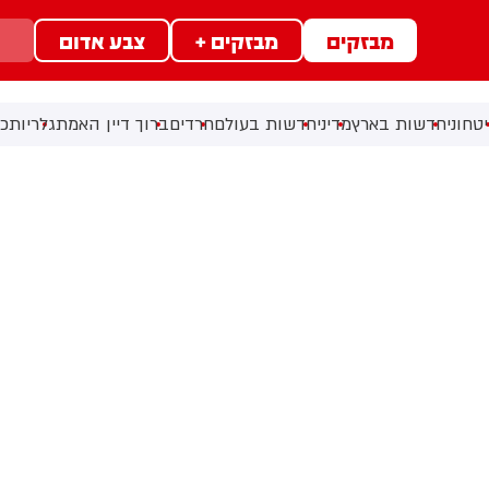
מבזקים
מבזקים +
צבע אדום
טחוני
חדשות בארץ
מדיני
חדשות בעולם
חרדים
ברוך דיין האמת
גלריות
כל