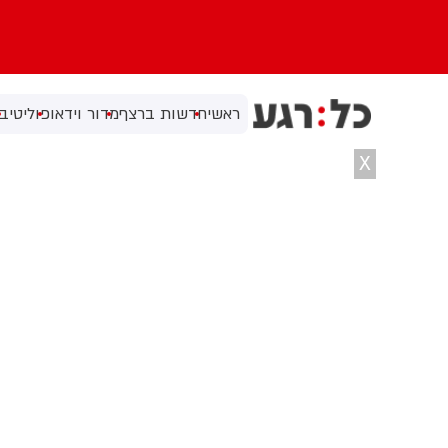
ראשי
חדשות ברצף
מדור וידאו
פוליטי
בי
X