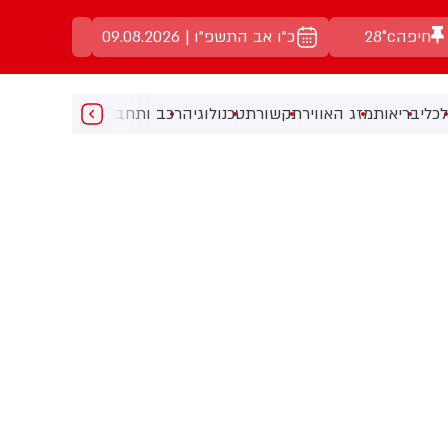
חיפה
28°c
כ"ו אב התשפ"ו | 09.08.2026
כלי
בריאות
מזג האוויר
תקשורת
טכנולוגיה
רכב ותחבורה
מעניין
מוזיקה
מ