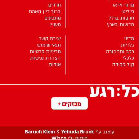
מדור וידאו
חרדים
פוליטי
ברוך דיין האמת
חרבות ברזל
מתכונים
חדשות בארץ
מעניין
מדיני
יצירת קשר
גלריות
תנאי שימוש
רכב ותחבורה
מדיניות פרטיות
כלכלי
הצהרת נגישות
קול כבודה
אודות
מבזקים +
עיצוב ע”י
Yehuda Bruck
&
Baruch Klein
פיתוח ע”י
Wizzo