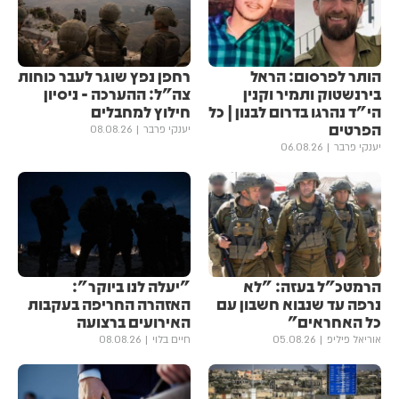
הותר לפרסום: הראל
רחפן נפץ שוגר לעבר כוחות
בירנשטוק ותמיר וקנין
צה"ל: ההערכה - ניסיון
הי"ד נהרגו בדרום לבנון | כל
חילוץ למחבלים
הפרטים
יענקי פרבר
08.08.26
יענקי פרבר
06.08.26
הרמטכ"ל בעזה: "לא
"יעלה לנו ביוקר":
נרפה עד שנבוא חשבון עם
האזהרה החריפה בעקבות
כל האחראים"
האירועים ברצועה
אוריאל פיליפ
05.08.26
חיים בלוי
08.08.26