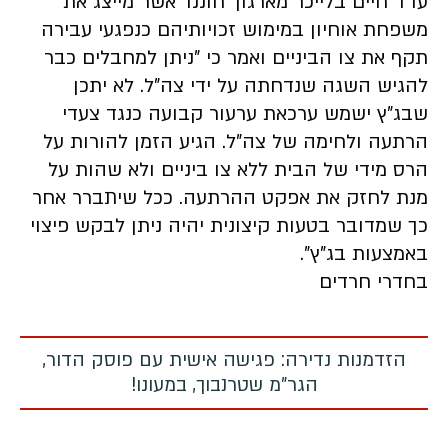
עו"ד חיים בלייכר מארגון 'חוננו' אשר מייצג את
משפחת אוחיון במימוש זכויותיהם כנפגעי עבירה
תקף את צו הביניים ואמר כי "ניתן למחבלים כבר
להגיש השגה שנדחתה על ידי צה"ל. לא יתכן
שבג"ץ ישמש ערכאת ערעור קבועה כנגד צעדי
הרתעה ולחימה של צה"ל. הגיע הזמן להורות על
הרס מידי של הבית ללא צו ביניים ולא שהות על
מנת לחזק את אפקט ההרתעה. ככל שיתברר אחר
כך שמדובר בטעות קיצונית יהיה ניתן לבקש פיצוי
באמצעות בג"ץ".
בחדרי חרדים
הזדמנות נדירה: פגישה אישית עם פוסק הדור,
הגר"מ שטרנבוך, במעונו!