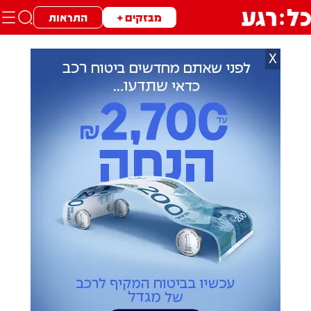
מבזקים +
התראות
X