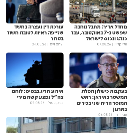
מחדל אדיר: מחבל נוחבה
עורכת דין נעצרה בחשד
שפשט ב-7 באוקטובר, עבד
שזייפה ראיות לטובת חשוד
כנהג ונכנס לישראל
בטרור
אלי קליין
07.08.26
יצחק וייס
04.08.26
בעקבות כישלון הפלת
אירוע חריג בבסיס: לוחם
המשטר באיראן: ראש
צה"ל נפצע קשה מירי
המוסד הדיח שני בכירים
צביקה סגל
05.08.26
בארגון
אבי וידר
06.08.26