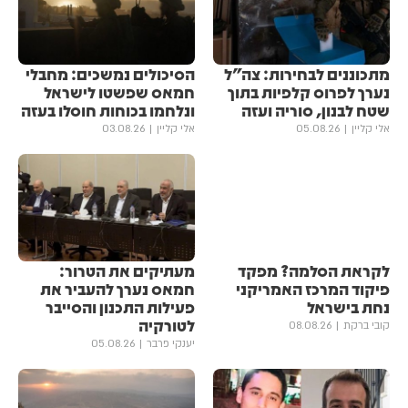
מתכוננים לבחירות: צה״ל
הסיכולים נמשכים: מחבלי
נערך לפרוס קלפיות בתוך
חמאס שפשטו לישראל
שטח לבנון, סוריה ועזה
ונלחמו בכוחות חוסלו בעזה
אלי קליין
05.08.26
אלי קליין
03.08.26
לקראת הסלמה? מפקד
מעתיקים את הטרור:
פיקוד המרכז האמריקני
חמאס נערך להעביר את
נחת בישראל
פעילות התכנון והסייבר
לטורקיה
קובי ברקת
08.08.26
יענקי פרבר
05.08.26