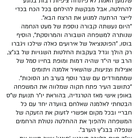
שלמען האמת לא פיתחה ציפיות רבות בנוגע
להחלטה, אבל מבקשת להילחם בכל הכח בכדי
לייצר הרתעה למנוע את הרצח הבא".
"היום נעשתה קבורה נוספת של מעט הנחמה
שנותרה למשפחה השבורה והמרוסקת", הוסיף
בוסו, "הפוטנציאל של אירועים כאלה שילכו ויגברו
רק הולך וגדל בעקבות החלטות השגויות של בג"צ,
הרב שי הי"ד שהיה דמות ומופת בחייו סמל של
אצילות וצניעות, שהשאיר אלמנה ויתומים
שמתמודדים עם שבר נוסף בערב חג הסוכות".
"כתושב העיר פתח תקוה שמלווה את המשפחה
באופן אישי מאז הטרגדיה, בהוראת יו"ר תנועת ש"ס
הבטחתי לאלמנה שאלחם בוועדה יחד עם כל
חבריי ובכל מקום אפשרי לזעוק את הזעקה של
המשפחה ולהפוך את ההחלטה נטולת הרחמים
שנפלה בבג"ץ הערב".