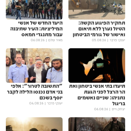
תחקיר הפיגוע הקשה:
היעד החדש של אנשי
הטיול נערך ללא תיאום
המיליציות: העיר שתיבנה
ואישור של גורמי הביטחון
עבור מתנגדי חמאס
יענקי פרבר
05.08.26
מאיר שלם
06.08.26
תיעדו בתי אנשי ביטחון ואת
"התשובה לטרור": אלפי
הר הרצל לפני הגעת
בני אדם נכנסו הלילה לקבר
נתניהו: שניים נאשמים
יוסף בשכם
בריגול
יענקי פרבר
04.08.26
יצחק וייס
06.08.26