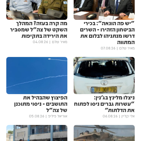
"יש פה הונאה": בכירי
מה קרה בעזה? המהלך
הביטחון הזהירו - השרים
השקט של צה"ל שמסביר
דרשו מנתניהו לבלום את
את הירידה בתקיפות
המתווה
מאיר שלם
04.08.26
מאיר שלם
07.08.26
ניצלו מלינץ בג'נין:
הפיצוץ שהבהיל את
"עשרות גברים ניסו לפתוח
התושבים - ניסוי מתוכנן
את הדלתות"
של צה"ל
אלי קליין
06.08.26
אוריאל פיליפ
05.08.26