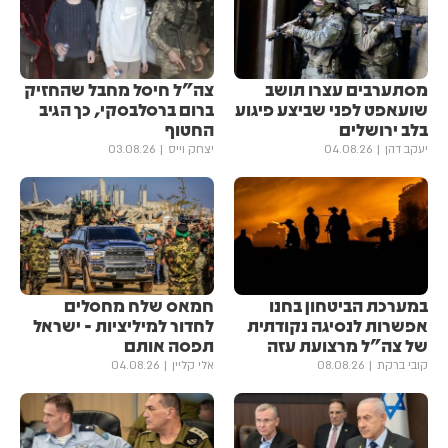
מסתערבים עצרו תושב
צה"ל חיסל מחבל שהחזיק
שועאפט לפני שביצע פיגוע
ברום ברסלבסקי, כך הגיב
בלב ירושלים
החטוף
יעקב דהן
04.08.26
יצחק וייס
03.08.26
במערכת הביטחון בחנו
חמאס שלח מחסלים
אפשרות לנסיגה נקודתית
לחדור למיליציות - ישראל
של צה"ל מרצועת עזה
תפסה אותם
קובי ברקת
08.08.26
אלי קליין
04.08.26