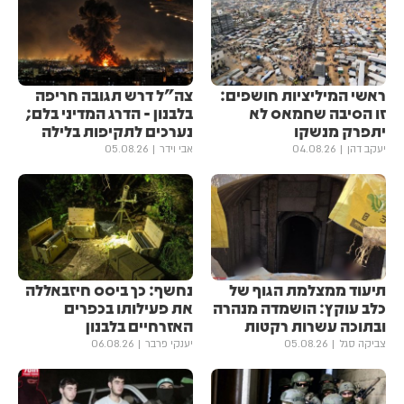
ראשי המיליציות חושפים:
צה"ל דרש תגובה חריפה
זו הסיבה שחמאס לא
בלבנון - הדרג המדיני בלם;
יתפרק מנשקו
נערכים לתקיפות בלילה
יעקב דהן
04.08.26
אבי וידר
05.08.26
תיעוד ממצלמת הגוף של
נחשף: כך ביסס חיזבאללה
כלב עוקץ: הושמדה מנהרה
את פעילותו בכפרים
ובתוכה עשרות רקטות
האזרחיים בלבנון
צביקה סגל
05.08.26
יענקי פרבר
06.08.26