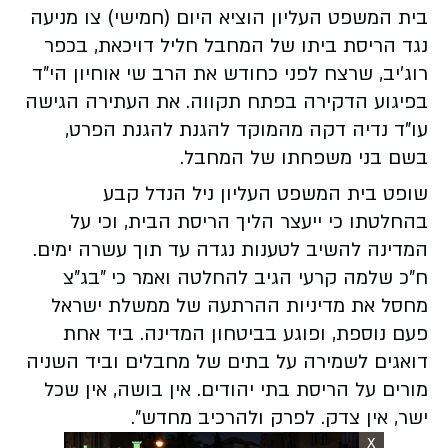
בית המשפט העליון הוציא היום (חמישי) צו מניעה
נגד הריסת ביתו של המחבל חליל דויכאת, בכפר
רוג'יב, שרצח לפני כחודש את הרב שי אוחיון הי"ד
בפיגוע הדקירה בפתח תקווה. את העתירה הגישה
עו"ד נדיה דקה מהמוקד להגנת להגנת הפרט,
בשם בני משפחתו של המחבל.
שופט בית המשפט העליון ניל הנדל קבע
בהחלטתו כי ייעצר הליך הריסת הבית, וכי על
המדינה להשיב לטענות נגדה עד תוך עשרה ימים.
ח"כ שלמה קרעי הגיב להחלטה ואמר כי "בג"צ
מחסל את מדיניות ההרתעה של ממשלת ישראל
פעם נוספת, ופוגע בביטחון המדינה. ביד אחת
דואגים לשמירה על בתים של מחבלים וביד השניה
מורים על הריסת בתי יהודים. אין בושה, אין שכל
ישר, אין צדק. לפרק ולהרכיב מחדש".
X