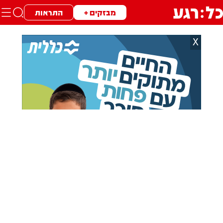
מבזקים +
התראות
X