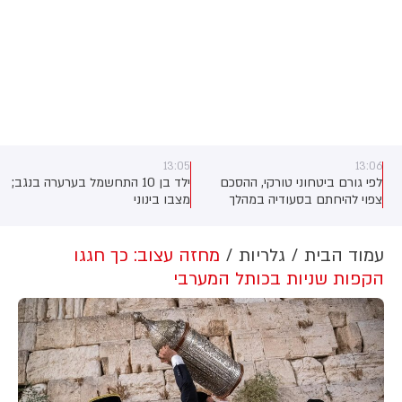
13:00
13:05
ילד בן 10 התחשמל בערערה בנגב;
סעודיה, טורקיה ופקיסטן צפויות
מצבו בינוני
לחתום היום על הסכם ביטחוני
שירחיב את שיתוף הפעולה ביניהן,
כך מסרו גורמים בטורקיה
ובפקיסטן. לפי גורם ביטחוני טורקי,
עמוד הבית
גלריות
מחזה עצוב: כך חגגו
ההסכם צפוי להיחתם בסעודיה
הקפות שניות בכותל המערבי
במהלך פגישה בין יורש העצר
מוחמד בן סלמאן, נשיא טורקיה,
רג'פ טאיפ ארדואן וראש ממשלת
פקיסטן, שהבז שריף.