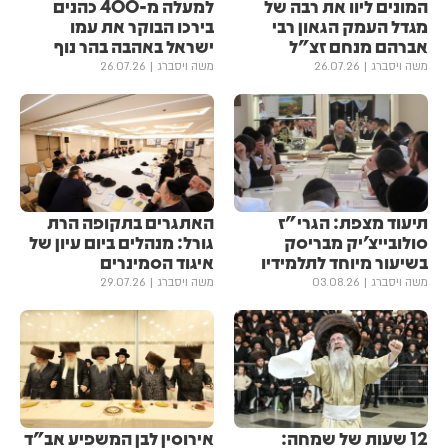
המונים ליוו את רבה של
למעלה מ-400 כהנים
מגדל העמק הגאון רבי
בירכו הבוקר את עמו
אברהם מנחם זצ"ל
ישראל באהבה בהר נוף
משה ויסברג
26.07.26
משה ויסברג
26.07.26
תיעוד מצפת: הגרי"ז
האתגרים בתקופה הרת
סולובייצ'יק מבריסק
גורל: מנהלים ביום עיון של
בשיעור מיוחד לתלמידיו
איגוד הסמינרים
משה ויסברג
03.08.26
משה ויסברג
29.07.26
12 שעות של שמחה:
אירוסין לבן המשפיע אב"ד