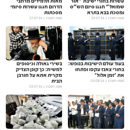
עשרות בחורי ישיבת "אור
מאות תלמידים מרחבי
שמואל" חגגו סיום הש"ס
הדרום חגגו עשרות סיומי
ומסכת בבא בתרא
מסכתות
משה ויסברג
29.07.26
משה ויסברג
27.07.26
בעוד עולם הישיבות בנופש:
בשירי גאולה וכיסופים
בחורי צאנז עקפו ופתחו
למשיח: כך קונן הצדיק
את 'זמן אלול'
מקרית אתא על חורבן
הבית
משה ויסברג
03.08.26
משה ויסברג
23.07.26