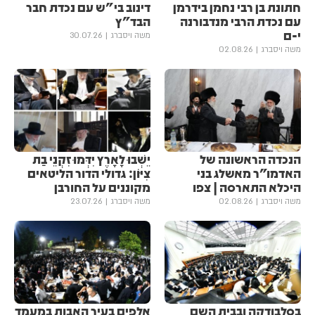
חתונת בן רבי נחמן בידרמן
דינוב בי"ש עם נכדת חבר
עם נכדת הרבי מנדבורנה
הבד"ץ
י-ם
משה ויסברג
30.07.26
משה ויסברג
02.08.26
הנכדה הראשונה של
יֵשְׁבוּ לָאָרֶץ יִדְּמוּ זִקְנֵי בַת
האדמו"ר מאשלג בני
צִיּוֹן: גדולי הדור הליטאים
היכלא התארסה | צפו
מקוננים על החורבן
משה ויסברג
02.08.26
משה ויסברג
23.07.26
בסלבודקה ובבית השם
אלפים בעיר האבות במעמד