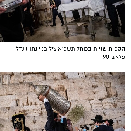
הקפות שניות בכותל תשפ"א צילום: יונתן זינדל,
פלאש 90