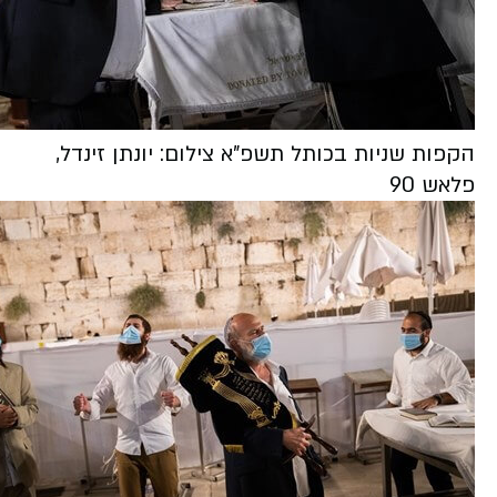
הקפות שניות בכותל תשפ"א צילום: יונתן זינדל,
פלאש 90