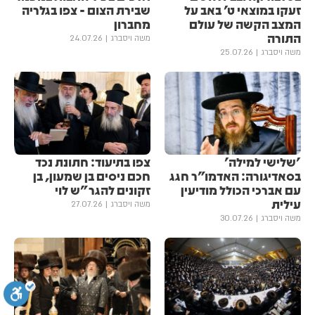
זעקו במוצאי ט' באב על
שבירת הצום - צפו בגלריה
המצב הקשה של עולם
מחברון
התורה
משה ויסברג
24.07.26
משה ויסברג
25.07.26
'שלישי למילה'
צפו בתיעוד: חתונת נכד
בסאדיגורה: האדמו"ר חגג
חכם ניסים בן שמעון, בן
עם אברכי הכולל מודיעין
זקונים להגר"ש לוי
עילית
משה ויסברג
27.07.26
משה ויסברג
30.07.26