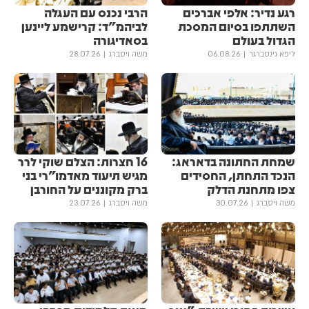
רגע נדיר: אלפי אברכים
הרבי נכנס עם העגלה
השתתפו בסיום המסכת
לביהמ"ד: קרישמע ליינען
הגדול בעולם
בסאדיגורה
ליפא גינסברגר
06.08.26
משה ויסברג
28.07.26
שמחת החתונה בדאראג:
16 חצרות: הצלם שוקי לרר
הנכד התחתן, החסידים
מגיש תיעוד מאדמו"רי בני
צפו מתחנת הדלק
ברק מקוננים על החורבן
משה ויסברג
30.07.26
משה ויסברג
23.07.26