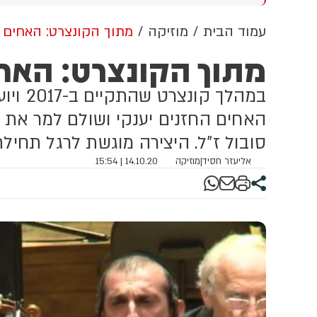
רום המדינה. על פי הדיווח, בין
ח
צועים - ילד בן 4
עמוד הבית
מוזיקה
מתוך הקונצרט: האחים ל
מתוך הקונצרט: האחי
במהלך
האחים החזנים יענקי ושולם למר את ה
סובול ז"ל. היצירה מוגשת לרגל תחי
אליעזר חסיד
|
מוזיקה
14.10.20 | 15:54