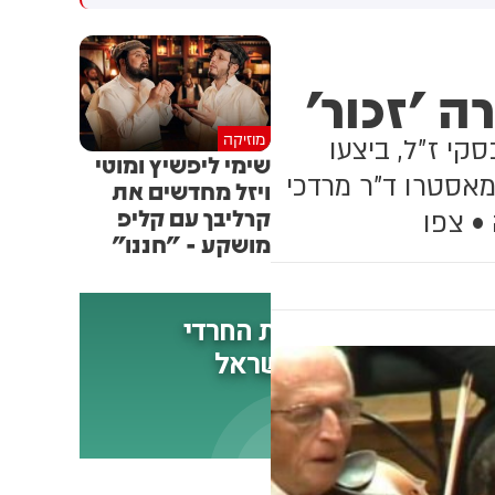
שקלים שהמדינה רצתה להביא
לי על פינוי 1,700 משפחות
ה 'זכור'
מוזיקה
אל מלבסקי ז"ל, ביצעו
שימי ליפשיץ ומוטי
מאסטרו ד"ר מרדכי
ויזל מחדשים את
קרליבך עם קליפ
• צפו
מושקע - "חננו"