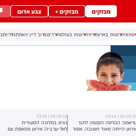
מבזקים
מבזקים +
צבע אדום
טחוני
חדשות בארץ
מדיני
חדשות בעולם
חרדים
ברוך דיין האמת
גלריות
כל
06.08.26 | 23:38
06.08.26 | 23:4
ראמפ: הכניסה הקטנה לתוך
גורם במלוכה הסעודית
יראן הייתה מאוד חשובה. אסור
לאל-ערביה: איראן מתאמת עם
יהיה להם נשק גרעיני. זה
החות׳ים ועם המיליציות בעיראק