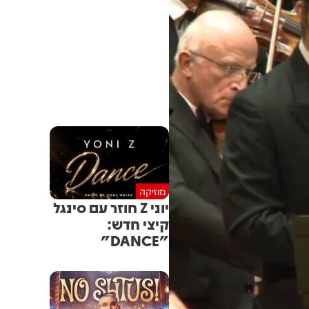
מוזיקה
יוני Z חוזר עם סינגל
קיצי חדש:
"DANCE"