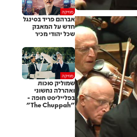
מוזיקה
אברהם פריד בסינגל
חדש על המאבק
שכל יהודי מכיר
מוזיקה
שמוליק סוכות
ואהרלה נחשוני
בפלייליסט חופה -
"The Chuppah"