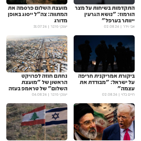
התקדמות בשיחות על מצר
מועצת השלום פרסמה את
הורמוז: "נושא הגרעין
המתווה: צה"ל ייסוג באופן
ייוותר בערפל"
מדורג
אבי וידר
02.08.26
יענקי פרבר
31.07.26
ביקורת אמריקנית חריפה
נחתם חוזה לפרויקט
על ישראל: "מבודדת את
הראשון של "מועצת
עצמה"
השלום" של טראמפ בעזה
חיים בלוי
02.08.26
יענקי פרבר
06.08.26