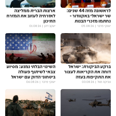
לראשונה מזה 44 שנים:
ארצות הברית ממליצה
שר ישראלי באקוודור -
לאזרחיה לעזוב את המזרח
נחתמו מזכרי הבנות
התיכון
יענקי פרבר
05.08.26
יעקב דהן
01.08.26
ברקע הביקורת: ישראל
השינוי הבלתי נמנע: מסיוע
דוחה את הקריאות לעצור
צבאי לשיתוף פעולה
את התקיפות בעזה
ביטחוני הדוק עם ישראל
צביקה סגל
03.08.26
יענקי פרבר
06.08.26