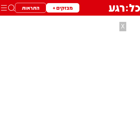
מבזקים +
התראות
X