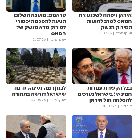
איראן ניסתה לשכנע את
טראמפ: מועצת השלום
חמאס לסרב למתווה
הגיעה להסכם היסטורי
הפירוק מנשק
לפירוק מלא מנשק של
חמאס
יענקי פרבר
31.07.26
יענקי פרבר
31.07.26
בצל הקשחת עמדות
לבנון רוצה נסיגה, זה מה
חמינאי: בישראל נערכים
שישראל דורשת בתמורה
להסלמה מול איראן
יענקי פרבר
04.08.26
אבי וידר
30.07.26