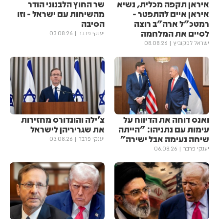
איראן תקפה מכלית, נשיא
שר החוץ הלבנוני הודר
איראן איים להתפטר -
מהשיחות עם ישראל - וזו
רמטכ"ל ארה"ב רוצה
הסיבה
לסיים את המלחמה
יענקי פרבר
03.08.26
ישראל לפקוביץ
08.08.26
ואנס דוחה את הדיווח על
צ׳ילה והונדורס מחזירות
עימות עם נתניהו: "הייתה
את שגריריהן לישראל
שיחה נעימה אבל ישירה"
יענקי פרבר
03.08.26
יענקי פרבר
06.08.26