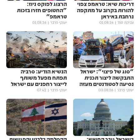
דריכות שיא: טראמפ צפוי
הרצוג לפוקס ניוז:
להורות בקרוב על מתקפה
"החטופים חזרו בזכות
נרחבת באיראן
טראמפ"
צביקה סגל
01.08.26
יענקי פרבר
01.08.26
"סוג של פיצוי": ישראל
הנשיא הודיע: סרביה
התבקשה ליצור תכנית
תפתח מפעל משותף
נסיעה לסטודנטים מעזה
לייצור רחפנים עם ישראל
יענקי פרבר
03.08.26
יענקי פרבר
07:42
בישראל גובר החשש:
ההסלמה בלבנון והפגישות