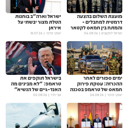
מועצת השלום בהצעה
ישראל וארה"ב בוחנות
דרמטית למחבלים -
הטלת מצור יבשתי על
והמתח בין חמאס לקטאר
איראן
ישראל לפקוביץ
04.08.26
יענקי פרבר
31.07.26
ימים ספורים לאחר
בישראל תוקפים את
ההכרזה: עסקת פירוק
טראמפ: "לא מבינים מה
חמאס של טראמפ בסכנה
האנד-גיים של הנשיא"
יענקי פרבר
06.08.26
אבי וידר
02.08.26