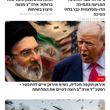
הפגיעה בתמיכה
ברומא: ארה"ב מנעה
הדו-מפלגתית כבר בלתי
פיצוץ בשיחות
הפיכה
ישראל לפקוביץ
06.08.26
יענקי פרבר
07.08.26
מדיני
איראן תקפה מכלית, נשיא איראן איים להתפטר -
רמטכ"ל ארה"ב רוצה לסיים את המלחמה