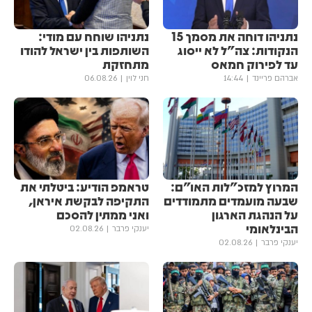
נתניהו דוחה את מסמך 15
נתניהו שוחח עם מודי:
הנקודות: צה"ל לא ייסוג
השותפות בין ישראל להודו
עד לפירוק חמאס
מתחזקת
אברהם פריינד
14:44
חני לוין
06.08.26
המרוץ למזכ"לות האו"ם:
טראמפ הודיע: ביטלתי את
שבעה מועמדים מתמודדים
התקיפה לבקשת איראן,
על הנהגת הארגון
ואני ממתין להסכם
הבינלאומי
יענקי פרבר
02.08.26
יענקי פרבר
02.08.26