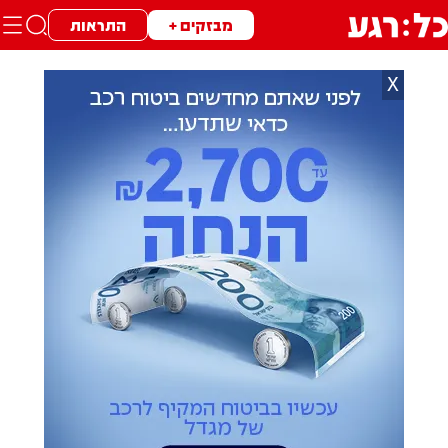
מבזקים +
התראות
X