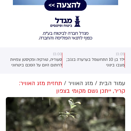
13:00
13:05
ילד בן 10 התחשמל בערערה בנגב;
סעודיה, טורקיה ופקיסטן צפויות
מצבו בינוני
לחתום היום על הסכם ביטחוני
שירחיב את שיתוף הפעולה ביניהן,
כך מסרו גורמים בטורקיה
ובפקיסטן. לפי גורם ביטחוני טורקי,
עמוד הבית
מזג האוויר
תחזית מזג האוויר:
ההסכם צפוי להיחתם בסעודיה
קריר, ייתכן גשם מקומי בצפון
במהלך פגישה בין יורש העצר
מוחמד בן סלמאן, נשיא טורקיה,
רג'פ טאיפ ארדואן וראש ממשלת
פקיסטן, שהבז שריף.