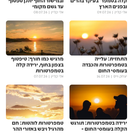
קלה בטמפר' בעיקר בהרים
ובמישור החוף יתכן טפטוף
ובפנים הארץ
עד גשם מקומי
אלי קליין
09.07.26
אלי קליין
08.07.26
התחזית: עלייה
מרגיש כמו חורף: טיפטוף
בטמפרטורות והכבדה
בצפון בחוף, ירידה קלה
בעומסי החום
בטמפרטורות
יצחק וייס
14.07.26
אלי קליין
07.07.26
ירידה בטמפרטורות: תורגש
טמפרטורות לוהטות: חם
הקלה בעומסי החום -
מהרגיל ויבש באזורי ההר